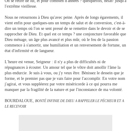
On se retire de lui, et pour combien d'années ? quelquefois, hélas! jusqu'à
l'extrême vieillesse.
Nous ne retournons à Dieu qu'avec peine. Après de longs égarements, il
vient enfin pour quelques-uns un temps de salut et de conversion, c'est-à-
dire un temps où l'on se sent pressé de se remettre dans le devoir et de se
rapprocher de Dieu. Et quel est ce temps ? une conjoncture favorable que
Dieu ménage, un âge plus avancé et plus mûr, où le feu de la passion
commence à s'amortir, une humiliation et un renversement de fortune, un
état d'infirmité et de langueur.
L'heure est venue, Seigneur : il n'y a plus de difficultés ni de
répugnances à écouter. Un amour tel que le vôtre doit amollir l'âme la
plus endurcie. Je suis à vous, ou j'y veux être. Bénissez le dessein que je
forme, et le premier pas que je vais faire pour l'accomplir. En votre nom
j'agirai, et vous suppléerez par votre miséricorde à ce qui pourra me
manquer par la fragilité de la nature et par l'inconstance de ma volonté.
BOURDALOUE,
BONTÉ INFINIE DE DIEU A RAPPELER LE PÉCHEUR ET A
LE RECEVOIR