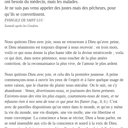
ont besoin du médecin, mais les malades.
Je ne suis pas venu appeler des justes mais des pécheurs, pour
qu’ils se convertissent.
ÉVANGILE DE SAINT LUC
Samedi après les Cendres
Nous quittons Dieu avec joie, nous ne retournons à Dieu qu'avec peine,
et Dieu néanmoins est toujours disposé à nous recevoir : en trois mots,
voilà ce qui nous donne la plus haute idée de la divine miséricorde ; voila
ce qui doit, dans notre pénitence, nous toucher de la plus amère
contrition, de la reconnaissance la plus vive, de l'amour le plus ardent.
Nous quittons Dieu avec joie, et cela dès la première jeunesse. A peine
commençons-nous à ouvrir les yeux de l'esprit et à faire quelque usage de
notre raison, que le charme du plaisir nous entraîne. On le suit, on s'y
abandonne :
Venez, divertissons-nous, et jouissons des biens présents.
Enivrons-nous des vins les plus exquis, couronnons-nous de roses, et ne
refusons rien à nos sens de tout ce qui peut les flatter
. C'est
(
Sap., II, 8.)
avec de pareilles dispositions qu'on entre dans le monde, et qu'on y mène
la vie du monde, une vie dissipée, une vie molle, une vie libertine et
toute corrompue. La conscience a beau se récrier, Dieu a beau parler, on
se rend insensible aux cris de la conscience et sourd à la voix de Dieu.