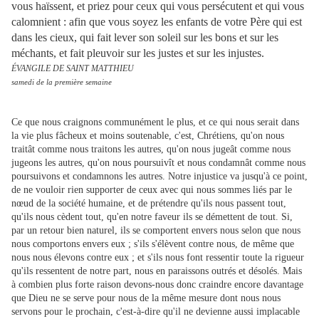
vous haïssent, et priez pour ceux qui vous persécutent et qui vous
calomnient : afin que vous soyez les enfants de votre Père qui est
dans les cieux, qui fait lever son soleil sur les bons et sur les
méchants, et fait pleuvoir sur les justes et sur les injustes.
ÉVANGILE DE SAINT MATTHIEU
samedi de la première semaine
Ce que nous craignons communément le plus, et ce qui nous serait dans
la vie plus fâcheux et moins soutenable, c'est, Chrétiens, qu'on nous
traitât comme nous traitons les autres, qu'on nous jugeât comme nous
jugeons les autres, qu'on nous poursuivît et nous condamnât comme nous
poursuivons et condamnons les autres. Notre injustice va jusqu'à ce point,
de ne vouloir rien supporter de ceux avec qui nous sommes liés par le
nœud de la société humaine, et de prétendre qu'ils nous passent tout,
qu'ils nous cèdent tout, qu'en notre faveur ils se démettent de tout. Si,
par un retour bien naturel, ils se comportent envers nous selon que nous
nous comportons envers eux ; s'ils s'élèvent contre nous, de même que
nous nous élevons contre eux ; et s'ils nous font ressentir toute la rigueur
qu'ils ressentent de notre part, nous en paraissons outrés et désolés. Mais
à combien plus forte raison devons-nous donc craindre encore davantage
que Dieu ne se serve pour nous de la même mesure dont nous nous
servons pour le prochain, c'est-à-dire qu'il ne devienne aussi implacable