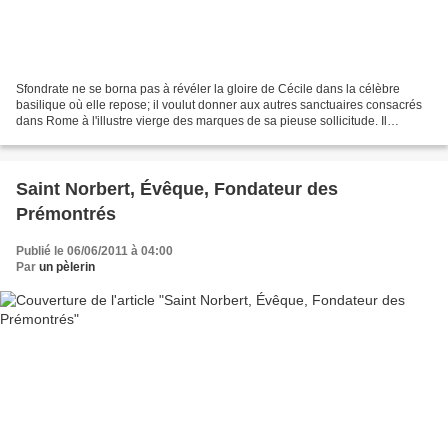
Sfondrate ne se borna pas à révéler la gloire de Cécile dans la célèbre
basilique où elle repose; il voulut donner aux autres sanctuaires consacrés
dans Rome à l'illustre vierge des marques de sa pieuse sollicitude. Il
commença par la petite église de...
Saint Norbert, Évêque, Fondateur des
Prémontrés
Publié le 06/06/2011 à 04:00
Par
un pèlerin