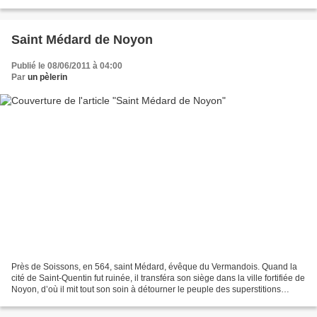
Tillemont. Cependant, pour faire pénétrer...
Saint Médard de Noyon
Publié le 08/06/2011 à 04:00
Par
un pèlerin
Près de Soissons, en 564, saint Médard, évêque du Vermandois. Quand la
cité de Saint-Quentin fut ruinée, il transféra son siège dans la ville fortifiée de
Noyon, d’où il mit tout son soin à détourner le peuple des superstitions
païennes pour le tourner...