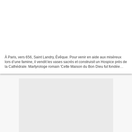
À Paris, vers 656, Saint Landry, Évêque. Pour venir en aide aux miséreux
lors d’une famine, il vendit les vases sacrés et construisit un Hospice près de
la Cathédrale. Martyrologe romain 'Cette Maison du Bon Dieu fut fondée
vers 650 par Saint Landry'...