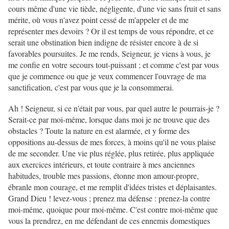
cours même d'une vie tiède, négligente, d'une vie sans fruit et sans
mérite, où vous n'avez point cessé de m'appeler et de me
représenter mes devoirs ? Or il est temps de vous répondre, et ce
serait une obstination bien indigne de résister encore à de si
favorables poursuites. Je me rends, Seigneur, je viens à vous, je
me confie en votre secours tout-puissant ; et comme c'est par vous
que je commence ou que je veux commencer l'ouvrage de ma
sanctification, c'est par vous que je la consommerai.
Ah ! Seigneur, si ce n'était par vous, par quel autre le pourrais-je ?
Serait-ce par moi-même, lorsque dans moi je ne trouve que des
obstacles ? Toute la nature en est alarmée, et y forme des
oppositions au-dessus de mes forces, à moins qu'il ne vous plaise
de me seconder. Une vie plus réglée, plus retirée, plus appliquée
aux exercices intérieurs, et toute contraire à mes anciennes
habitudes, trouble mes passions, étonne mon amour-propre,
ébranle mon courage, et me remplit d'idées tristes et déplaisantes.
Grand Dieu ! levez-vous ; prenez ma défense : prenez-la contre
moi-même, quoique pour moi-même. C'est contre moi-même que
vous la prendrez, en me défendant de ces ennemis domestiques