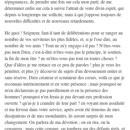
répugnances, de prendre une fois sur cela mon parti, de me
déterminer enfin sur cela à suivre l'attrait de votre divin esprit, qui
depuis si longtemps me sollicite, mais à qui j'oppose toujours de
nouvelles difficultés et de nouveaux retardements.
Hé quoi ! Seigneur, faut-il tant de délibérations pour se ranger au
nombre de vos serviteurs les plus fidèles, et, si je l'ose dire, au
nombre de vos amis ? Tout ne m'y engage-t-il pas ? N'êtes-vous
pas mon Dieu, c'est-à-dire n'êtes-vous pas le principe, le soutien,
la fin de mon être ? ne m'êtes-vous pas tout en toutes choses ?
Que d'idées je me retrace en ce peu de paroles ! plus je veux les
pénétrer, et plus j'y découvre de sujets d'un dévouement entier et
sans réserve. Dieu créateur et scrutateur des cœurs, voilà ce que je
reconnais intérieurement et en votre présence ; mais pourquoi ne
m'en déclarerais-je pas pareillement et en la présence des
hommes? pourquoi n'en ferais-je pas devant eux profession
ouverte ? qu'ai-je à craindre de leur part ? en voyant mon assiduité
et ma ferveur dans votre service, après avoir été témoins de mes
dissipations et de mes mondanités, ils seront surpris de mon
changement. On parlera de ma dévotion ; on en rira, on la
censurera ; mais cette censure, ou tombera sur des défauts réels, et