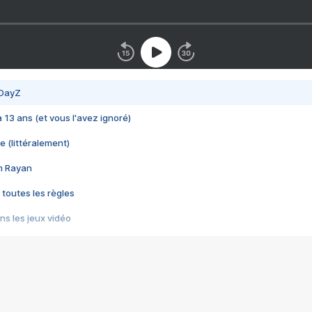
 DayZ
 a 13 ans (et vous l'avez ignoré)
e (littéralement)
im Rayan
 toutes les règles
s les jeux vidéo
us choquant de Rockstar ? - Le scandale BULLY
e plus moche de Steam
du RÊVE tourne au CAUCHEMAR