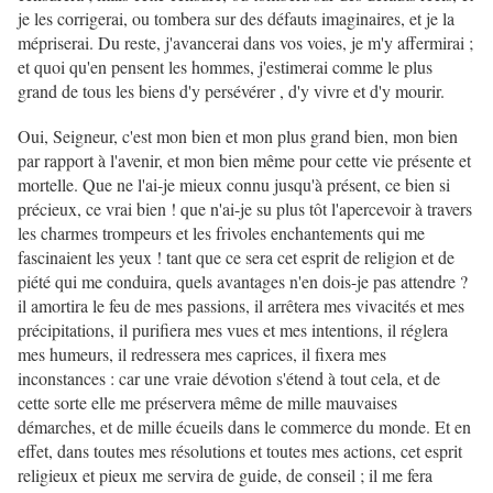
je les corrigerai, ou tombera sur des défauts imaginaires, et je la
mépriserai. Du reste, j'avancerai dans vos voies, je m'y affermirai ;
et quoi qu'en pensent les hommes, j'estimerai comme le plus
grand de tous les biens d'y persévérer , d'y vivre et d'y mourir.
Oui, Seigneur, c'est mon bien et mon plus grand bien, mon bien
par rapport à l'avenir, et mon bien même pour cette vie présente et
mortelle. Que ne l'ai-je mieux connu jusqu'à présent, ce bien si
précieux, ce vrai bien ! que n'ai-je su plus tôt l'apercevoir à travers
les charmes trompeurs et les frivoles enchantements qui me
fascinaient les yeux ! tant que ce sera cet esprit de religion et de
piété qui me conduira, quels avantages n'en dois-je pas attendre ?
il amortira le feu de mes passions, il arrêtera mes vivacités et mes
précipitations, il purifiera mes vues et mes intentions, il réglera
mes humeurs, il redressera mes caprices, il fixera mes
inconstances : car une vraie dévotion s'étend à tout cela, et de
cette sorte elle me préservera même de mille mauvaises
démarches, et de mille écueils dans le commerce du monde. Et en
effet, dans toutes mes résolutions et toutes mes actions, cet esprit
religieux et pieux me servira de guide, de conseil ; il me fera