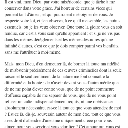
Il est vrai, mon Dieu, par votre miséricorde, que je tâche à me
conserver dans votre grâce. J'ai horreur de certains vices qui
perdent tant d'âmes , et qui pourraient m'éloigner de vous. Je
respecte votre loi, et j'en observe, à ce qu'il me semble, les points
essentiels, ou je les veux observer. Que toute la gloire vous en soit
rendue, car c'est à vous seul qu'elle appartient ; et si je ne vis pas
dans les mêmes dérèglements et les mêmes désordres qu'une
infinité d'autres, c'est ce que je dois compter parmi vos bienfaits,
sans me l'attribuer à moi-même.
Mais, mon Dieu, d'en demeurer là, de borner là toute ma fidélité,
de m'abstenir précisément de ces œuvres criminelles dont la seule
raison et le seul sentiment de la nature me font connaître la
difformité et la honte ; de n'avoir devant vous d'autre mérite que
de ne me point élever contre vous, que de ne point commettre
d'offense capable de me séparer de vous, que de ne vous point
refuser un culte indispensablement requis, ni une obéissance
absolument nécessaire, est-ce là tout ce que vous attendez de moi
? Est-ce là, dis-je, souverain auteur de mon être, tout ce que vous
avez droit d'attendre d'une âme uniquement créée pour vous
aimer, pour vous servir et vous glorifier ? Cet amour qui vous est