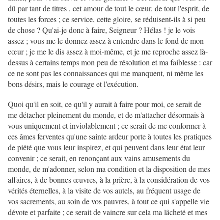
dû par tant de titres , cet amour de tout le cœur, de tout l'esprit, de
toutes les forces ; ce service, cette gloire, se réduisent-ils à si peu
de chose ? Qu'ai-je donc à faire, Seigneur ? Hélas ! je le vois
assez ; vous me le donnez assez à entendre dans le fond de mon
cœur ; je me le dis assez à moi-même, et je me reproche assez là-
dessus à certains temps mon peu de résolution et ma faiblesse : car
ce ne sont pas les connaissances qui me manquent, ni même les
bons désirs, mais le courage et l'exécution.
Quoi qu'il en soit, ce qu'il y aurait à faire pour moi, ce serait de
me détacher pleinement du monde, et de m'attacher désormais à
vous uniquement et inviolablement ; ce serait de me conformer à
ces âmes ferventes qu'une sainte ardeur porte à toutes les pratiques
de piété que vous leur inspirez, et qui peuvent dans leur état leur
convenir ; ce serait, en renonçant aux vains amusements du
monde, de m'adonner, selon ma condition et la disposition de mes
affaires, à de bonnes œuvres, à la prière, à la considération de vos
vérités éternelles, à la visite de vos autels, au fréquent usage de
vos sacrements, au soin de vos pauvres, à tout ce qui s'appelle vie
dévote et parfaite ; ce serait de vaincre sur cela ma lâcheté et mes