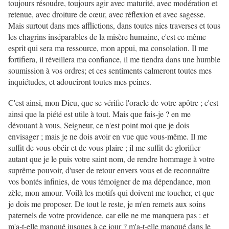
toujours résoudre, toujours agir avec maturité, avec modération et
retenue, avec droiture de cœur, avec réflexion et avec sagesse.
Mais surtout dans mes afflictions, dans toutes nies traverses et tous
les chagrins inséparables de la misère humaine, c'est ce même
esprit qui sera ma ressource, mon appui, ma consolation. Il me
fortifiera, il réveillera ma confiance, il me tiendra dans une humble
soumission à vos ordres; et ces sentiments calmeront toutes mes
inquiétudes, et adouciront toutes mes peines.
C'est ainsi, mon Dieu, que se vérifie l'oracle de votre apôtre ; c'est
ainsi que la piété est utile à tout. Mais que fais-je ? en me
dévouant à vous, Seigneur, ce n'est point moi que je dois
envisager ; mais je ne dois avoir en vue que vous-même. Il me
suffit de vous obéir et de vous plaire ; il me suffit de glorifier
autant que je le puis votre saint nom, de rendre hommage à votre
suprême pouvoir, d'user de retour envers vous et de reconnaître
vos bontés infinies, de vous témoigner de ma dépendance, mon
zèle, mon amour. Voilà les motifs qui doivent me toucher, et que
je dois me proposer. De tout le reste, je m'en remets aux soins
paternels de votre providence, car elle ne me manquera pas : et
m'a-t-elle manqué jusques à ce jour ? m'a-t-elle manqué dans le