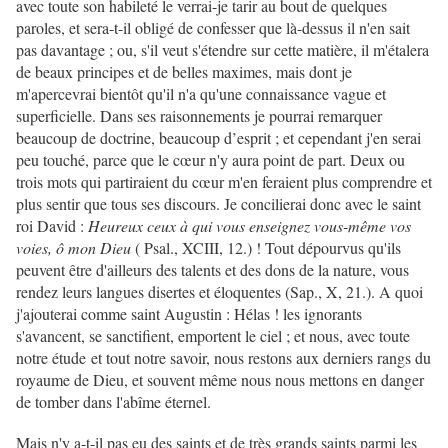
avec toute son habileté le verrai-je tarir au bout de quelques
paroles, et sera-t-il obligé de confesser que là-dessus il n'en sait
pas davantage ; ou, s'il veut s'étendre sur cette matière, il m'étalera
de beaux principes et de belles maximes, mais dont je
m'apercevrai bientôt qu'il n'a qu'une connaissance vague et
superficielle. Dans ses raisonnements je pourrai remarquer
beaucoup de doctrine, beaucoup d’esprit ; et cependant j'en serai
peu touché, parce que le cœur n'y aura point de part. Deux ou
trois mots qui partiraient du cœur m'en feraient plus comprendre et
plus sentir que tous ses discours. Je concilierai donc avec le saint
roi David :
Heureux ceux à qui vous enseignez vous-même vos
voies, ô mon Dieu
( Psal., XCIII, 12.) ! Tout dépourvus qu'ils
peuvent être d'ailleurs des talents et des dons de la nature, vous
rendez leurs langues disertes et éloquentes (Sap., X, 21.). A quoi
j'ajouterai comme saint Augustin : Hélas ! les ignorants
s'avancent, se sanctifient, emportent le ciel ; et nous, avec toute
notre étude et tout notre savoir, nous restons aux derniers rangs du
royaume de Dieu, et souvent même nous nous mettons en danger
de tomber dans l'abîme éternel.
Mais n'y a-t-il pas eu des saints et de très grands saints parmi les