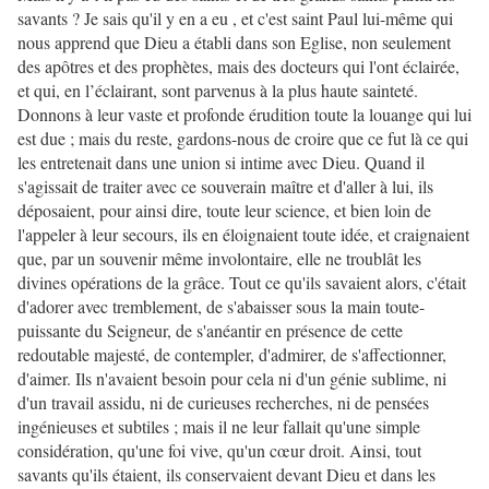
savants ? Je sais qu'il y en a eu , et c'est saint Paul lui-même qui
nous apprend que Dieu a établi dans son Eglise, non seulement
des apôtres et des prophètes, mais des docteurs qui l'ont éclairée,
et qui, en l’éclairant, sont parvenus à la plus haute sainteté.
Donnons à leur vaste et profonde érudition toute la louange qui lui
est due ; mais du reste, gardons-nous de croire que ce fut là ce qui
les entretenait dans une union si intime avec Dieu. Quand il
s'agissait de traiter avec ce souverain maître et d'aller à lui, ils
déposaient, pour ainsi dire, toute leur science, et bien loin de
l'appeler à leur secours, ils en éloignaient toute idée, et craignaient
que, par un souvenir même involontaire, elle ne troublât les
divines opérations de la grâce. Tout ce qu'ils savaient alors, c'était
d'adorer avec tremblement, de s'abaisser sous la main toute-
puissante du Seigneur, de s'anéantir en présence de cette
redoutable majesté, de contempler, d'admirer, de s'affectionner,
d'aimer. Ils n'avaient besoin pour cela ni d'un génie sublime, ni
d'un travail assidu, ni de curieuses recherches, ni de pensées
ingénieuses et subtiles ; mais il ne leur fallait qu'une simple
considération, qu'une foi vive, qu'un cœur droit. Ainsi, tout
savants qu'ils étaient, ils conservaient devant Dieu et dans les