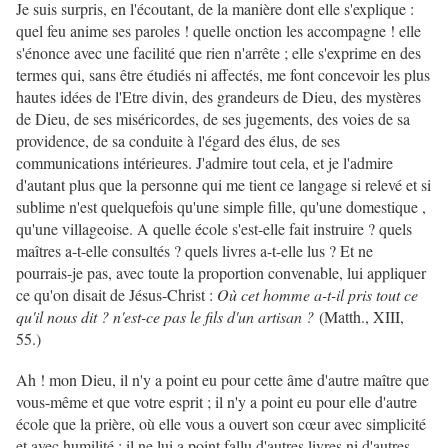
Je suis surpris, en l'écoutant, de la manière dont elle s'explique :
quel feu anime ses paroles ! quelle onction les accompagne ! elle
s'énonce avec une facilité que rien n'arrête ; elle s'exprime en des
termes qui, sans être étudiés ni affectés, me font concevoir les plus
hautes idées de l'Etre divin, des grandeurs de Dieu, des mystères
de Dieu, de ses miséricordes, de ses jugements, des voies de sa
providence, de sa conduite à l'égard des élus, de ses
communications intérieures. J'admire tout cela, et je l'admire
d'autant plus que la personne qui me tient ce langage si relevé et si
sublime n'est quelquefois qu'une simple fille, qu'une domestique ,
qu'une villageoise. A quelle école s'est-elle fait instruire ? quels
maîtres a-t-elle consultés ? quels livres a-t-elle lus ? Et ne
pourrais-je pas, avec toute la proportion convenable, lui appliquer
ce qu'on disait de Jésus-Christ :
Où cet homme a-t-il pris tout ce
qu'il nous dit ? n'est-ce pas le fils d'un artisan ?
(Matth., XIII,
55.)
Ah ! mon Dieu, il n'y a point eu pour cette âme d'autre maître que
vous-même et que votre esprit ; il n'y a point eu pour elle d'autre
école que la prière, où elle vous a ouvert son cœur avec simplicité
et avec humilité ; il ne lui a point fallu d'autres livres ni d'autres