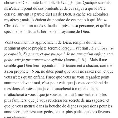
choses de Dieu toute la simplicité évangélique. Quoique savants,
ils n'étaient point de ces prudents et de ces sages à qui le Père
céleste, suivant la parole du Fils de Dieu, a caché ses adorables
mystères ; mais ils étaient du nombre de ces petits à qui Jésus-
Christ donnait un accès si facile auprès de sa personne, et qu'il a
spécialement déclarés héritiers du royaume de Dieu.
Voilà comment ils approchaient de Dieu, remplis du même
sentiment que le prophète Jérémie lorsqu'il s'écriait
: De quoi suis-
je capable, Seigneur, et que puis-je ? Je ne suis qu’un enfant, et à
peine sais-je prononcer une syllabe
(Jerem., I, 6.) ! Mais il me
semble que Dieu leur répondrait intérieurement à chacun, comme
à son prophète : Non, ne dites point que vous ne savez rien, et que
vous n'êtes qu'un enfant. Parce que vous ne vous regardez point
autrement devant moi, c'est pour cela que je vous comblerai de
mes dons célestes, que je vous attacherai à moi, et que je
m'attacherai à vous ; que je vous admettrai à mes entretiens les
plus familiers, que je vous révélerai les secrets de ma sagesse, et
que je vous mettrai dans la bouche de dignes expressions pour les
annoncer ; car c'est aux petits, et aux plus petits, que ces faveurs
sont réservées.