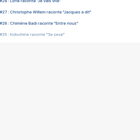
28 : Lorie raconte "Je vais vite"
#27 : Christophe Willem raconte "Jacques a dit"
#26 : Chimène Badi raconte "Entre nous"
#25 : Indochine raconte "3e sexe"
#24 : Zaho raconte "C'est chelou"
#23 : Patrick Bruel raconte "Au café des délices"
#22 : Kyo raconte "Le chemin"
#21 : Nolwenn Leroy raconte "Cassé"
#20 : Patrick Hernandez raconte "Born to be alive"
#19 : Lorie raconte "Près de moi"
#18 : Michael Jones raconte "A nos actes manqués" (avec Jean-Jacque
#17 : Khaled raconte "Aïcha"
#16 : Corneille raconte "Parce qu'on vient de loin"