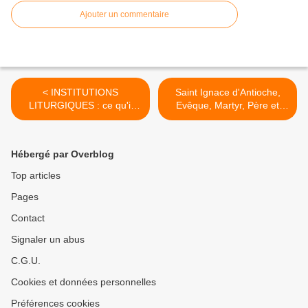
Ajouter un commentaire
< INSTITUTIONS
Saint Ignace d'Antioche,
LITURGIQUES : ce qu'il
Evêque, Martyr, Père et
importe surtout de voir c'est
Docteur de l'Eglise (+ 115)
la réforme de l'Église,
>
renouvelant elle-même sa
Hébergé par Overblog
jeunesse comme celle de
l'aigle
Top articles
Pages
Contact
Signaler un abus
C.G.U.
Cookies et données personnelles
Préférences cookies