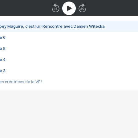
bey Maguire, c'est lui ! Rencontre avec Damien Witecka
e 6
e 5
e 4
e 3
s créatrices de la VF !
e 2
e 1
e Mektoub My Love arrive enfin ! Rencontre avec Shaïn Boumedine et Sal
i : après Toni en famille
elle réalise le bouleversant Dites lui que je l'aime