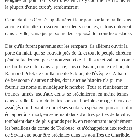
éloignée du point où ils se trouvaient, ils y coururent en foule, et
la plupart d'entre eux s'y renfermèrent.
Cependant les Croisés appliquèrent leur pont sur la muraille sans
aucune difficulté, dressèrent aussi leurs échelles, et tous entrèrent
dans la ville, sans que personne leur opposât le moindre obstacle.
Dès qu'ils furent parvenus sur les remparts, ils allèrent ouvrir la
porte du midi, qui se trouvait près de là, et tout le peuple chrétien
pénétra facilement par ce nouveau côté. L'illustre et vaillant comte
de Toulouse entra dans la place, suivi d'Isoard, comte de Die, de
Raimond Pelet, de Guillaume de Sabran, de l'évêque d'Albar et
de beaucoup d'autres nobles, dont aucune histoire n'a pu me
fournir les noms ni m'indiquer le nombre. Tous se réunissant en
troupes, armés jusqu'aux dents, se précipitèrent en même temps
dans la ville, faisant de toutes parts un horrible carnage. Ceux des
assiégés qui, fuyant le duc et ses soldats, espéraient pouvoir enfin
échapper à la mort, en se retirant dans d'autres parties de la ville,
tombaient dans de plus grands périls, en rencontrant inopinément
les bataillons du comte de Toulouse, et n'échappaient aux rochers
de Scylla que pour être précipités dans les gouffres de Charibde.