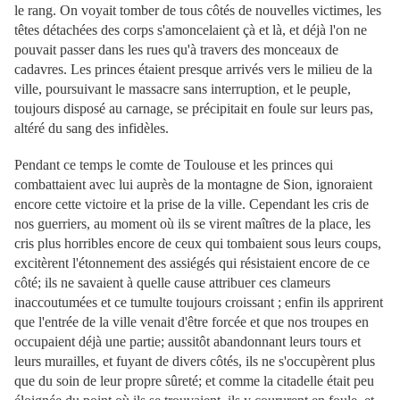
le rang. On voyait tomber de tous côtés de nouvelles victimes, les
têtes détachées des corps s'amoncelaient çà et là, et déjà l'on ne
pouvait passer dans les rues qu'à travers des monceaux de
cadavres. Les princes étaient presque arrivés vers le milieu de la
ville, poursuivant le massacre sans interruption, et le peuple,
toujours disposé au carnage, se précipitait en foule sur leurs pas,
altéré du sang des infidèles.
Pendant ce temps le comte de Toulouse et les princes qui
combattaient avec lui auprès de la montagne de Sion, ignoraient
encore cette victoire et la prise de la ville. Cependant les cris de
nos guerriers, au moment où ils se virent maîtres de la place, les
cris plus horribles encore de ceux qui tombaient sous leurs coups,
excitèrent l'étonnement des assiégés qui résistaient encore de ce
côté; ils ne savaient à quelle cause attribuer ces clameurs
inaccoutumées et ce tumulte toujours croissant ; enfin ils apprirent
que l'entrée de la ville venait d'être forcée et que nos troupes en
occupaient déjà une partie; aussitôt abandonnant leurs tours et
leurs murailles, et fuyant de divers côtés, ils ne s'occupèrent plus
que du soin de leur propre sûreté; et comme la citadelle était peu