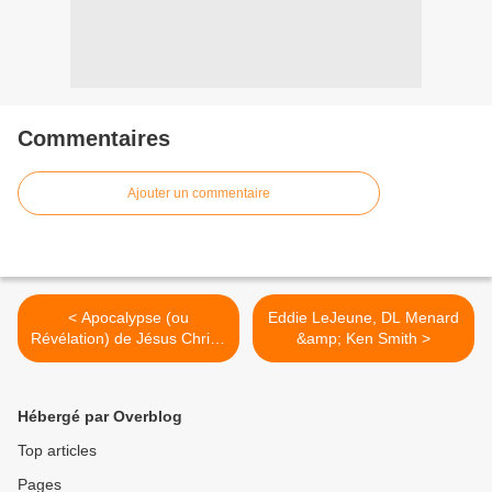
Commentaires
Ajouter un commentaire
< Apocalypse (ou
Eddie LeJeune, DL Menard
Révélation) de Jésus Christ,
&amp; Ken Smith >
à qui Dieu l'a confiée pour
montrer à ses serviteurs,
les fidèles, ce qui doit
Hébergé par Overblog
arriver bientôt
Top articles
Pages