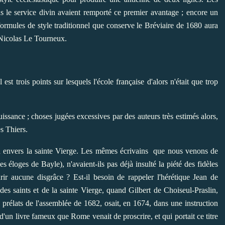
ans le service divin avaient remporté ce premier avantage ; encore un
 formules de style traditionnel que conserve le Bréviaire de 1680 aura
e Nicolas Le Tourneux.
st trois points sur lesquels l'école française d'alors n'était que trop
uissance ; choses jugées excessives par des auteurs très estimés alors,
es Thiers.
on envers la sainte Vierge. Les mêmes écrivains que nous venons de
les éloges de Bayle), n'avaient-ils pas déjà insulté la piété des fidèles
urir aucune disgrâce ? Est-il besoin de rappeler l'hérétique Jean de
des saints et de la sainte Vierge, quand Gilbert de Choiseul-Praslin,
s prélats de l'assemblée de 1682, osait, en 1674, dans une instruction
d'un livre fameux que Rome venait de proscrire, et qui portait ce titre