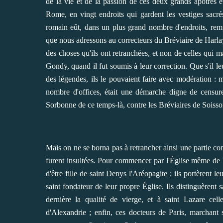
de la vie et de la passion de ces deux grands apôtres et
Rome, en vingt endroits qui gardent les vestiges sacré
romain eût, dans un plus grand nombre d'endroits, remp
que nous adressons au correcteurs du Bréviaire de Harla
des choses qu'ils ont retranchées, et non de celles qui 
Gondy, quand il fut soumis à leur correction. Que s'il leu
des légendes, ils le pouvaient faire avec modération : 
nombre d'offices, était une démarche digne de censure
Sorbonne de ce temps-là, contre les Bréviaires de Soisso
Mais on ne se borna pas à retrancher ainsi une partie con
furent insultées. Pour commencer par l'Église même de Par
d'être fille de saint Denys l'Aréopagite ; ils portèrent 
saint fondateur de leur propre Église. Ils distinguèrent
dernière la qualité de vierge, et à saint Lazare celle
d'Alexandrie ; enfin, ces docteurs de Paris, marchant 