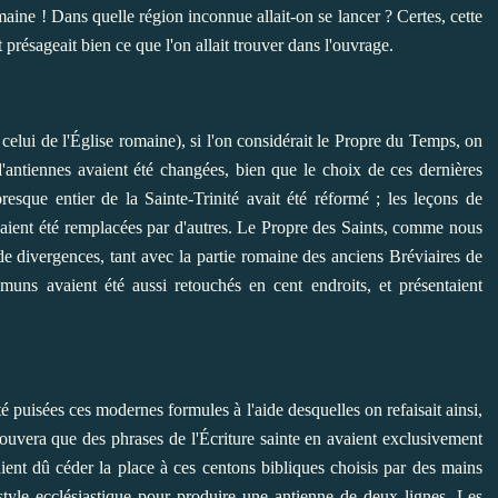
maine ! Dans quelle région inconnue allait-on se lancer ? Certes, cette
t présageait bien ce que l'on allait trouver dans l'ouvrage.
 celui de l'Église romaine), si l'on considérait le Propre du Temps, on
'antiennes avaient été changées, bien que le choix de ces dernières
resque entier de la Sainte-Trinité avait été réformé ; les leçons de
avaient été remplacées par d'autres. Le Propre des Saints, comme nous
de divergences, tant avec la partie romaine des anciens Bréviaires de
uns avaient été aussi retouchés en cent endroits, et présentaient
é puisées ces modernes formules à l'aide desquelles on refaisait ainsi,
rouvera que des phrases de l'Écriture sainte en avaient exclusivement
vaient dû céder la place à ces centons bibliques choisis par des mains
style ecclésiastique pour produire une antienne de deux lignes. Les