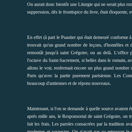
On aurait donc bientôt une Liturgie qui ne serait plus ro
suppression, dès le frontispice du livre, était éloquente, e
En effet (à part le Psautier qui était demeuré conforme à
trouvait qu'un grand nombre de leçons, d'homélies et d
remontât jusqu'à saint Grégoire, ou au delà. L'office p
l'octave du Saint-Sacrement, si belles dans le romain, 
allons le voir, renfermait encore un plus grand nombre 
Paris qu'avec la partie purement parisienne. Les Comm
beaucoup d'antiennes et de répons nouveaux.
Maintenant, si l'on se demande à quelle source avaient ét
après mille ans, le Responsorial de saint Grégoire, on t
fait les frais. Les paroles consacrées par la tradition a
modernes et suspectes. On n'avait pas su retrouver le 