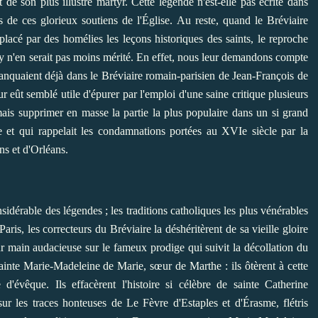
 de son plus illustre martyr. Cette légende n'est-elle pas écrite dans
s de ces glorieux soutiens de l'Église. Au reste, quand le Bréviaire
lacé par des homélies les leçons historiques des saints, le reproche
y n'en serait pas moins mérité. En effet, nous leur demandons compte
manquaient déjà dans le Bréviaire romain-parisien de Jean-François de
r eût semblé utile d'épurer par l'emploi d'une saine critique plusieurs
mais supprimer en masse la partie la plus populaire dans un si grand
 et qui rappelait les condamnations portées au XVIe siècle par la
ns et d'Orléans.
sidérable des légendes ; les traditions catholiques les plus vénérables
is, les correcteurs du Bréviaire la déshéritèrent de sa vieille gloire
leur main audacieuse sur le fameux prodige qui suivit la décollation du
 sainte Marie-Madeleine de Marie, sœur de Marthe : ils ôtèrent à cette
 d'évêque. Ils effacèrent l'histoire si célèbre de sainte Catherine
sur les traces honteuses de Le Fèvre d'Estaples et d'Érasme, flétris