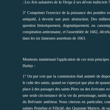
:
Les Avis salutaires de la Vierge à ses dévots indiscrets
?
3° Comprimer l'exercice de la puissance des pontifes ro
antiquité, à devenir une pure abstraction. Des millier
question historiquement, dogmatiquement, ou canonique
conspiration antiromaine, et l'assemblée de 1682, décrétan
dans les six fameuses assertions de 1663.
Montrons maintenant l'application de ces trois principes de
Harlay :
1° On put voir que la commission était animée de dispos
le culte des saints, quand on s'aperçut que plus de quaran
place à des passages des saints Pères ou des écrivains ecc
une seule circonstance de la vie du personnage, tandis qu
du Bréviaire antérieur. Nous citerons en particulier, co
saintes Perpétue et Félicité, des Quarante Martyrs, de sa