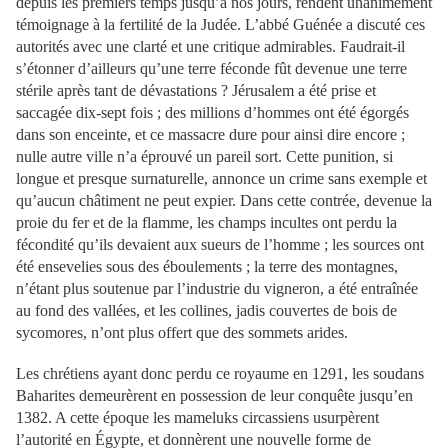
depuis les premiers temps jusqu’à nos jours, rendent unanimement
témoignage à la fertilité de la Judée. L’abbé Guénée a discuté ces
autorités avec une clarté et une critique admirables. Faudrait-il
s’étonner d’ailleurs qu’une terre féconde fût devenue une terre
stérile après tant de dévastations ? Jérusalem a été prise et
saccagée dix-sept fois ; des millions d’hommes ont été égorgés
dans son enceinte, et ce massacre dure pour ainsi dire encore ;
nulle autre ville n’a éprouvé un pareil sort. Cette punition, si
longue et presque surnaturelle, annonce un crime sans exemple et
qu’aucun châtiment ne peut expier. Dans cette contrée, devenue la
proie du fer et de la flamme, les champs incultes ont perdu la
fécondité qu’ils devaient aux sueurs de l’homme ; les sources ont
été ensevelies sous des éboulements ; la terre des montagnes,
n’étant plus soutenue par l’industrie du vigneron, a été entraînée
au fond des vallées, et les collines, jadis couvertes de bois de
sycomores, n’ont plus offert que des sommets arides.
Les chrétiens ayant donc perdu ce royaume en 1291, les soudans
Baharites demeurèrent en possession de leur conquête jusqu’en
1382. A cette époque les mameluks circassiens usurpèrent
l’autorité en Égypte, et donnèrent une nouvelle forme de