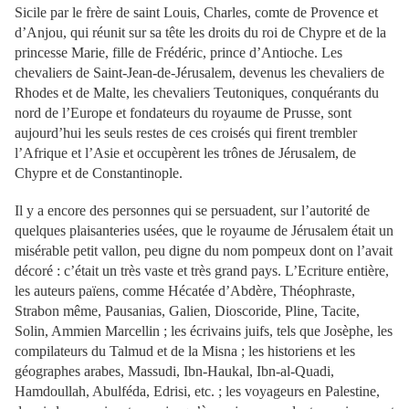
Sicile par le frère de saint Louis, Charles, comte de Provence et
d’Anjou, qui réunit sur sa tête les droits du roi de Chypre et de la
princesse Marie, fille de Frédéric, prince d’Antioche. Les
chevaliers de Saint-Jean-de-Jérusalem, devenus les chevaliers de
Rhodes et de Malte, les chevaliers Teutoniques, conquérants du
nord de l’Europe et fondateurs du royaume de Prusse, sont
aujourd’hui les seuls restes de ces croisés qui firent trembler
l’Afrique et l’Asie et occupèrent les trônes de Jérusalem, de
Chypre et de Constantinople.
Il y a encore des personnes qui se persuadent, sur l’autorité de
quelques plaisanteries usées, que le royaume de Jérusalem était un
misérable petit vallon, peu digne du nom pompeux dont on l’avait
décoré : c’était un très vaste et très grand pays. L’Ecriture entière,
les auteurs païens, comme Hécatée d’Abdère, Théophraste,
Strabon même, Pausanias, Galien, Dioscoride, Pline, Tacite,
Solin, Ammien Marcellin ; les écrivains juifs, tels que Josèphe, les
compilateurs du Talmud et de la Misna ; les historiens et les
géographes arabes, Massudi, Ibn-Haukal, Ibn-al-Quadi,
Hamdoullah, Abulféda, Edrisi, etc. ; les voyageurs en Palestine,