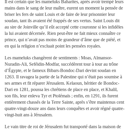
Il est certain que les mameluks Baharites, après avoir trempé leurs
mains dans le sang de leur maître, eurent un moment la pensée de
briser les fers de saint Louis et de faire de leur prisonnier leur
soudan, tant ils avaient été frappés de ses vertus. Saint Louis dit
au sire de Joinville qu’il eût accepté cette couronne si les infidèles
la lui avaient décernée. Rien peut-être ne fait mieux connaître ce
prince, qui n’avait pas moins de grandeur d’âme que de piété, et
en qui la religion n’excluait point les pensées royales.
Les mameluks changèrent de sentiments : Moas, Almansor-
Nuradin-Ali, Seféidin-Modfar, succédèrent tour à tour au trône
d’Égypte, et le fameux Bibars-Bondoc-Dari devint soudan en
1263. Il ravagea la partie de la Palestine qui n’était pas soumise à
ses armes et fit réparer Jérusalem. Kelaoun, héritier de Bondoc-
Dari en 1281, poussa les chrétiens de place en place, et Khalil,
son fils, leur enleva Tyr et Ptolémaïs ; enfin, en 1291, ils furent
entièrement chassés de la Terre Sainte, après s’être maintenus cent
quatre-vingt-douze ans dans leurs conquêtes et avoir régné quatre-
vingt-huit ans à Jérusalem.
Le vain titre de roi de Jérusalem fut transporté dans la maison de