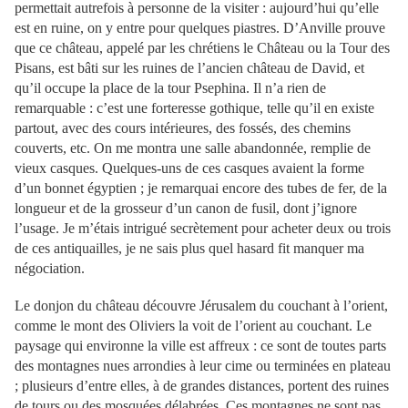
permettait autrefois à personne de la visiter : aujourd’hui qu’elle
est en ruine, on y entre pour quelques piastres. D’Anville prouve
que ce château, appelé par les chrétiens le Château ou la Tour des
Pisans, est bâti sur les ruines de l’ancien château de David, et
qu’il occupe la place de la tour Psephina. Il n’a rien de
remarquable : c’est une forteresse gothique, telle qu’il en existe
partout, avec des cours intérieures, des fossés, des chemins
couverts, etc. On me montra une salle abandonnée, remplie de
vieux casques. Quelques-uns de ces casques avaient la forme
d’un bonnet égyptien ; je remarquai encore des tubes de fer, de la
longueur et de la grosseur d’un canon de fusil, dont j’ignore
l’usage. Je m’étais intrigué secrètement pour acheter deux ou trois
de ces antiquailles, je ne sais plus quel hasard fit manquer ma
négociation.
Le donjon du château découvre Jérusalem du couchant à l’orient,
comme le mont des Oliviers la voit de l’orient au couchant. Le
paysage qui environne la ville est affreux : ce sont de toutes parts
des montagnes nues arrondies à leur cime ou terminées en plateau
; plusieurs d’entre elles, à de grandes distances, portent des ruines
de tours ou des mosquées délabrées. Ces montagnes ne sont pas