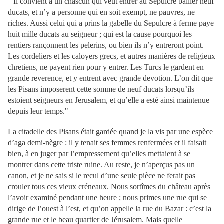
" Il convient à un chascun qui veut entrer au Sepulcre bailler neuf
ducats, et n’y a personne qui en soit exempt, ne pauvres, ne
riches. Aussi celui qui a prins la gabelle du Sepulcre à ferme paye
huit mille ducats au seigneur ; qui est la cause pourquoi les
rentiers rançonnent les pelerins, ou bien ils n’y entreront point.
Les cordeliers et les caloyers grecs, et autres manières de religieux
chretiens, ne payent rien pour y entrer. Les Turcs le gardent en
grande reverence, et y entrent avec grande devotion. L’on dit que
les Pisans imposerent cette somme de neuf ducats lorsqu’ils
estoient seigneurs en Jerusalem, et qu’elle a esté ainsi maintenue
depuis leur temps."
La citadelle des Pisans était gardée quand je la vis par une espèce
d’aga demi-nègre : il y tenait ses femmes renfermées et il faisait
bien, à en juger par l’empressement qu’elles mettaient à se
montrer dans cette triste ruine. Au reste, je n’aperçus pas un
canon, et je ne sais si le recul d’une seule pièce ne ferait pas
crouler tous ces vieux créneaux. Nous sortîmes du château après
l’avoir examiné pendant une heure ; nous primes une rue qui se
dirige de l’ouest à l’est, et qu’on appelle la rue du Bazar : c’est la
grande rue et le beau quartier de Jérusalem. Mais quelle