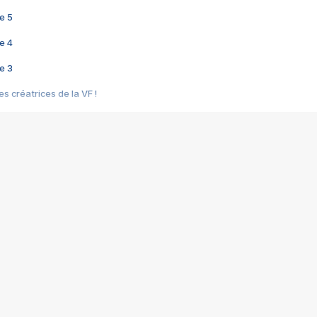
e 5
e 4
e 3
s créatrices de la VF !
e 2
e 1
e Mektoub My Love arrive enfin ! Rencontre avec Shaïn Boumedine et Sal
i : après Toni en famille
elle réalise le bouleversant Dites lui que je l'aime
ais ! Rencontre autour de Vie privée de Rebecca Zlotowski
 de Marguerite, Grave... Rencontre avec Ella Rumpf
 Les Rêveurs, un film intime sur la santé mentale