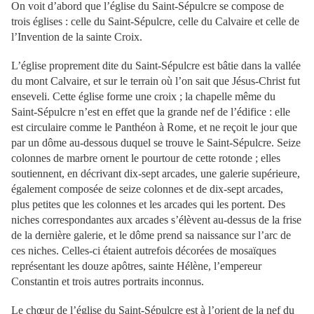
On voit d’abord que l’église du Saint-Sépulcre se compose de
trois églises : celle du Saint-Sépulcre, celle du Calvaire et celle de
l’Invention de la sainte Croix.
L’église proprement dite du Saint-Sépulcre est bâtie dans la vallée
du mont Calvaire, et sur le terrain où l’on sait que Jésus-Christ fut
enseveli. Cette église forme une croix ; la chapelle même du
Saint-Sépulcre n’est en effet que la grande nef de l’édifice : elle
est circulaire comme le Panthéon à Rome, et ne reçoit le jour que
par un dôme au-dessous duquel se trouve le Saint-Sépulcre. Seize
colonnes de marbre ornent le pourtour de cette rotonde ; elles
soutiennent, en décrivant dix-sept arcades, une galerie supérieure,
également composée de seize colonnes et de dix-sept arcades,
plus petites que les colonnes et les arcades qui les portent. Des
niches correspondantes aux arcades s’élèvent au-dessus de la frise
de la dernière galerie, et le dôme prend sa naissance sur l’arc de
ces niches. Celles-ci étaient autrefois décorées de mosaïques
représentant les douze apôtres, sainte Hélène, l’empereur
Constantin et trois autres portraits inconnus.
Le chœur de l’église du Saint-Sépulcre est à l’orient de la nef du