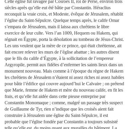
Cette église fut ravagée par Cosroès II, roi de Perse, environ trois
siècles après qu’elle eut été bâtie par Constantin. Héraclius
reconquit la vraie croix, et Modeste, évêque de Jérusalem, rétablit
l’église du Saint-Sépulcre. Quelque temps après, le calife Omar
s’empara de Jérusalem, mais il laissa aux chrétiens le libre
exercice de leur culte. Vers l’an 1009, Hequem ou Hakem, qui
régnait en Égypte, porta la désolation au tombeau de Jésus-Christ.
Les uns veulent que la mère de ce prince, qui était chrétienne, ait
fait encore relever les murs de l’église abattue ; les autres disent
que le fils du calife d’Égypte, à la sollicitation de l’empereur
Argyropile, permit aux fidèles d’enfermer les saints lieux dans un
monument nouveau. Mais comme à l’époque du règne de Hakem
les chrétiens de Jérusalem n’étaient ni assez riches ni assez habiles
pour bâtir l’édifice qui couvre aujourd’hui le Calvaire ; on prétend
que Marie, femme de Hakem et mère du nouveau calife, en fit les
frais, et qu’elle fut aidée dans cette pieuse entreprise par
Constantin Monomaque ; comme, malgré un passage très suspect
de Guillaume de Tyr, rien n’indique que les croisés aient fait
construire à Jérusalem une église du Saint-Sépulcre, il est
probable que l’église fondée par Constantin a toujours subsisté
telle qu’elle est, du moins quant aux murailles du bâtiment. La