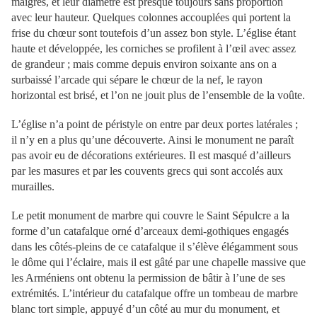
maigres, et leur diamètre est presque toujours sans proportion
avec leur hauteur. Quelques colonnes accouplées qui portent la
frise du chœur sont toutefois d’un assez bon style. L’église étant
haute et développée, les corniches se profilent à l’œil avec assez
de grandeur ; mais comme depuis environ soixante ans on a
surbaissé l’arcade qui sépare le chœur de la nef, le rayon
horizontal est brisé, et l’on ne jouit plus de l’ensemble de la voûte.
L’église n’a point de péristyle on entre par deux portes latérales ;
il n’y en a plus qu’une découverte. Ainsi le monument ne paraît
pas avoir eu de décorations extérieures. Il est masqué d’ailleurs
par les masures et par les couvents grecs qui sont accolés aux
murailles.
Le petit monument de marbre qui couvre le Saint Sépulcre a la
forme d’un catafalque orné d’arceaux demi-gothiques engagés
dans les côtés-pleins de ce catafalque il s’élève élégamment sous
le dôme qui l’éclaire, mais il est gâté par une chapelle massive que
les Arméniens ont obtenu la permission de bâtir à l’une de ses
extrémités. L’intérieur du catafalque offre un tombeau de marbre
blanc tort simple, appuyé d’un côté au mur du monument, et