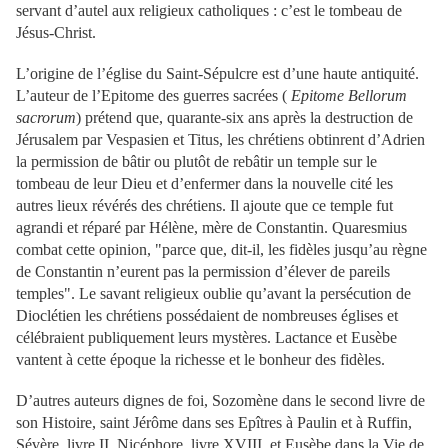
servant d’autel aux religieux catholiques : c’est le tombeau de
Jésus-Christ.
L’origine de l’église du Saint-Sépulcre est d’une haute antiquité.
L’auteur de l’Epitome des guerres sacrées (
Epitome Bellorum
sacrorum
) prétend que, quarante-six ans après la destruction de
Jérusalem par Vespasien et Titus, les chrétiens obtinrent d’Adrien
la permission de bâtir ou plutôt de rebâtir un temple sur le
tombeau de leur Dieu et d’enfermer dans la nouvelle cité les
autres lieux révérés des chrétiens. Il ajoute que ce temple fut
agrandi et réparé par Hélène, mère de Constantin. Quaresmius
combat cette opinion, "parce que, dit-il, les fidèles jusqu’au règne
de Constantin n’eurent pas la permission d’élever de pareils
temples". Le savant religieux oublie qu’avant la persécution de
Dioclétien les chrétiens possédaient de nombreuses églises et
célébraient publiquement leurs mystères. Lactance et Eusèbe
vantent à cette époque la richesse et le bonheur des fidèles.
D’autres auteurs dignes de foi, Sozomène dans le second livre de
son Histoire, saint Jérôme dans ses Epîtres à Paulin et à Ruffin,
Sévère, livre II, Nicéphore, livre XVIII, et Eusèbe dans la Vie de