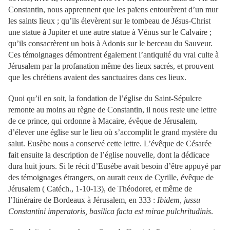
Constantin, nous apprennent que les païens entourèrent d’un mur
les saints lieux ; qu’ils élevèrent sur le tombeau de Jésus-Christ
une statue à Jupiter et une autre statue à Vénus sur le Calvaire ;
qu’ils consacrèrent un bois à Adonis sur le berceau du Sauveur.
Ces témoignages démontrent également l’antiquité du vrai culte à
Jérusalem par la profanation même des lieux sacrés, et prouvent
que les chrétiens avaient des sanctuaires dans ces lieux.
Quoi qu’il en soit, la fondation de l’église du Saint-Sépulcre
remonte au moins au règne de Constantin, il nous reste une lettre
de ce prince, qui ordonne à Macaire, évêque de Jérusalem,
d’élever une église sur le lieu où s’accomplit le grand mystère du
salut. Eusèbe nous a conservé cette lettre. L’évêque de Césarée
fait ensuite la description de l’église nouvelle, dont la dédicace
dura huit jours. Si le récit d’Eusèbe avait besoin d’être appuyé par
des témoignages étrangers, on aurait ceux de Cyrille, évêque de
Jérusalem ( Catéch., 1-10-13), de Théodoret, et même de
l’Itinéraire de Bordeaux à Jérusalem, en 333 :
Ibidem, jussu
Constantini imperatoris, basilica facta est mirae pulchritudinis
.