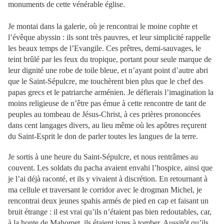
monuments de cette vénérable église.
Je montai dans la galerie, où je rencontrai le moine cophte et
l’évêque abyssin : ils sont très pauvres, et leur simplicité rappelle
les beaux temps de l’Evangile. Ces prêtres, demi-sauvages, le
teint brûlé par les feux du tropique, portant pour seule marque de
leur dignité une robe de toile bleue, et n’ayant point d’autre abri
que le Saint-Sépulcre, me touchèrent bien plus que le chef des
papas grecs et le patriarche arménien. Je défierais l’imagination la
moins religieuse de n’être pas émue à cette rencontre de tant de
peuples au tombeau de Jésus-Christ, à ces prières prononcées
dans cent langages divers, au lieu même où les apôtres reçurent
du Saint-Esprit le don de parler toutes les langues de la terre.
Je sortis à une heure du Saint-Sépulcre, et nous rentrâmes au
couvent. Les soldats du pacha avaient envahi l’hospice, ainsi que
je l’ai déjà raconté, et ils y vivaient à discrétion. En retournant à
ma cellule et traversant le corridor avec le drogman Michel, je
rencontrai deux jeunes spahis armés de pied en cap et faisant un
bruit étrange : il est vrai qu’ils n’étaient pas bien redoutables, car,
à la honte de Mahomet, ils étaient ivres à tomber. Aussitôt qu’ils