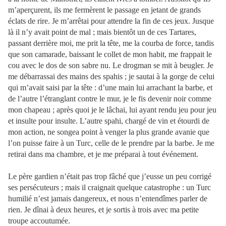
m’aperçurent, ils me fermèrent le passage en jetant de grands
éclats de rire. Je m’arrêtai pour attendre la fin de ces jeux. Jusque
là il n’y avait point de mal ; mais bientôt un de ces Tartares,
passant derrière moi, me prit la tête, me la courba de force, tandis
que son camarade, baissant le collet de mon habit, me frappait le
cou avec le dos de son sabre nu. Le drogman se mit à beugler. Je
me débarrassai des mains des spahis ; je sautai à la gorge de celui
qui m’avait saisi par la tête : d’une main lui arrachant la barbe, et
de l’autre l’étranglant contre le mur, je le fis devenir noir comme
mon chapeau ; après quoi je le lâchai, lui ayant rendu jeu pour jeu
et insulte pour insulte. L’autre spahi, chargé de vin et étourdi de
mon action, ne songea point à venger la plus grande avanie que
l’on puisse faire à un Turc, celle de le prendre par la barbe. Je me
retirai dans ma chambre, et je me préparai à tout événement.
Le père gardien n’était pas trop fâché que j’eusse un peu corrigé
ses persécuteurs ; mais il craignait quelque catastrophe : un Turc
humilié n’est jamais dangereux, et nous n’entendîmes parler de
rien.
Je dînai à deux heures, et je sortis à trois avec ma petite
troupe accoutumée.