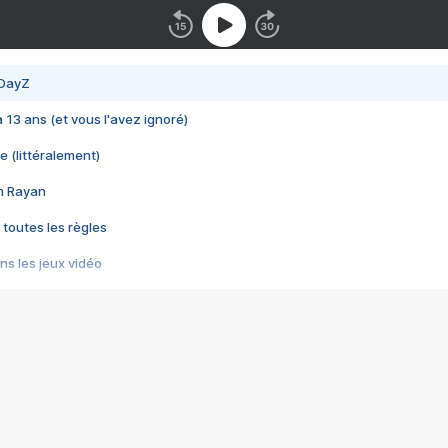
 DayZ
 a 13 ans (et vous l'avez ignoré)
e (littéralement)
im Rayan
 toutes les règles
s les jeux vidéo
us choquant de Rockstar ? - Le scandale BULLY
e plus moche de Steam
du RÊVE tourne au CAUCHEMAR
pendant 8 heures
it… à tort