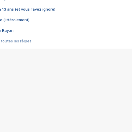
 a 13 ans (et vous l'avez ignoré)
e (littéralement)
im Rayan
 toutes les règles
s les jeux vidéo
us choquant de Rockstar ? - Le scandale BULLY
e plus moche de Steam
du RÊVE tourne au CAUCHEMAR
pendant 8 heures
it… à tort
umiliés par un jeu vidéo
ire - Final Fantasy 8