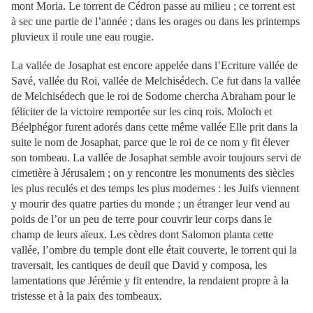
mont Moria. Le torrent de Cédron passe au milieu ; ce torrent est
à sec une partie de l’année ; dans les orages ou dans les printemps
pluvieux il roule une eau rougie.
La vallée de Josaphat est encore appelée dans l’Ecriture vallée de
Savé, vallée du Roi, vallée de Melchisédech. Ce fut dans la vallée
de Melchisédech que le roi de Sodome chercha Abraham pour le
féliciter de la victoire remportée sur les cinq rois. Moloch et
Béelphégor furent adorés dans cette même vallée Elle prit dans la
suite le nom de Josaphat, parce que le roi de ce nom y fit élever
son tombeau. La vallée de Josaphat semble avoir toujours servi de
cimetière à Jérusalem ; on y rencontre les monuments des siècles
les plus reculés et des temps les plus modernes : les Juifs viennent
y mourir des quatre parties du monde ; un étranger leur vend au
poids de l’or un peu de terre pour couvrir leur corps dans le
champ de leurs aïeux. Les cèdres dont Salomon planta cette
vallée, l’ombre du temple dont elle était couverte, le torrent qui la
traversait, les cantiques de deuil que David y composa, les
lamentations que Jérémie y fit entendre, la rendaient propre à la
tristesse et à la paix des tombeaux.