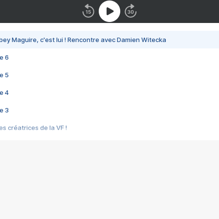
bey Maguire, c'est lui ! Rencontre avec Damien Witecka
e 6
e 5
e 4
e 3
s créatrices de la VF !
e 2
e 1
e Mektoub My Love arrive enfin ! Rencontre avec Shaïn Boumedine et Sal
i : après Toni en famille
elle réalise le bouleversant Dites lui que je l'aime