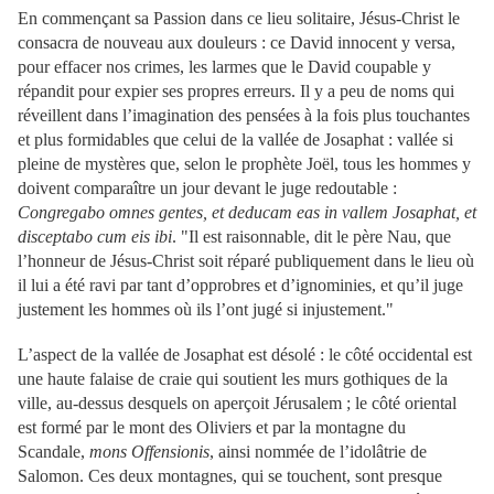
En commençant sa Passion dans ce lieu solitaire, Jésus-Christ le
consacra de nouveau aux douleurs : ce David innocent y versa,
pour effacer nos crimes, les larmes que le David coupable y
répandit pour expier ses propres erreurs. Il y a peu de noms qui
réveillent dans l’imagination des pensées à la fois plus touchantes
et plus formidables que celui de la vallée de Josaphat : vallée si
pleine de mystères que, selon le prophète Joël, tous les hommes y
doivent comparaître un jour devant le juge redoutable :
Congregabo omnes gentes, et deducam eas in vallem Josaphat, et
disceptabo cum eis ibi
. "Il est raisonnable, dit le père Nau, que
l’honneur de Jésus-Christ soit réparé publiquement dans le lieu où
il lui a été ravi par tant d’opprobres et d’ignominies, et qu’il juge
justement les hommes où ils l’ont jugé si injustement."
L’aspect de la vallée de Josaphat est désolé : le côté occidental est
une haute falaise de craie qui soutient les murs gothiques de la
ville, au-dessus desquels on aperçoit Jérusalem ; le côté oriental
est formé par le mont des Oliviers et par la montagne du
Scandale,
mons Offensionis
, ainsi nommée de l’idolâtrie de
Salomon. Ces deux montagnes, qui se touchent, sont presque