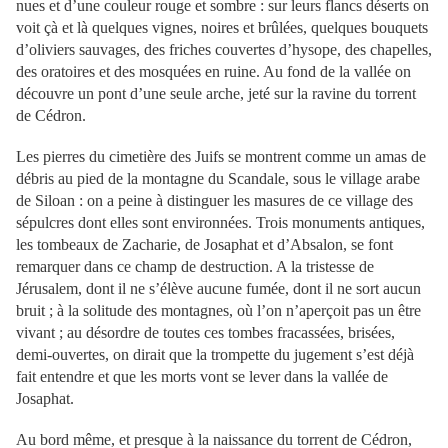
nues et d’une couleur rouge et sombre : sur leurs flancs déserts on
voit çà et là quelques vignes, noires et brûlées, quelques bouquets
d’oliviers sauvages, des friches couvertes d’hysope, des chapelles,
des oratoires et des mosquées en ruine. Au fond de la vallée on
découvre un pont d’une seule arche, jeté sur la ravine du torrent
de Cédron.
Les pierres du cimetière des Juifs se montrent comme un amas de
débris au pied de la montagne du Scandale, sous le village arabe
de Siloan : on a peine à distinguer les masures de ce village des
sépulcres dont elles sont environnées. Trois monuments antiques,
les tombeaux de Zacharie, de Josaphat et d’Absalon, se font
remarquer dans ce champ de destruction. A la tristesse de
Jérusalem, dont il ne s’élève aucune fumée, dont il ne sort aucun
bruit ; à la solitude des montagnes, où l’on n’aperçoit pas un être
vivant ; au désordre de toutes ces tombes fracassées, brisées,
demi-ouvertes, on dirait que la trompette du jugement s’est déjà
fait entendre et que les morts vont se lever dans la vallée de
Josaphat.
Au bord même, et presque à la naissance du torrent de Cédron,