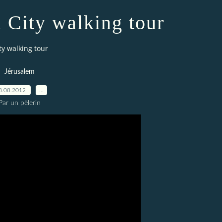
 City walking tour
ty walking tour
Jérusalem
8.08.2012
…
Par un pèlerin