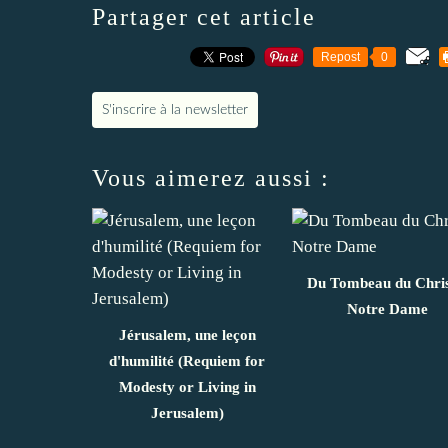
Partager cet article
Repost
0
S'inscrire à la newsletter
Vous aimerez aussi :
Du Tombeau du Chris
Notre Dame
Jérusalem, une leçon
d'humilité (Requiem for
Modesty or Living in
Jerusalem)