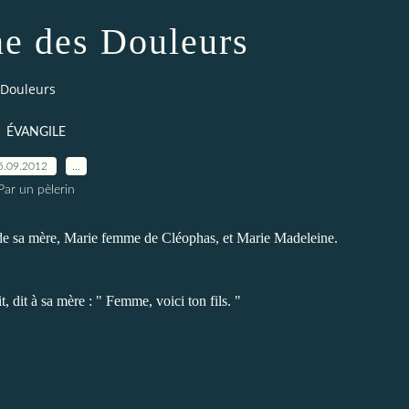
e des Douleurs
 Douleurs
ÉVANGILE
5.09.2012
…
Par un pèlerin
ur de sa mère, Marie femme de Cléophas, et Marie Madeleine.
it, dit à sa mère : " Femme, voici ton fils. "