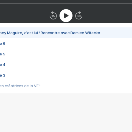
bey Maguire, c'est lui ! Rencontre avec Damien Witecka
e 6
e 5
e 4
e 3
s créatrices de la VF !
e 2
e 1
e Mektoub My Love arrive enfin ! Rencontre avec Shaïn Boumedine et Sal
i : après Toni en famille