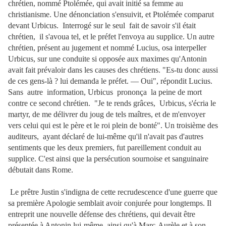
chrétien, nommé Ptolémée, qui avait initié sa femme au
christianisme. Une dénonciation s'ensuivit, et Ptolémée comparut
devant Urbicus. Interrogé sur le seul fait de savoir s'il était
chrétien, il s'avoua tel, et le préfet l'envoya au supplice. Un autre
chrétien, présent au jugement et nommé Lucius, osa interpeller
Urbicus, sur une conduite si opposée aux maximes qu'Antonin
avait fait prévaloir dans les causes des chrétiens. "Es-tu donc aussi
de ces gens-là ? lui demanda le préfet. — Oui", répondit Lucius.
Sans autre information, Urbicus prononça la peine de mort
contre ce second chrétien. "Je te rends grâces, Urbicus, s'écria le
martyr, de me délivrer du joug de tels maîtres, et de m'envoyer
vers celui qui est le père et le roi plein de bonté". Un troisième des
auditeurs, ayant déclaré de lui-même qu'il n'avait pas d'autres
sentiments que les deux premiers, fut pareillement
conduit au
supplice. C'est ainsi que la persécution sournoise et sanguinaire
débutait dans Rome.
Le prêtre Justin s'indigna de cette recrudescence d'une guerre que
sa première Apologie semblait avoir conjurée pour longtemps. Il
entreprit une nouvelle défense des chrétiens, qui devait être
présentée à Antonin lui-même, ainsi qu'à Marc-Aurèle et à son