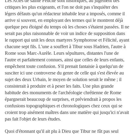
Les Actes de sainte Félicité sont historiques,
au jugement des
critiques les plus exigeants, et l'on ne doit pas s'inquiéter des
légers défauts qu'un rédacteur inhabile leur a imposés, comme il
arrive si souvent, en employant des termes qui le montrent déjà
quelque peu éloigné du temps où les choses s'étaient passées. Il ne
serait pas plus raisonnable de voir un indice de supposition dans
le rapport qui unit les deux martyres Symphorose et Félicité, ayant
chacune sept fils. L'une a souffert à Tibur sous Hadrien, l'autre à
Rome sous Marc-Aurèle. Leurs sépultures, distantes l'une de
l'autre et parfaitement connues, ainsi que celles de leurs enfants,
empêchent toute confusion. S'il prenait fantaisie à quelqu'un de
susciter ici une controverse du genre de celle qui s'est élevée au
sujet des deux Urbain, le moyen de solution serait le même ; il
consisterait à produire et à peser les faits. Une plus grande
habitude des monuments de l'archéologie chrétienne de Rome
épargnerait beaucoup de surprises, et préviendrait à propos les
confusions topographiques et chronologiques chez ceux qui se
croient trop aisément maîtres dans une matière qui jusqu'ici n'avait
pas fait l'objet de leurs études.
Quoi d'étonnant qu'il ait plu à Dieu que Tibur ne fût pas seul