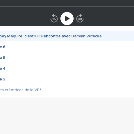
bey Maguire, c'est lui ! Rencontre avec Damien Witecka
e 6
e 5
e 4
e 3
s créatrices de la VF !
e 2
e 1
e Mektoub My Love arrive enfin ! Rencontre avec Shaïn Boumedine et Sal
i : après Toni en famille