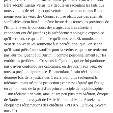
frère adoptif Lucius Verus. Il y débute en racontant les faits que
nous venons de relater, et qui venaient de se passer dans Rome
même sous les yeux des Césars, et il se plaint que des attentats
semblables aient lieu à la même heure dans toutes les provinces de
l'Empire, avec le concours des magistrats. Les chrétiens
cependant ont été justifiés ; la précédente Apologie a exposé ce
qu'ils croient, ce qu'ils font, ce qu'ils désirent. Si, nonobstant, on
veut de nouveau les soumettre à la persécution, que l'on sache
qu'ils sont prêts à tout souffrir pour la vérité, et qu'ils ne renieront
pas leur foi. Quant à lui Justin, il compte personnellement sur les
embûches perfides de Crescens le Cynique, qui ne lui pardonne
pas d'avoir confondu ses calomnies, en dévoilant aux yeux de
tous sa profonde ignorance. En attendant, Justin réclame une
dernière fois de la justice des Césars, non plus seulement la
tolérance, mais même la protection ; car c'est l'équité qui l'exige
en ce moment, de la part d'un prince disciple de la
philosophie.
Justin réclamait en vain, ainsi qu'un peu plus tard Méliton, évoque
de Sardes, qui envoyait de l'Asie Mineure à Marc-Aurèle les
éloquentes réclamations des chrétiens. (PITRA,
Spicileg. Solesm.,
tom. II.)