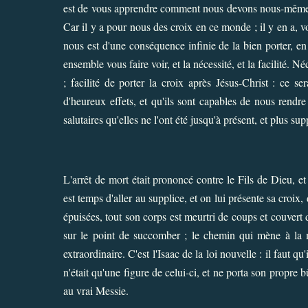
est de vous apprendre comment nous devons nous-mêmes da
Car il y a pour nous des croix en ce monde ; il y en a, vo
nous est d'une conséquence infinie de la bien porter, en l
ensemble vous faire voir, et la nécessité, et la facilité. N
; facilité de porter la croix après Jésus-Christ : ce 
d'heureux effets, et qu'ils sont capables de nous rendr
salutaires qu'elles ne l'ont été jusqu'à présent, et plus s
L'arrêt de mort était prononcé contre le Fils de Dieu, et 
est temps d'aller au supplice, et on lui présente sa croix,
épuisées, tout son corps est meurtri de coups et couvert d
sur le point de succomber ; le chemin qui mène à la mo
extraordinaire. C'est l'Isaac de la loi nouvelle : il faut q
n'était qu'une figure de celui-ci, et ne porta son propre
au vrai Messie.