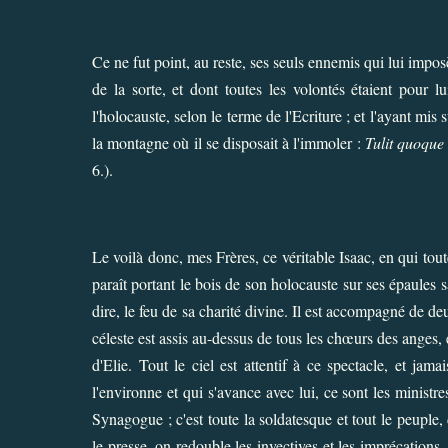
Ce ne fut point, au reste, ses seuls ennemis qui lui impos
de la sorte, et dont toutes les volontés étaient pour l
l'holocauste, selon le terme de l'Ecriture ; et l'ayant mis
la montagne où il se disposait à l'immoler :
Tulit quoque 
6.).
Le voilà donc, mes Frères, ce véritable Isaac, en qui toute
paraît portant le bois de son holocauste sur ses épaules s
dire, le feu de sa charité divine. Il est accompagné de deu
céleste est assis au-dessus de tous les chœurs des anges, e
d'Elie. Tout le ciel est attentif à ce spectacle, et jam
l'environne et qui s'avance avec lui, ce sont les ministres
Synagogue ; c'est toute la soldatesque et tout le peupl
le presse, on redouble les invectives et les imprécations.