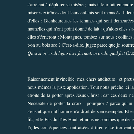
s'arrêtent à déplorer sa misère ; mais il leur fait entendr
misères extrêmes dont leurs enfants sont menacés. Il leur 
d'elles : Bienheureuses les femmes qui sont demeurées s
mamelles qui n'ont point donné de lait : qu'alors elles s'
elles s'écrieront : Montagnes, tombez sur nous ; collines, 
t-on au bois sec ? C'est-à-dire, jugez parce que je souffr
Quia si in viridi ligno hœc faciunt, in arido quid fiet
(Luc
Raisonnement invincible, mes chers auditeurs , et preu
nous-mêmes la juste application. Tout nous prêche ici la 
étroite de la porter après Jésus-Christ ; car ces deux néc
Nécessité de porter la croix : pourquoi ? parce qu'un
s'ensuit que nul homme n'a droit de s'en exempter. Et en
fils, et le Fils du Très-Haut, et nous ne sommes que des 
là, les conséquences sont aisées à tirer, et se trouven