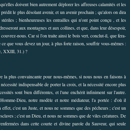
e qu'elles doivent bien autrement déplorer les affreuses calamités et les
prédit le plus désolant avenir, et un avenir prochain ; qu'alors on dira
tériles ; bienheureuses les entrailles qui n'ont point conçu , et les
adresseront aux montagnes et aux collines, et que, dans leur désespoir,
couvrez-nous. Car si l'on traite ainsi le bois vert, conclut-il, que fera-
e ce que vous devez un jour, à plus forte raison, souffrir vous-mêmes :
, XXIII, 31.) ?
ve la plus convaincante pour nous-mêmes, si nous nous en faisons à
nécessité indispensable de porter la croix, et la nécessité encore plus
essités sont bien différentes, et l'une enchérit infiniment sur l'autre.
 Homme-Dieu, notre modèle et notre médiateur, l'a portée : d'où il
 effet, c'est un Juste, et nous ne sommes que des pécheurs ; c'est un
esclaves ; c'est un Dieu, et nous ne sommes que de viles créatures. De
t renfermées dans cette courte et divine parole du Sauveur, qui seule