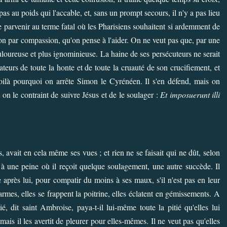
t pas au poids qui l'accable, et, sans un prompt secours, il n'y a pas lieu
sse parvenir au terme fatal où les Pharisiens souhaitent si ardemment de
t non par compassion, qu'on pense à l'aider. On ne veut pas que, par une
uloureuse et plus ignominieuse. La haine de ses persécuteurs ne serait
tateurs de toute la honte et de toute la cruauté de son crucifiement, et
 Voilà pourquoi on arrête Simon le Cyrénéen. Il s'en défend, mais on
et on le contraint de suivre Jésus et de le soulager :
Et imposuerunt illi
s, avait en cela même ses vues ; et rien ne se faisait qui ne dût, selon
, à une peine où il reçoit quelque soulagement, une autre succède. Il
 après lui, pour compatir du moins à ses maux, s'il n'est pas en leur
armes, elles se frappent la poitrine, elles éclatent en gémissements. A
é, dit saint Ambroise, paya-t-il lui-même toute la pitié qu'elles lui
mais il les avertit de pleurer pour elles-mêmes. Il ne veut pas qu'elles