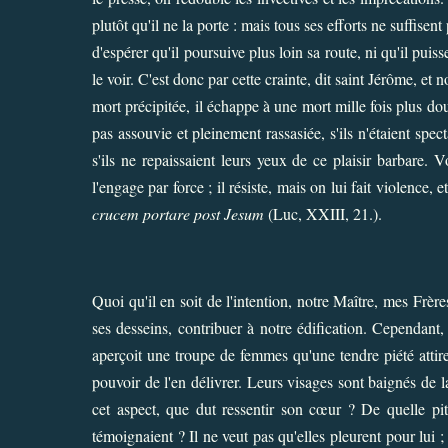
plutôt qu'il ne la porte : mais tous ses efforts ne suffisen
d'espérer qu'il poursuive plus loin sa route, ni qu'il pui
le voir. C'est donc par cette crainte, dit saint Jérôme, e
mort précipitée, il échappe à une mort mille fois plus do
pas assouvie et pleinement rassasiée, s'ils n'étaient spec
s'ils ne repaissaient leurs yeux de ce plaisir barbare.
l'engage par force ; il résiste, mais on lui fait violence, 
crucem portare post Jesum
(Luc, XXIII, 21.).
Quoi qu'il en soit de l'intention, notre Maître, mes Frère
ses desseins, contribuer à notre édification. Cependant
aperçoit une troupe de femmes qu'une tendre piété attire
pouvoir de l'en délivrer. Leurs visages sont baignés de l
cet aspect, que dut ressentir son cœur ? De quelle piti
témoignaient ? Il ne veut pas qu'elles pleurent pour lui ; 