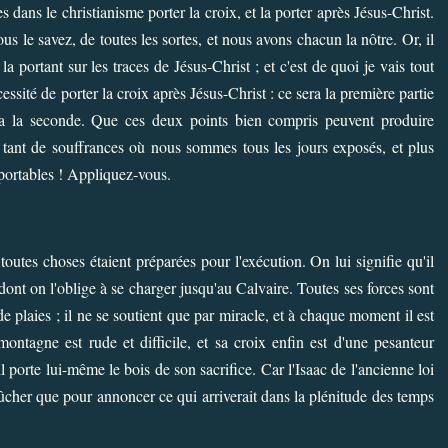
ns le christianisme porter la croix, et la porter après Jésus-Christ.
us le savez, de toutes les sortes, et nous avons chacun la nôtre. Or, il
a portant sur les traces de Jésus-Christ ; et c'est de quoi je vais tout
écessité de porter la croix après Jésus-Christ : ce sera la première partie
sera la seconde. Que ces deux points bien compris peuvent produire
e tant de souffrances où nous sommes tous les jours exposés, et plus
upportables ! Appliquez-vous.
toutes choses étaient préparées pour l'exécution. On lui signifie qu'il
 dont on l'oblige à se charger jusqu'au Calvaire. Toutes ses forces sont
e plaies ; il ne se soutient que par miracle, et à chaque moment il est
ntagne est rude et difficile, et sa croix enfin est d'une pesanteur
u'il porte lui-même le bois de son sacrifice. Car l'Isaac de l'ancienne loi
 bûcher que pour annoncer ce qui arriverait dans la plénitude des temps