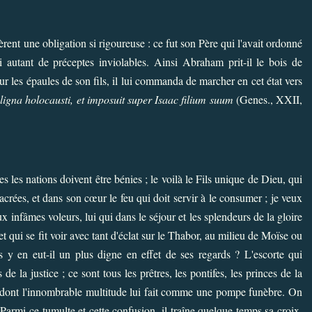
èrent une obligation si rigoureuse : ce fut son Père qui l'avait ordonné
ui autant de préceptes inviolables. Ainsi Abraham prit-il le bois de
 sur les épaules de son fils, il lui commanda de marcher en cet état vers
ligna holocausti, et imposuit super Isaac filium suum
(Genes., XXII,
s les nations doivent être bénies ; le voilà le Fils unique de Dieu, qui
acrées, et dans son cœur le feu qui doit servir à le consumer ; je veux
x infâmes voleurs, lui qui dans le séjour et les splendeurs de la gloire
t qui se fit voir avec tant d'éclat sur le Thabor, au milieu de Moïse ou
ais y en eut-il un plus digne en effet de ses regards ? L'escorte qui
 de la justice ; ce sont tous les prêtres, les pontifes, les princes de la
e, dont l'innombrable multitude lui fait comme une pompe funèbre. On
 Parmi ce tumulte et cette confusion, il traîne quelque temps sa croix,