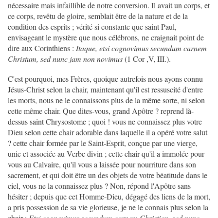
nécessaire mais infaillible de notre conversion. Il avait un corps, et
ce corps, revêtu de gloire, semblait être de la nature et de la
condition des esprits ; vérité si constante que saint Paul,
envisageant le mystère que nous célébrons, ne craignait point de
dire aux Corinthiens :
Itaque, etsi cognovimus secundum carnem
Christum, sed nunc jam non novimus
(1 Cor ,V, III.).
C'est pourquoi, mes Frères, quoique autrefois nous ayons connu
Jésus-Christ selon la chair, maintenant qu'il est ressuscité d'entre
les morts, nous ne le connaissons plus de la même sorte, ni selon
cette même chair. Que dites-vous, grand Apôtre ? reprend là-
dessus saint Chrysostome ; quoi ! vous ne connaissez plus votre
Dieu selon cette chair adorable dans laquelle il a opéré votre salut
? cette chair formée par le Saint-Esprit, conçue par une vierge,
unie et associée au Verbe divin ; cette chair qu'il a immolée pour
vous au Calvaire, qu'il vous a laissée pour nourriture dans son
sacrement, et qui doit être un des objets de votre béatitude dans le
ciel, vous ne la connaissez plus ? Non, répond l'Apôtre sans
hésiter ; depuis que cet Homme-Dieu, dégagé des liens de la mort,
a pris possession de sa vie glorieuse, je ne le connais plus selon la
chair :
Etsi cognovimus secundum carnem Christian, sed nunc