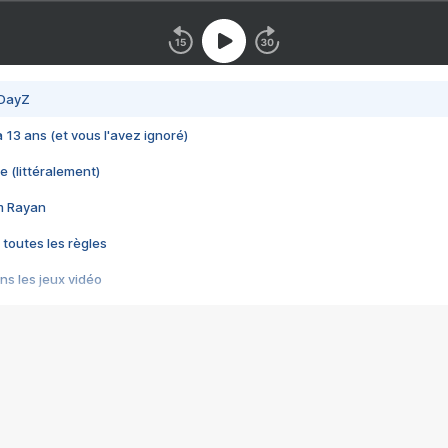
 DayZ
 a 13 ans (et vous l'avez ignoré)
e (littéralement)
im Rayan
 toutes les règles
s les jeux vidéo
us choquant de Rockstar ? - Le scandale BULLY
e plus moche de Steam
du RÊVE tourne au CAUCHEMAR
pendant 8 heures