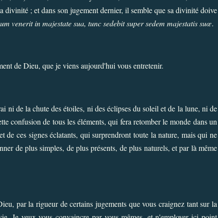
 divinité ; et dans son jugement dernier, il semble que sa divinité doive
um venerit in majestate sua, tunc sedebit super sedem majestatis suœ
.
ment de Dieu, que je viens aujourd'hui vous entretenir.
 ni de la chute des étoiles, ni des éclipses du soleil et de la lune, ni de
cette confusion de tous les éléments, qui fera retomber le monde dans un
de ces signes éclatants, qui surprendront toute la nature, mais qui ne
onner de plus simples, de plus présents, de plus naturels, et par là même
ieu, par la rigueur de certains jugements que vous craignez tant sur la
 vie. Je veux vous convaincre par vous-mêmes, et n'employer ici point