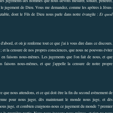
 les jugements des hommes que nous devons mesurer, sonder, pénétrer,
re le jugement de Dieu. Vous me demandez, comme les apôtres à Jésus-
utable, dont le Fils de Dieu nous parle dans notre évangile :
Et quod
'abord, et où je renferme tout ce que j'ai à vous dire dans ce discours.
 et la censure de nos propres consciences, que nous ne pouvons éviter
us en faisons nous-mêmes.
Les jugements que l'on fait de nous, et que
s faisons nous-mêmes, et que j'appelle la censure de notre propre
 ce que nous attendons, et ce qui doit être la fin du second avènement de
vienne pour nous juger, dès maintenant le monde nous juge, et dès
ous juge, et combien craignons-nous ce jugement du monde ? premier
 de la première partie. Nous nous jugeons nous-mêmes, et rien ne nous