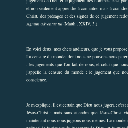
jugement de Dieu et le jugement des hommes, c'est par
et non seulement apprendre à connaître, mais à craind
Christ, des présages et des signes de ce jugement redo
signum adventus tui
(Matth., XXIV, 3.)
En voici deux, mes chers auditeurs, que je vous propose d
La censure du monde, dont nous ne pouvons nous parer ;
: les jugements que l'on fait de nous, et celui que no
j'appelle la censure du monde ; le jugement que nou
conscience.
Je m'explique. Il est certain que Dieu nous jugera ; c'est
Jésus-Christ : mais sans attendre que Jésus-Christ 
maintenant nous nous jugeons nous-mêmes. Le monde n
préjugé de la rigueur du jugement de Dieu, et le sujet