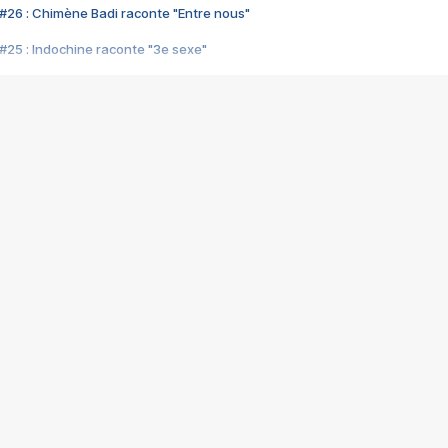
#26 : Chimène Badi raconte "Entre nous"
#25 : Indochine raconte "3e sexe"
#24 : Zaho raconte "C'est chelou"
#23 : Patrick Bruel raconte "Au café des délices"
#22 : Kyo raconte "Le chemin"
#21 : Nolwenn Leroy raconte "Cassé"
#20 : Patrick Hernandez raconte "Born to be alive"
#19 : Lorie raconte "Près de moi"
#18 : Michael Jones raconte "A nos actes manqués" (avec Jean-Jacque
#17 : Khaled raconte "Aïcha"
#16 : Corneille raconte "Parce qu'on vient de loin"
#15 : Indochine raconte "L'aventurier"
14 : Lorie raconte "Sur un air latino"