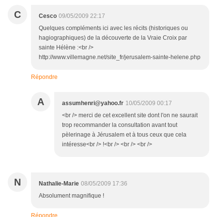
C
Cesco
09/05/2009 22:17
Quelques compléments ici avec les récits (historiques ou
hagiographiques) de la découverte de la Vraie Croix par
sainte Hélène :<br />
http://www.villemagne.net/site_fr/jerusalem-sainte-helene.php
Répondre
A
assumhenri@yahoo.fr
10/05/2009 00:17
<br /> merci de cet excellent site dont l'on ne saurait
trop recommander la consultation avant tout
pèlerinage à Jérusalem et à tous ceux que cela
intéresse<br /> !<br /> <br /> <br />
N
Nathalie-Marie
08/05/2009 17:36
Absolument magnifique !
Répondre