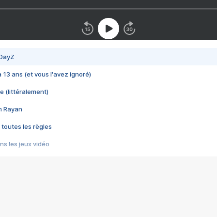
 DayZ
 a 13 ans (et vous l'avez ignoré)
e (littéralement)
im Rayan
 toutes les règles
s les jeux vidéo
us choquant de Rockstar ? - Le scandale BULLY
e plus moche de Steam
du RÊVE tourne au CAUCHEMAR
pendant 8 heures