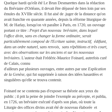
Quelque hardi qu'eût été Le Brun Desmarettes dans la rédaction
du Bréviaire d'Orléans, il devait être dépassé de bien loin par ses
émules du XVIIIe siècle. Il fut aisé de .juger de la distance qu'on
avait franchie en quarante années, depuis la réforme liturgique de
M. de Harlay, lorsqu'on vit paraître à Paris, en 1720, un ouvrage
portant ce titre :
Projet d'un nouveau bréviaire, dans lequel
l'office divin, sans en changer la forme ordinaire, serait
particulièrement composé de l'Ecriture sainte, instructif, édifiant,
dans un ordre naturel, sans renvois, sans répétitions et très court,
avec des observations sur les anciens et sur les nouveaux
bréviaires
. L'auteur était Frédéric-Maurice Foinard, autrefois curé
de Calais, connu
d'ailleurs par plusieurs ouvrages, entre autres par une
Explication
de la Genèse
, qui fut supprimée à raison des idées hasardées et
singulières qu'elle se trouva contenir.
Foinard ne se contenta pas d'exposer sa théorie aux yeux du
public ; il prit la peine de joindre l'exemple au précepte, et publia,
en 1726, un bréviaire exécuté d'après son plan, où toute la
Liturgie des offices divins avait été de nouveau élaborée et