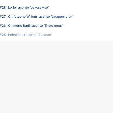
28 : Lorie raconte "Je vais vite"
#27 : Christophe Willem raconte "Jacques a dit"
#26 : Chimène Badi raconte "Entre nous"
#25 : Indochine raconte "3e sexe"
#24 : Zaho raconte "C'est chelou"
#23 : Patrick Bruel raconte "Au café des délices"
#22 : Kyo raconte "Le chemin"
#21 : Nolwenn Leroy raconte "Cassé"
#20 : Patrick Hernandez raconte "Born to be alive"
#19 : Lorie raconte "Près de moi"
#18 : Michael Jones raconte "A nos actes manqués" (avec Jean-Jacque
#17 : Khaled raconte "Aïcha"