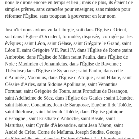
nous le dirons encore en temps et lieu ; mais de plus, ils étaient de
simples prêtres, sans caractère pour enseigner, sans mission pour
réformer l'Église, sans troupeau à gouverner en leur nom.
Jusqu'ici nous avions vu la Liturgie, soit dans l'Église d'Orient,
soit dans l'Église d'Occident, formulée, disposée, corrigée par les
évêques ; saint Léon, saint Gélase, saint Grégoire le Grand, saint
Léon II, saint Grégoire VII, Paul IV, dans l'Église de Rome ;saint
Ambroise, dans l'Église de Milan ;saint Paulin, dans l'Église de
Nole ; Maximien et Johannicius, dans l'Église de Ravenne ;
Théodose,dans l'Église de Syracuse ; saint Paulin, dans celle
d'Aquilée ; Voconius, dans l'Église d'Afrique ; saint Hilaire, saint
Césaire d'Arles, saint Sidoine Apollinaire, saint Venantius
Fortunat, saint Grégoire de Tours, saint Protadius de Besançon,
saint Adelhelme de Séez, dans l'Église des Gaules ; saint Léandre,
saint Isidore, Conantius, Jean de Saragosse, Eugène II de Tolède,
saint Ildefonse, saint Julien de Tolède, dans l'Église gothique
d'Espagne ; saint Eusthate d'Antioche, saint Basile, saint
Maruthas, saint Cyrille d'Alexandrie, saint Jean Maron, saint
André de Crète, Corne de Maïuma, Joseph Studite, George
de Nicomédie, etc., dans les Eglises d'Orient. La Liturgie est donc