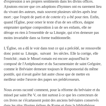
d'expression à ses propres sentiments dans les divins offices.
Ajoutons encore que ces adoptions d'hymnes ont eu rarement lieu
du vivant des auteurs, mais souvent plusieurs siècles après leur
mort ; que l'esprit de parti et de coterie n'y a été pour rien. Enfin,
quand l'Église, pour orner le texte d'un de ses offices, daigne
emprunter quelque composition à un de ses enfants, elle ne
déroge en rien à l'ensemble de sa Liturgie, qui n'en demeure pas
moins invariable dans sa forme traditionnelle.
L'Église, on a dû le voir dans tout ce qui a précédé, ne renouvelle
donc point sa Liturgie, suivant les siècles. Elle la corrige, elle
l'enrichit ; mais le Missel romain est encore aujourd'hui le
composé de l'Antiphonaire et du Sacramentaire de saint Grégoire,
comme le Bréviaire demeure toujours le Responsorial du même
pontife, qui n'avait guère fait autre chose que de mettre en
meilleur ordre l'œuvre des papes ses prédécesseurs.
Nous avons raconté comment, pour la réforme du bréviaire et du
missel par saint Pie V, on tint surtout à ce que les correcteurs de
ces livres ne s'écartassent point des anciens bréviaires conservés
dans les plus illustres églises de Rome et dans la bibliothèque