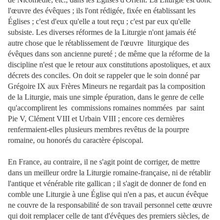
l'œuvre des évêques ; ils l'ont rédigée, fixée en établissant les
Églises ; c'est d'eux qu'elle a tout reçu ; c'est par eux qu'elle
subsiste. Les diverses réformes de la Liturgie n'ont jamais été
autre chose que le rétablissement de l'œuvre liturgique des
évêques dans son ancienne pureté ; de même que la réforme de la
discipline n'est que le retour aux constitutions apostoliques, et aux
décrets des conciles. On doit se rappeler que le soin donné par
Grégoire IX aux Frères Mineurs ne regardait pas la composition
de la Liturgie, mais une simple épuration, dans le genre de celle
qu'accomplirent les commissions romaines nommées par saint
Pie V, Clément VIII et Urbain VIII ; encore ces dernières
renfermaient-elles plusieurs membres revêtus de la pourpre
romaine, ou honorés du caractère épiscopal.
En France, au contraire, il ne s'agit point de corriger, de mettre
dans un meilleur ordre la Liturgie romaine-française, ni de rétablir
l'antique et vénérable rite gallican ; il s'agit de donner de fond en
comble une Liturgie à une Église qui n'en a pas, et aucun évêque
ne couvre de la responsabilité de son travail personnel cette œuvre
qui doit remplacer celle de tant d'évêques des premiers siècles, de