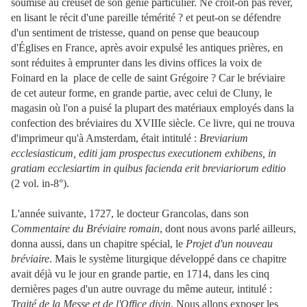
soumise au creuset de son génie particulier. Ne croit-on pas rêver,
en lisant le récit d'une pareille témérité ? et peut-on se défendre
d'un sentiment de tristesse, quand on pense que beaucoup
d'Églises en France, après avoir expulsé les antiques prières, en
sont réduites à emprunter dans les divins offices la voix de
Foinard en la place de celle de saint Grégoire ? Car le bréviaire
de cet auteur forme, en grande partie, avec celui de Cluny, le
magasin où l'on a puisé la plupart des matériaux employés dans la
confection des bréviaires du XVIIIe siècle. Ce livre, qui ne trouva
d'imprimeur qu'à Amsterdam, était intitulé :
Breviarium
ecclesiasticum, editi jam prospectus executionem exhibens, in
gratiam ecclesiartim in quibus facienda erit breviariorum editio
(2 vol. in-8°).
L'année suivante, 1727, le docteur Grancolas, dans son
Commentaire du Bréviaire romain
, dont nous avons parlé ailleurs,
donna aussi, dans un chapitre spécial, le
Projet d'un nouveau
bréviaire
. Mais le système liturgique développé dans ce chapitre
avait déjà vu le jour en grande partie, en 1714, dans les cinq
dernières pages d'un autre ouvrage du même auteur, intitulé :
Traité de la Messe et de l'Office divin
. Nous allons exposer les