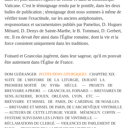
Vaticane. C'est le témoignage rendu par le pontife, dans les deux
bulles de publication ; témoignage dont nous sommes à même de
vérifier toute l'exactitude, sur les anciens antiphonaires,
responsoriaux et sacramentaires publiés par Pamelius, D. Hugues
Ménard, D. Denys de Sainte-Marthe, le B. Tommasi, D. Gerbert,
etc. Il en devait être ainsi dans l'Église romaine, dont la vie et la
force consistent uniquement dans les traditions.
Foinard et Grancolas jugèrent, dans leur sagesse, qu'il en pouvait
être autrement dans l'Église de France.
DOM GUÉRANGER
INSTITUTIONS LITURGIQUES
:
CHAPITRE XIX :
SUITE DE L'HISTOIRE DE LA LITURGIE, DURANT LA
PREMIERE MOITIÉ DU XVIIIe SIÈCLE. — PROJETS DE
BREVIAIRE A PRIORI. — GRANCOLAS, FOINARD. — BREVIAIRES DE
SENS, AUXERRE, ROUEN, ORLÉANS, LYON, ETC. —
BRÉVIAIRE ET MISSEL DE PARIS, DU CARDINAL DE NOAILLES.
— BREVIAIRE ET MISSEL DE PARIS, DE L'ARCHEVÊQUE VINTIMILLE.
— AUTEURS DE CETTE LITURGIE. VIGIER. MÉSENGUY. COFFIN. —
SYSTEME SUIVI DANS LES LIVRES DE VINTIMILLE. —
RÉCLAMATIONS DU CLERGÉ. — VIOLENCES DU PARLEMENT DE