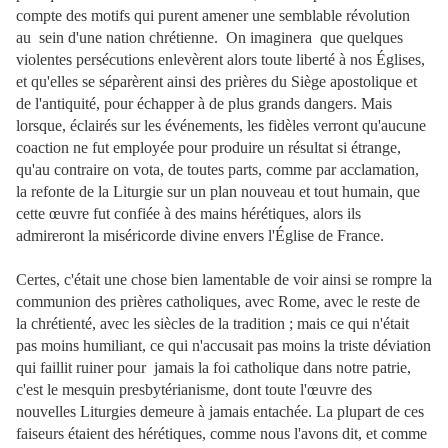
compte des motifs qui purent amener une semblable révolution
au sein d'une nation chrétienne. On imaginera que quelques
violentes persécutions enlevèrent alors toute liberté à nos Églises,
et qu'elles se séparèrent ainsi des prières du Siège apostolique et
de l'antiquité, pour échapper à de plus grands dangers. Mais
lorsque, éclairés sur les événements, les fidèles verront qu'aucune
coaction ne fut employée pour produire un résultat si étrange,
qu'au contraire on vota, de toutes parts, comme par acclamation,
la refonte de la Liturgie sur un plan nouveau et tout humain, que
cette œuvre fut confiée à des mains hérétiques, alors ils
admireront la miséricorde divine envers l'Église de France.
Certes, c'était une chose bien lamentable de voir ainsi se rompre la
communion des prières catholiques, avec Rome, avec le reste de
la chrétienté, avec les siècles de la tradition ; mais ce qui n'était
pas moins humiliant, ce qui n'accusait pas moins la triste déviation
qui faillit ruiner pour jamais la foi catholique dans notre patrie,
c'est le mesquin presbytérianisme, dont toute l'œuvre des
nouvelles Liturgies demeure à jamais entachée. La plupart de ces
faiseurs étaient des hérétiques, comme nous l'avons dit, et comme