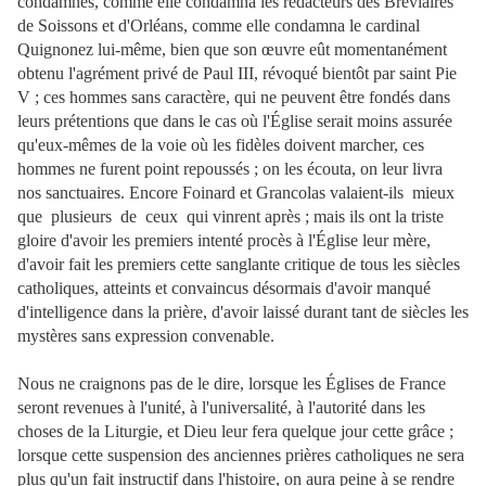
condamnés, comme elle condamna les rédacteurs des Bréviaires
de Soissons et d'Orléans, comme elle condamna le cardinal
Quignonez lui-même, bien que son œuvre eût momentanément
obtenu l'agrément privé de Paul III, révoqué bientôt par saint Pie
V ; ces hommes sans caractère, qui ne peuvent être fondés dans
leurs prétentions que dans le cas où l'Église serait moins assurée
qu'eux-mêmes de la voie où les fidèles doivent marcher, ces
hommes ne furent point repoussés ; on les écouta, on leur livra
nos sanctuaires. Encore Foinard et Grancolas valaient-ils mieux
que plusieurs de ceux qui vinrent après ; mais ils ont la triste
gloire d'avoir les premiers intenté procès à l'Église leur mère,
d'avoir fait les premiers cette sanglante critique de tous les siècles
catholiques, atteints et convaincus désormais d'avoir manqué
d'intelligence dans la prière, d'avoir laissé durant tant de siècles les
mystères sans expression convenable.
Nous ne craignons pas de le dire, lorsque les Églises de France
seront revenues à l'unité, à l'universalité, à l'autorité dans les
choses de la Liturgie, et Dieu leur fera quelque jour cette grâce ;
lorsque cette suspension des anciennes prières catholiques ne sera
plus qu'un fait instructif dans l'histoire, on aura peine à se rendre