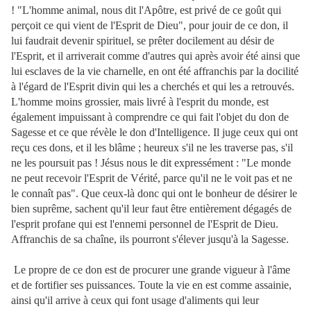
! "L'homme animal, nous dit l'Apôtre, est privé de ce goût qui
perçoit ce qui vient de l'Esprit de Dieu", pour jouir de ce don, il
lui faudrait devenir spirituel, se prêter docilement au désir de
l'Esprit, et il
arriverait comme d'autres qui après avoir été ainsi que
lui esclaves de la vie charnelle, en ont été affranchis par la docilité
à l'égard de l'Esprit divin qui les a cherchés et qui les a retrouvés.
L'homme moins grossier, mais livré à l'esprit du monde, est
également impuissant à comprendre ce qui fait l'objet du don de
Sagesse et ce que révèle le don d'Intelligence. Il juge ceux qui ont
reçu ces dons, et il les blâme ; heureux s'il ne les traverse pas, s'il
ne les poursuit pas ! Jésus nous le dit expressément : "Le monde
ne peut recevoir l'Esprit de Vérité, parce qu'il ne le voit pas et ne
le connaît pas".
Que ceux-là donc qui ont le bonheur de désirer le
bien suprême, sachent qu'il leur faut être entièrement dégagés de
l'esprit profane qui est l'ennemi personnel de l'Esprit de Dieu.
Affranchis de sa chaîne, ils pourront s'élever jusqu'à la Sagesse.
Le propre de ce don est de procurer une grande vigueur à l'âme
et de fortifier ses puissances. Toute la vie en est comme assainie,
ainsi qu'il arrive à ceux qui font usage d'aliments qui leur