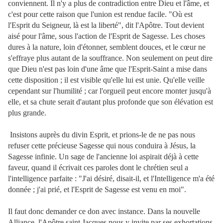
conviennent. Il n'y a plus de contradiction entre Dieu et l'âme, et
c'est pour cette raison que l'union est rendue facile. "Où est
l'Esprit du Seigneur, là est la liberté", dit l'Apôtre. Tout devient
aisé pour l'âme, sous l'action de l'Esprit de Sagesse. Les choses
dures à la nature, loin d'étonner, semblent douces, et le cœur ne
s'effraye plus autant de la souffrance. Non seulement on peut dire
que Dieu n'est pas loin d'une âme que l'Esprit-Saint a mise dans
cette disposition ; il est visible qu'elle lui est unie. Qu'elle veille
cependant sur l'humilité ; car l'orgueil peut encore
monter jusqu'à
elle, et sa chute serait d'autant plus profonde que son élévation est
plus grande.
Insistons auprès du divin Esprit, et prions-le de ne pas nous
refuser cette précieuse Sagesse qui nous conduira à Jésus, la
Sagesse infinie. Un sage de l'ancienne loi aspirait déjà à cette
faveur, quand il écrivait ces paroles dont le chrétien seul a
l'intelligence parfaite : "J'ai désiré, disait-il, et l'Intelligence m'a été
donnée ; j'ai prié, et l'Esprit de Sagesse est venu en moi".
Il faut donc demander ce don avec instance. Dans la nouvelle
Alliance, l'Apôtre saint Jacques nous y invite par ses exhortations