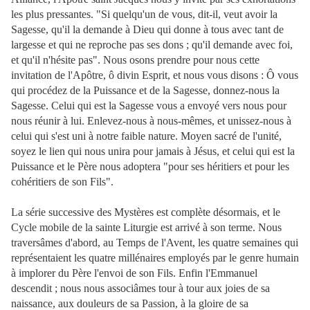
les plus pressantes. "Si quelqu'un de vous, dit-il, veut avoir la
Sagesse, qu'il la demande à Dieu qui donne à tous avec tant de
largesse et qui ne reproche pas ses dons ; qu'il demande avec foi,
et qu'il n'hésite pas". Nous osons prendre pour nous cette
invitation de l'Apôtre, ô divin Esprit, et nous vous disons : Ô vous
qui procédez de la Puissance et de la Sagesse, donnez-nous la
Sagesse. Celui qui est la Sagesse vous a envoyé vers nous pour
nous réunir à lui. Enlevez-nous à nous-mêmes, et unissez-nous à
celui qui s'est uni à notre faible nature. Moyen sacré de l'unité,
soyez le lien qui nous unira pour jamais à Jésus, et celui qui est la
Puissance et le Père nous adoptera "pour ses héritiers et pour les
cohéritiers de son Fils".
La série successive des Mystères est complète désormais, et le
Cycle mobile de la sainte Liturgie est arrivé à son terme. Nous
traversâmes d'abord, au Temps de l'Avent, les quatre semaines
qui
représentaient les quatre millénaires employés par le genre humain
à implorer du Père l'envoi de son Fils. Enfin l'Emmanuel
descendit ; nous nous associâmes tour à tour aux joies de sa
naissance, aux douleurs de sa Passion, à la gloire de sa