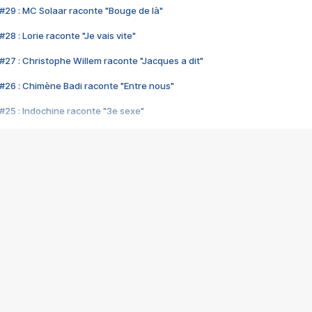
#29 : MC Solaar raconte "Bouge de là"
28 : Lorie raconte "Je vais vite"
#27 : Christophe Willem raconte "Jacques a dit"
#26 : Chimène Badi raconte "Entre nous"
#25 : Indochine raconte "3e sexe"
#24 : Zaho raconte "C'est chelou"
#23 : Patrick Bruel raconte "Au café des délices"
#22 : Kyo raconte "Le chemin"
#21 : Nolwenn Leroy raconte "Cassé"
#20 : Patrick Hernandez raconte "Born to be alive"
#19 : Lorie raconte "Près de moi"
#18 : Michael Jones raconte "A nos actes manqués" (avec Jean-Jacque
#17 : Khaled raconte "Aïcha"