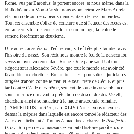
Rome, vus par Baronius, la portent encore, et nous-même, dans la
bibliothèque du Mont-Cassin, nous avons retrouvé Marc-Aurèle
et Commode sur deux beaux manuscrits en lettres lombardes.
Tout cet ensemble oblige de conclure que si l'auteur des Actes est
entraîné vers le troisième siècle par son préjugé, la réalité le
ramène forcément au deuxième.
Une autre considération l'eût retenu, s'il eût été plus familier avec
l'histoire du passé. Son récit nous montre le feu de la persécution
sévissant avec violence dans Rome. Or le pape saint Urbain
siégeait sous Alexandre Sévère, que tout le monde sait avoir été
favorable aux chrétiens. En outre, les poursuites judiciaires
dirigées d'abord contre le mari et le beau-frère de Cécile, et plus
tard contre Cécile elle-même, seraient de toute invraisemblance
sous un prince qui avait la prétention de descendre des Metelli,
cherchant ainsi à se rattacher à la haute aristocratie romaine.
(LAMPRIDIUS, In
Alex.,
cap. XLIV.) Nous avons relevé ci-
dessus la méprise dans laquelle est encore tombé le rédacteur des
Actes, en attribuant à Turcius Almachius la charge de
Praefectus
Urbi
. Son peu de connaissances en fait d'histoire paraît encore
lorsque, dans les interrogatoires qu'il transcrit, il nous montre