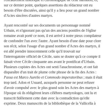
sur ce dernier point, quelques assertions du rédacteur ont eu
besoin d'être discutées, ainsi qu'il y a lieu pour un grand nombre
d'Actes sincères d'autres martyrs.
Ayant rencontré sur ses documents un personnage nommé
Urbain, et n'ignorant pas qu'un des anciens pontifes de l'église
romaine avait porté ce nom, il est arrivé à notre pieux compilateur
de confondre l'un avec l'autre. Ayant besoin d'une date pour clore
son récit, selon l'usage d'un grand nombre d'Actes des martyrs, il
est allé prendre innocemment celle qu'il trouvait sur
l'interrogatoire officiel de Cécile, sans se douter qu'à ce compte il
faisait vivre Cécile cinquante ans avant le pontificat d'Urbain.
Plusieurs copistes des Actes ont senti l'anachronisme, et ont fait
disparaître d'un trait de plume celte phrase de la fin des Actes :
Passa est Marco Aurelio et Commodo imperatoribus
; mais il était
trop tard. Adon et Usuard, auxquels personne ne peut refuser
d'avoir compulsé avec le plus grand soin les Actes des martyrs à
l'époque où ils rédigèrent leurs célèbres martyrologes, ont lu et
transcrit fidèlement cette date avec la contradiction qu'elle
exprime. Deux manuscrits de la
bibliothèque de la Vallicella à