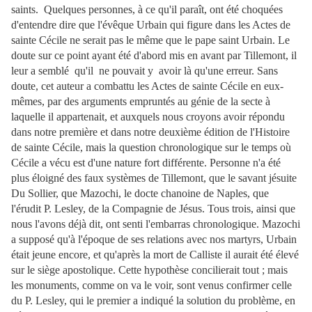
saints. Quelques personnes, à ce qu'il paraît, ont été choquées
d'entendre dire que l'évêque Urbain qui figure dans les Actes de
sainte Cécile ne serait pas le même que le pape saint Urbain. Le
doute sur ce point ayant été d'abord mis en avant par Tillemont, il
leur a semblé qu'il ne pouvait y avoir là qu'une erreur. Sans
doute, cet auteur a combattu les Actes de sainte Cécile en eux-
mêmes, par des
arguments empruntés au génie de la secte à
laquelle il appartenait, et auxquels nous croyons avoir répondu
dans notre première et dans notre deuxième édition de l'Histoire
de sainte Cécile, mais la question chronologique sur le temps où
Cécile a vécu est d'une nature fort différente. Personne n'a été
plus éloigné des faux systèmes de Tillemont, que le savant jésuite
Du Sollier, que Mazochi, le docte chanoine de Naples, que
l'érudit P. Lesley, de la Compagnie de Jésus. Tous trois, ainsi que
nous l'avons déjà dit, ont senti l'embarras chronologique. Mazochi
a supposé qu'à l'époque de ses relations avec nos martyrs, Urbain
était jeune encore, et qu'après la mort de Calliste il aurait été élevé
sur le siège apostolique. Cette hypothèse concilierait tout ; mais
les monuments, comme on va le voir, sont venus confirmer celle
du P. Lesley, qui le premier a indiqué la solution du problème, en