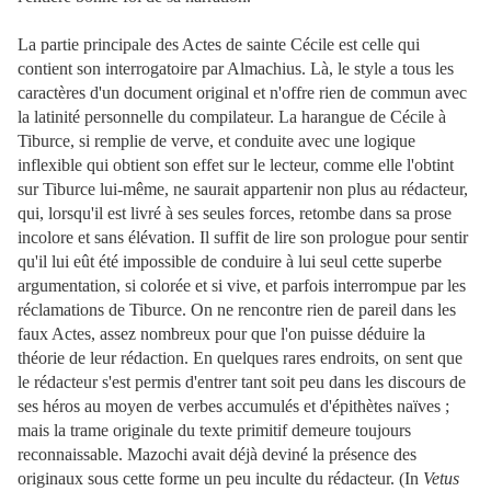
La partie principale des Actes de sainte Cécile est celle qui
contient son interrogatoire par Almachius. Là, le style a tous les
caractères d'un document original et n'offre rien de commun avec
la latinité personnelle du compilateur. La harangue de Cécile à
Tiburce, si remplie de verve, et conduite avec une logique
inflexible qui obtient son effet sur le lecteur, comme elle l'obtint
sur Tiburce lui-même, ne saurait appartenir non plus au rédacteur,
qui, lorsqu'il est livré à ses seules forces, retombe dans sa prose
incolore et sans élévation. Il suffit de lire son prologue pour sentir
qu'il lui eût été impossible de conduire à lui seul cette superbe
argumentation, si colorée et si vive, et parfois interrompue par les
réclamations de Tiburce. On ne rencontre rien de pareil dans les
faux Actes, assez nom
breux pour que l'on puisse déduire la
théorie de leur rédaction. En quelques rares endroits, on sent que
le rédacteur s'est permis d'entrer tant soit peu dans les discours de
ses héros au moyen de verbes accumulés et d'épithètes naïves ;
mais la trame originale du texte primitif demeure toujours
reconnaissable. Mazochi avait déjà deviné la présence des
originaux sous cette forme un peu inculte du rédacteur. (In
Vetus