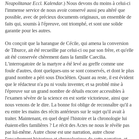
Neapolitanae Eccl. Kalendar
.) Nous devons du moins à celui-ci
l'immense service de nous avoir conservé aussi peu altéré que
possible, avec de précieux documents originaux, un ensemble de
faits qui, soumis à l'épreuve, ont triomphé, et sont une solide
garantie pour les autres.
On conçoit que la harangue de Cécile, qui amena la conversion
de Tiburce, ait été recueillie par celui-ci ou par son frère, et qu'elle
ait été conservée chèrement dans la famille Caecilia.
L'interrogatoire de la martyre a été levé au greffe comme une
foule d'autres, dont quelques-uns se sont conservés, et dont le plus
grand nombre a péri sous Dioclétien. Quant au reste, il est évident
que le rédacteur n'a pu ni voulu inventer, et sa probité mise à
l'épreuve sur un grand nombre de détails encore accessibles à
l'examen sévère de la science en est sortie victorieuse, ainsi que
nous venons de le dire. La bonne foi oblige de reconnaître qu'il a
eu entre les mains des récits antérieurs sur le sujet qu'il avait à
traiter.
Maintenant, en quel degré l'histoire et la chronologie lui
étaient-elles familières ? Le récit des Actes ne nous le révèle pas
par lui-même. Autre chose est une narration, autre chose
l'encadrement historique et chronologique de cette narration, et,