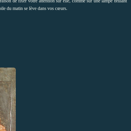
aison de fixer votre attention sur elle, comme sur une lampe brillant
étoile du matin se lève dans vos cœurs.