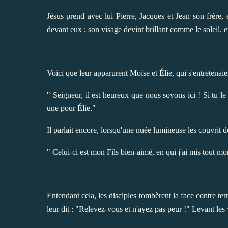
Jésus prend avec lui Pierre, Jacques et Jean son frère, 
devant eux ; son visage devint brillant comme le soleil, 
Voici que leur apparurent Moïse et Élie, qui s'entretenaient
" Seigneur, il est heureux que nous soyons ici ! Si tu le 
une pour Élie."
Il parlait encore, lorsqu'une nuée lumineuse les couvrit d
" Celui-ci est mon Fils bien-aimé, en qui j'ai mis tout mo
Entendant cela, les disciples tombèrent la face contre terr
leur dit : "Relevez-vous et n'ayez pas peur !" Levant les y