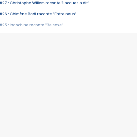
#27 : Christophe Willem raconte "Jacques a dit"
#26 : Chimène Badi raconte "Entre nous"
#25 : Indochine raconte "3e sexe"
#24 : Zaho raconte "C'est chelou"
#23 : Patrick Bruel raconte "Au café des délices"
#22 : Kyo raconte "Le chemin"
#21 : Nolwenn Leroy raconte "Cassé"
#20 : Patrick Hernandez raconte "Born to be alive"
#19 : Lorie raconte "Près de moi"
#18 : Michael Jones raconte "A nos actes manqués" (avec Jean-Jacque
#17 : Khaled raconte "Aïcha"
#16 : Corneille raconte "Parce qu'on vient de loin"
#15 : Indochine raconte "L'aventurier"