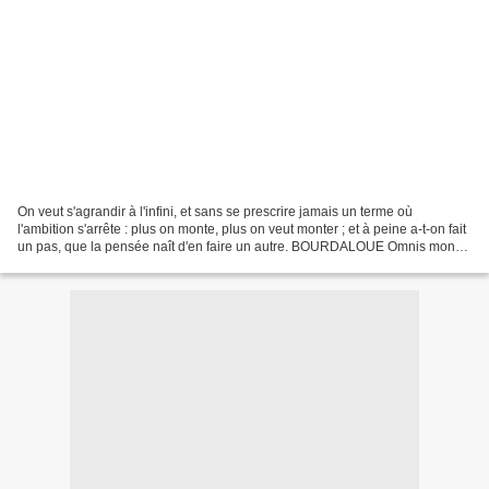
On veut s'agrandir à l'infini, et sans se prescrire jamais un terme où
l'ambition s'arrête : plus on monte, plus on veut monter ; et à peine a-t-on fait
un pas, que la pensée naît d'en faire un autre. BOURDALOUE Omnis mons
et collis humiliabitur. Toutes...