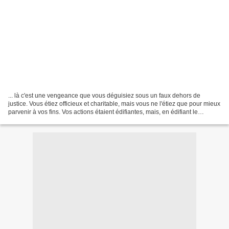
... là c'est une vengeance que vous déguisiez sous un faux dehors de
justice. Vous étiez officieux et charitable, mais vous ne l'étiez que pour mieux
parvenir à vos fins. Vos actions étaient édifiantes, mais, en édifiant le
prochain, vous vous cherchiez...