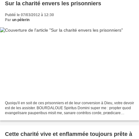
Sur la charité envers les prisonniers
Publié le 07/03/2012 à 12:30
Par
un pèlerin
Quoiqu'il en soit de ces prisonniers et de leur conversion à Dieu, votre devoir
est de les assister. BOURDALOUE Spiritus Domini super me : propter quod
evangelisare pauperibus misit me, sanare contritos corde, prœdicare
captivis remissionem. L'esprit...
Cette charité vive et enflammée toujours prête à