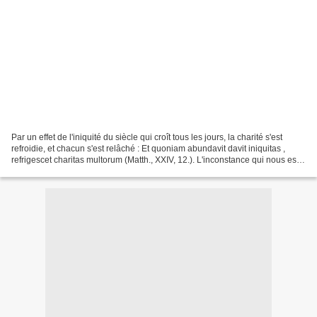
Par un effet de l'iniquité du siècle qui croît tous les jours, la charité s'est
refroidie, et chacun s'est relâché : Et quoniam abundavit davit iniquitas ,
refrigescet charitas multorum (Matth., XXIV, 12.). L'inconstance qui nous est
si naturelle et qui...