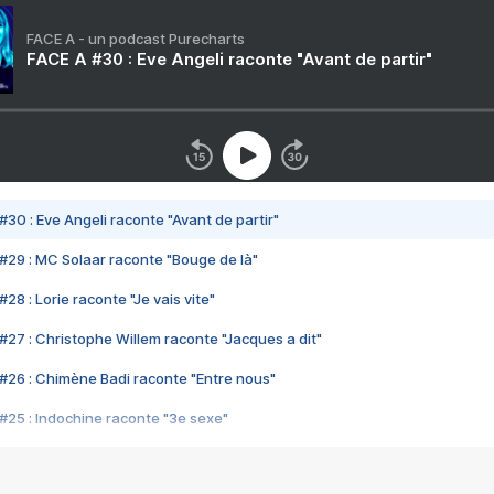
FACE A - un podcast Purecharts
FACE A #30 : Eve Angeli raconte "Avant de partir"
#30 : Eve Angeli raconte "Avant de partir"
#29 : MC Solaar raconte "Bouge de là"
28 : Lorie raconte "Je vais vite"
#27 : Christophe Willem raconte "Jacques a dit"
#26 : Chimène Badi raconte "Entre nous"
#25 : Indochine raconte "3e sexe"
#24 : Zaho raconte "C'est chelou"