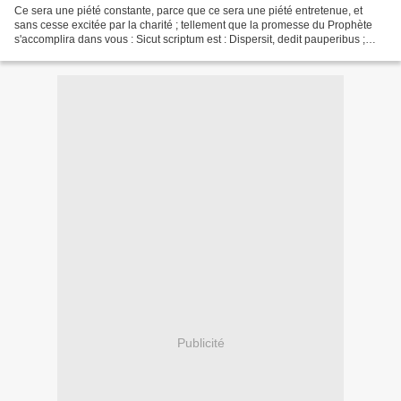
Ce sera une piété constante, parce que ce sera une piété entretenue, et
sans cesse excitée par la charité ; tellement que la promesse du Prophète
s'accomplira dans vous : Sicut scriptum est : Dispersit, dedit pauperibus ;
justitia ejus manet in sœculum...
Publicité