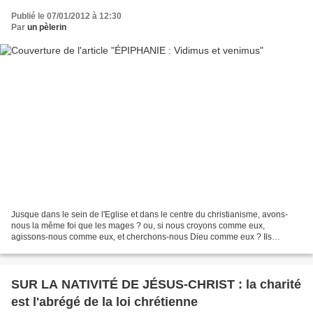
Publié le 07/01/2012 à 12:30
Par
un pèlerin
Jusque dans le sein de l'Eglise et dans le centre du christianisme, avons-
nous la même foi que les mages ? ou, si nous croyons comme eux,
agissons-nous comme eux, et cherchons-nous Dieu comme eux ? Ils
furent,ces saints mages, selon la pensée et l'expression...
SUR LA NATIVITÉ DE JÉSUS-CHRIST : la charité
est l'abrégé de la loi chrétienne