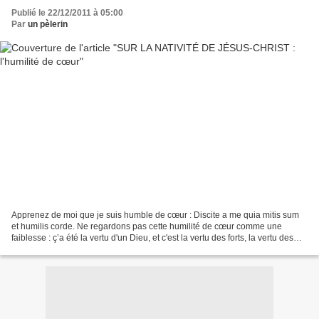
Publié le 22/12/2011 à 05:00
Par
un pèlerin
Apprenez de moi que je suis humble de cœur : Discite a me quia mitis sum
et humilis corde. Ne regardons pas cette humilité de cœur comme une
faiblesse : ç’a été la vertu d'un Dieu, et c'est la vertu des forts, la vertu des
sages, la vertu des âmes sensées,...