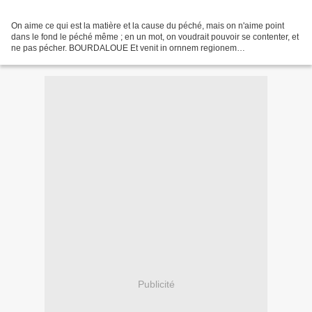
On aime ce qui est la matière et la cause du péché, mais on n'aime point
dans le fond le péché même ; en un mot, on voudrait pouvoir se contenter, et
ne pas pécher. BOURDALOUE Et venit in ornnem regionem
Jordanis,prœdicans baptismum pœnitentiœ, in remissionem...
Publicité