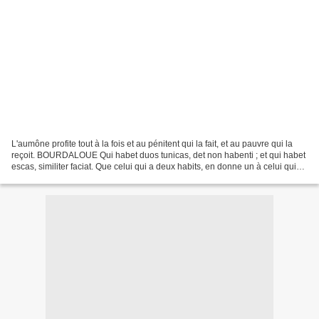
L'aumône profite tout à la fois et au pénitent qui la fait, et au pauvre qui la
reçoit. BOURDALOUE Qui habet duos tunicas, det non habenti ; et qui habet
escas, similiter faciat. Que celui qui a deux habits, en donne un à celui qui
n'en a point ; et que...