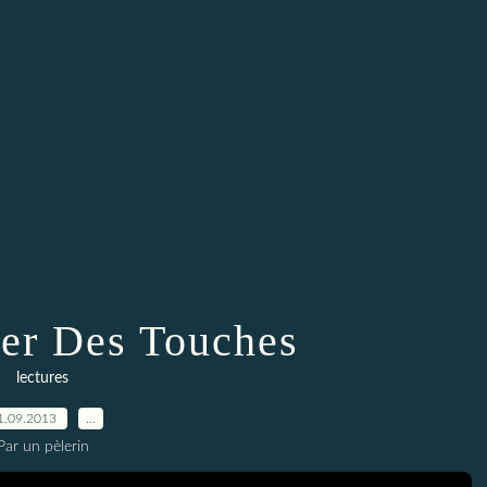
er Des Touches
lectures
1.09.2013
…
Par un pèlerin