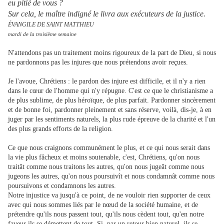
eu pitié de vous ?
Sur cela, le maître indigné le livra aux exécuteurs de la justice.
ÉVANGILE DE SAINT MATTHIEU
mardi de la troisième semaine
N'attendons pas un traitement moins rigoureux de la part de Dieu, si nous
ne pardonnons pas les injures que nous prétendons avoir reçues.
Je l'avoue, Chrétiens : le pardon des injure est difficile, et il n'y a rien
dans le cœur de l'homme qui n'y répugne. C'est ce que le christianisme a
de plus sublime, de plus héroïque, de plus parfait. Pardonner sincèrement
et de bonne foi, pardonner pleinement et sans réserve, voilà, dis-je, à en
juger par les sentiments naturels, la plus rude épreuve de la charité et l'un
des plus grands efforts de la religion.
Ce que nous craignons communément le plus, et ce qui nous serait dans
la vie plus fâcheux et moins soutenable, c'est, Chrétiens, qu'on nous
traitât comme nous traitons les autres, qu'on nous jugeât comme nous
jugeons les autres, qu'on nous poursuivît et nous condamnât comme nous
poursuivons et condamnons les autres.
Notre injustice va jusqu'à ce point, de ne vouloir rien supporter de ceux
avec qui nous sommes liés par le nœud de la société humaine, et de
prétendre qu'ils nous passent tout, qu'ils nous cèdent tout, qu'en notre
faveur ils se démettent de tout. Si, par un retour bien naturel, ils se