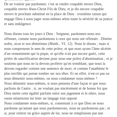
De ne vouloir pas pardonner, c'est se rendre coupable envers Dieu,
coupable envers Jésus-Christ Fils de Dieu, et je dis encore coupable
envers le prochain substitué en la place de Dieu : troisième raison qui
engage Dieu à nous juger nous-mêmes selon toute la sévérité de sa justice
et sans indulgence.
Nous disons tous les jours à Dieu : Seigneur, pardonnez-nous nos
offenses, comme nous pardonnons à ceux qui nous ont offensés :
Dimitte
nobis, sicut et nos dimittimus (Ma
tth., VI, 12). Nous le disons ; mais si
nous comprenons le sens de cette prière, et que nous ayons l'âme ulcérée
d'un ressentiment qui la pique, et qu'elle n'ait pas encore guéri, cette
prière de sanctification devient pour nous une prière d'abomination ; et je
soutiens que nous ne la devons proférer qu'en tremblant; que nous la
devons regarder comme une sentence de mort, et comme l'anathème le
plus terrible qui puisse tomber sur nos têtes. Et en effet, n'est-ce pas ou
nous démentir nous-mêmes, ou nous condamner nous-mêmes ?
Nous démentir nous-mêmes, si nous pensons d'une façon et que nous
parlions de l'autre ; si, ne voulant pas sincèrement et de bonne foi que
Dieu mette cette égalité parfaite entre son jugement et le nôtre, nous
osons néanmoins lui tenir un langage tout opposé.
Nous condamner nous-mêmes, si, consentant à ce que Dieu ne nous
pardonne qu'autant que nous pardonnerons, nous ne pardonnons pas ; et
si, pour rentrer en grâce auprès de lui, nous ne remplissons pas une