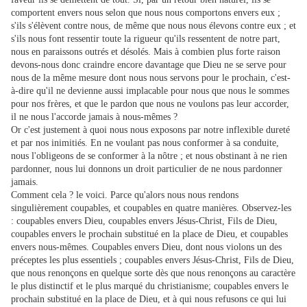
comportent envers nous selon que nous nous comportons envers eux ;
s'ils s'élèvent contre nous, de même que nous nous élevons contre eux ; et
s'ils nous font ressentir toute la rigueur qu'ils ressentent de notre part,
nous en paraissons outrés et désolés. Mais à combien plus forte raison
devons-nous donc craindre encore davantage que Dieu ne se serve pour
nous de la même mesure dont nous nous servons pour le prochain, c'est-
à-dire qu'il ne devienne aussi implacable pour nous que nous le sommes
pour nos frères, et que le pardon que nous ne voulons pas leur accorder,
il ne nous l'accorde jamais à nous-mêmes ?
Or c'est justement à quoi nous nous exposons par notre inflexible dureté
et par nos inimitiés. En ne voulant pas nous conformer à sa conduite,
nous l'obligeons de se conformer à la nôtre ; et nous obstinant à ne rien
pardonner, nous lui donnons un droit particulier de ne nous pardonner
jamais.
Comment cela ? le voici. Parce qu'alors nous nous rendons
singulièrement coupables, et coupables en quatre manières. Observez-les
: coupables envers Dieu, coupables envers Jésus-Christ, Fils de Dieu,
coupables envers le prochain substitué en la place de Dieu, et coupables
envers nous-mêmes. Coupables envers Dieu, dont nous violons un des
préceptes les plus essentiels ; coupables envers Jésus-Christ, Fils de Dieu,
que nous renonçons en quelque sorte dès que nous renonçons au caractère
le plus distinctif et le plus marqué du christianisme; coupables envers le
prochain substitué en la place de Dieu, et à qui nous refusons ce qui lui