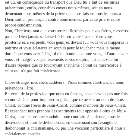
est dû, en conséquence du transport que Dieu lui a fait de ses justes
prétentions ; enfin, coupables envers nous-mêmes, soit en nous
démentant nous-mêmes de la prière que nous faisons tous les jours à
Dieu, soit en prononçant contre nous-mêmes, par cette prière, notre
propre condamnation.
Non, Chrétiens, tant que vous serez inflexibles pour vos frères, n'espérez
pas que Dieu jamais se laisse fléchir en votre faveur. Vous vous
prosternerez à ses pieds, vous gémirez devant lui, vous vous frapperez la
poitrine et vous éclaterez en soupirs pour le toucher : mais la même
dureté que vous avez à l'égard d'un homme comme vous, il l'aura envers
vous ; et malgré vos gémissements et vos soupirs, n'attendez de lui
d'autre réponse que ce foudroyant anathème : Point de miséricorde à
celui qui n'a pas fait miséricorde.
Chose étrange, mes chers auditeurs ! Nous sommes chrétiens, ou nous
prétendons l'être.
En vertu de la profession que nous en faisons, nous n'avons pas une fois
recours à Dieu pour implorer sa grâce, que ce ne soit au nom de Jésus-
Christ, comme frères de Jésus-Christ, comme membres de Jésus-Christ.
Et cependant nous prenons des sentiments tout opposés à ceux de Jésus-
Christ, nous tenons une conduite toute contraire à la sienne, nous le
désavouons et nous le déshonorons, en désavouant son Évangile et
déshonorant le christianisme, où par une vocation particulière il nous a
spécialement appelés.