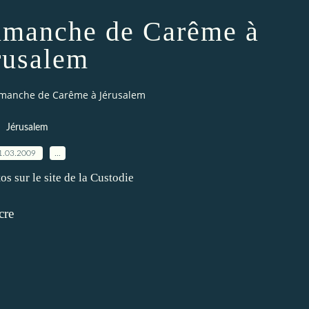
imanche de Carême à
rusalem
imanche de Carême à Jérusalem
Jérusalem
1.03.2009
…
tos
sur le site de la Custodie
cre