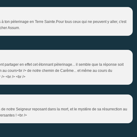
 à ton pèlerinage en Terre Sainte.Pour tous ceux qui ne peuvent y aller, c'est
i cher Assum.
 partager en effet cet étonnant pèlerinage... il semble que la réponse soit
m au cours<br /> de notre chemin de Carême... et même au cours du
/> <br /> <br />
 de notre Seigneur reposant dans la mort, et le mystère de sa résurrection au
ersantes ! <br />