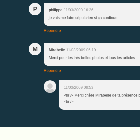
P
philippe
11/03/2009 16:26
je vais me faire sépulcrien si ça continue
Répondre
M
Mirabelle
11/03/2009 06:19
Merci pour tes très belles photos et tous tes articles .
Répondre
11/03/2009 08:53
<br /> Merci chère Mirabelle de ta présence b
<br />