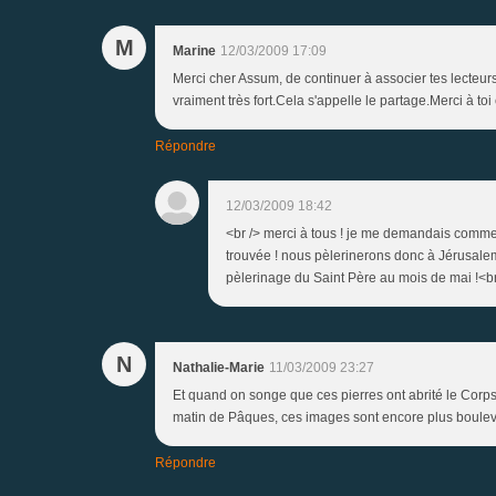
M
Marine
12/03/2009 17:09
Merci cher Assum, de continuer à associer tes lecteurs
vraiment très fort.Cela s'appelle le partage.Merci à to
Répondre
12/03/2009 18:42
<br /> merci à tous ! je me demandais comment
trouvée ! nous pèlerinerons donc à Jérusale
pèlerinage du Saint Père au mois de mai !<br 
N
Nathalie-Marie
11/03/2009 23:27
Et quand on songe que ces pierres ont abrité le Corps
matin de Pâques, ces images sont encore plus boulev
Répondre