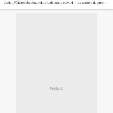
Juniet, Félicien Marceau relate le dialogue suivant : – La carriole du père
Bztornski ? dit le directeur de la...
Publicité