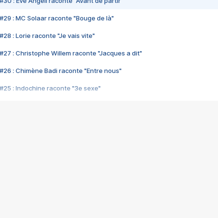
#30 : Eve Angeli raconte "Avant de partir"
#29 : MC Solaar raconte "Bouge de là"
28 : Lorie raconte "Je vais vite"
#27 : Christophe Willem raconte "Jacques a dit"
#26 : Chimène Badi raconte "Entre nous"
#25 : Indochine raconte "3e sexe"
#24 : Zaho raconte "C'est chelou"
#23 : Patrick Bruel raconte "Au café des délices"
#22 : Kyo raconte "Le chemin"
#21 : Nolwenn Leroy raconte "Cassé"
#20 : Patrick Hernandez raconte "Born to be alive"
#19 : Lorie raconte "Près de moi"
#18 : Michael Jones raconte "A nos actes manqués" (avec Jean-Jacque