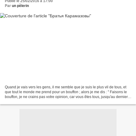
Publié le 25/02/2016 à 17:00
Par
un pèlerin
Quand je vais vers les gens, il me semble que je suis le plus vil de tous, et
que tout le monde me prend pour un bouffon ; alors je me dis : " Faisons le
bouffon, je ne crains pas votre opinion, car vous êtes tous, jusqu'au dernier,
plus vils que moi...