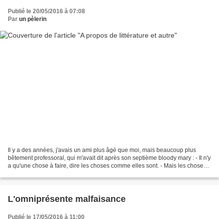
Publié le 20/05/2016 à 07:08
Par
un pèlerin
Il y a des années, j'avais un ami plus âgé que moi, mais beaucoup plus
bêtement professoral, qui m'avait dit après son septième bloody mary : - Il n'y
a qu'une chose à faire, dire les choses comme elles sont. - Mais les choses
ne sont jamais comme elles...
L'omniprésente malfaisance
Publié le 17/05/2016 à 11:00