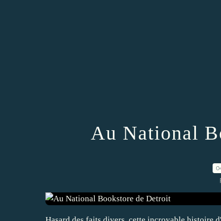
Au National B
0
Hasard des faits divers, cette incroyable histoire 