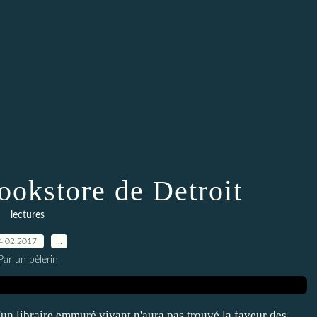
ookstore de Detroit
lectures
4.02.2017
…
Par un pèlerin
d'un libraire emmuré vivant n'aura pas trouvé la faveur des