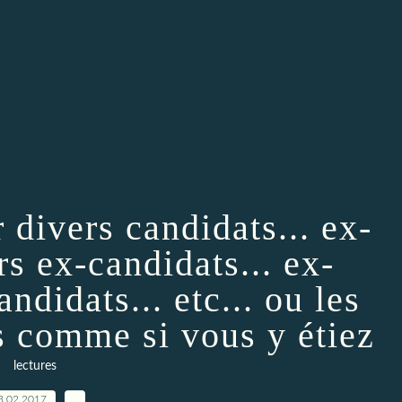
 divers candidats... ex-
rs ex-candidats... ex-
ndidats... etc... ou les
s comme si vous y étiez
lectures
3.02.2017
…