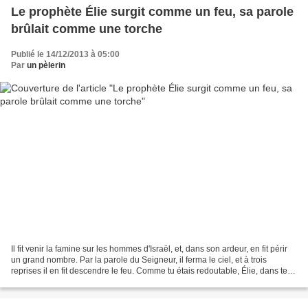
Le prophète Élie surgit comme un feu, sa parole
brûlait comme une torche
Publié le 14/12/2013 à 05:00
Par
un pèlerin
Il fit venir la famine sur les hommes d'Israël, et, dans son ardeur, en fit périr
un grand nombre. Par la parole du Seigneur, il ferma le ciel, et à trois
reprises il en fit descendre le feu. Comme tu étais redoutable, Élie, dans tes
prodiges ! Qui pourrait...