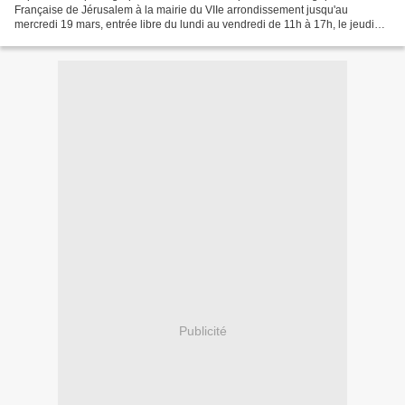
Française de Jérusalem à la mairie du VIIe arrondissement jusqu'au
mercredi 19 mars, entrée libre du lundi au vendredi de 11h à 17h, le jeudi
jusqu’à 18h, le samedi de 10h30 à 12h30 : h...
Publicité