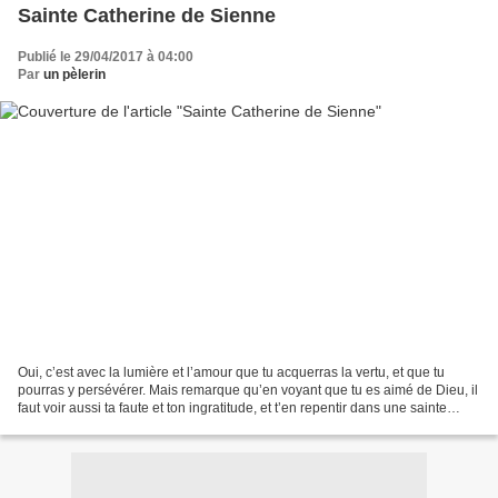
Sainte Catherine de Sienne
Publié le 29/04/2017 à 04:00
Par
un pèlerin
Oui, c’est avec la lumière et l’amour que tu acquerras la vertu, et que tu
pourras y persévérer. Mais remarque qu’en voyant que tu es aimé de Dieu, il
faut voir aussi ta faute et ton ingratitude, et t’en repentir dans une sainte
connaissance de toi-même,...