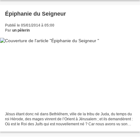
Épiphanie du Seigneur
Publié le 05/01/2014 à 05:00
Par
un pèlerin
Jésus étant donc né dans Bethléhem, ville de la tribu de Juda, du temps du
roi Hérode, des mages vinrent de l’Orient à Jérusalem ; et ils demandèrent :
Où est le Roi des Juifs qui est nouvellement né ? Car nous avons vu son
étoile en Orient, et nous sommes...