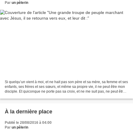
Par
un pèlerin
Si quelqu’un vient à moi, et ne hait pas son père et sa mère, sa femme et ses
enfants, ses frères et ses sœurs, et même sa propre vie, il ne peut être mon
disciple. Et quiconque ne porte pas sa croix, et ne me suit pas, ne peut être
mon disciple. Car...
À la dernière place
Publié le 28/08/2016 à 04:00
Par
un pèlerin