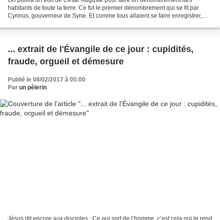
habitants de toute la terre. Ce fut le premier dénombrement qui se fit par
Cyrinus, gouverneur de Syrie. Et comme tous allaient se faire enregistrer,
chacun dans sa ville, Joseph partit...
... extrait de l'Évangile de ce jour : cupidités,
fraude, orgueil et démesure
Publié le 08/02/2017 à 05:00
Par
un pèlerin
Jésus dit encore aux disciples : Ce qui sort de l’homme, c’est cela qui le rend