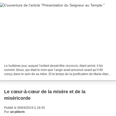
Le huitième jour, auquel l’enfant devait être circoncis, étant arrivé, il fut
nommé Jésus, qui était le nom que l’ange avait annoncé avant qu’il fût
conçu dans le sein de sa mère. Et le temps de la purification de Marie étant
accompli, selon la loi de...
Le cœur-à-cœur de la misère et de la
miséricorde
Publié le 08/04/2019 à 18:45
Par
un pèlerin