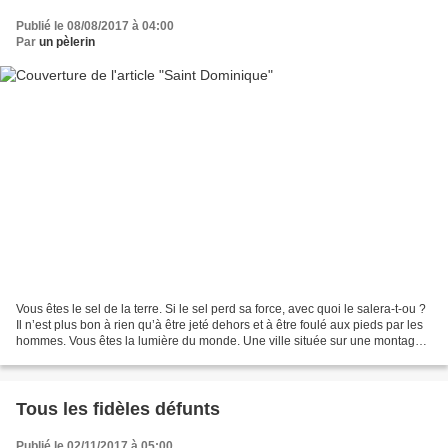
Publié le 08/08/2017 à 04:00
Par
un pèlerin
Vous êtes le sel de la terre. Si le sel perd sa force, avec quoi le salera-t-ou ?
Il n’est plus bon à rien qu’à être jeté dehors et à être foulé aux pieds par les
hommes. Vous êtes la lumière du monde. Une ville située sur une montagne
ne peut être cachée...
Tous les fidèles défunts
Publié le 02/11/2017 à 05:00