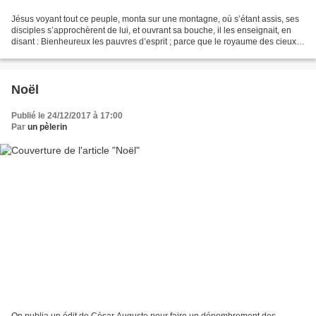
Jésus voyant tout ce peuple, monta sur une montagne, où s’étant assis, ses
disciples s’approchèrent de lui, et ouvrant sa bouche, il les enseignait, en
disant : Bienheureux les pauvres d’esprit ; parce que le royaume des cieux
est à eux. Nul ne peut servir...
Noël
Publié le 24/12/2017 à 17:00
Par
un pèlerin
On publia un édit de César Auguste pour faire un dénombrement des