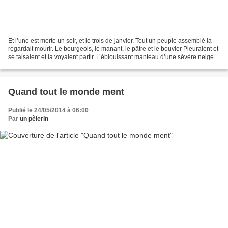
Et l’une est morte un soir, et le trois de janvier. Tout un peuple assemblé la
regardait mourir. Le bourgeois, le manant, le pâtre et le bouvier Pleuraient et
se taisaient et la voyaient partir. L’éblouissant manteau d’une sévère neige
Couvrait les beaux...
Quand tout le monde ment
Publié le 24/05/2014 à 06:00
Par
un pèlerin