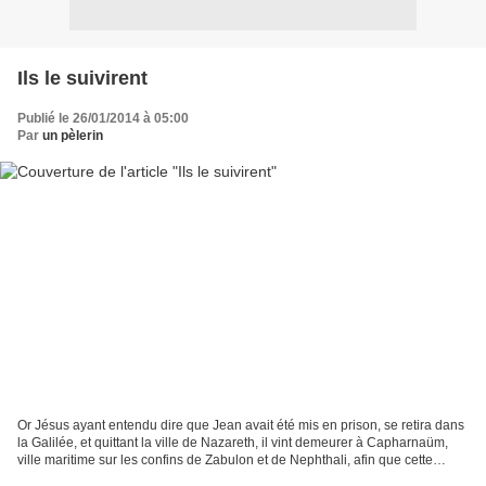
Ils le suivirent
Publié le 26/01/2014 à 05:00
Par
un pèlerin
Or Jésus ayant entendu dire que Jean avait été mis en prison, se retira dans
la Galilée, et quittant la ville de Nazareth, il vint demeurer à Capharnaüm,
ville maritime sur les confins de Zabulon et de Nephthali, afin que cette
parole du prophète Isaïe...