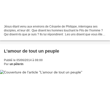
Jésus étant venu aux environs de Césarée de Philippe, interrogea ses
disciples, et leur dit : Que disent les hommes touchant le Fils de l’homme ?
Qui disent-ils que je suis ? Ils lui répondirent : Les uns disent que vous êtes
Jean-Baptiste, les autres...
L’amour de tout un peuple
Publié le 05/06/2014 à 08:00
Par
un pèlerin