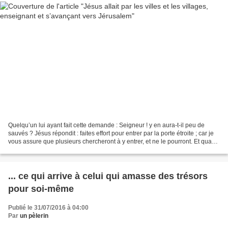
Quelqu’un lui ayant fait cette demande : Seigneur ! y en aura-t-il peu de
sauvés ? Jésus répondit : faites effort pour entrer par la porte étroite ; car je
vous assure que plusieurs chercheront à y entrer, et ne le pourront. Et quand
le père de famille...
... ce qui arrive à celui qui amasse des trésors
pour soi-même
Publié le 31/07/2016 à 04:00
Par
un pèlerin