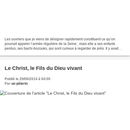
Les ouvriers que je viens de désigner rapidement constituent ce qu’on
pourrait appeler l’armée régulière de la Seine ; mais elle a ses enfants
perdus, ses bachi-bozouks, qui sont curieux à regarder de près. Il y avait
autrefois à Paris des ravageurs qui...
Le Christ, le Fils du Dieu vivant
Publié le 29/06/2014 à 04:00
Par
un pèlerin