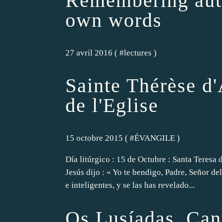
Remembering auth
own words
27 avril 2016 ( #
lectures
)
Sainte Thérèse d'
de l'Eglise
15 octobre 2015 ( #
ÉVANGILE
)
Día litúrgico : 15 de Octubre : Santa Teresa 
Jesús dijo : « Yo te bendigo, Padre, Señor del
e inteligentes, y se las has revelado...
Os Lusíadas, Can