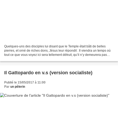
Quelques-uns des disciples lui disant que le Temple était bâti de belles
pierres, et orné de riches dons, Jésus leur répondit : Il viendra un temps où
tout ce que vous voyez ici sera tellement détruit, qu’il n’y demeurera pas
pierre sur pierre. Alors...
Il Gattopardo en v.s (version socialiste)
Publié le 15/05/2017 à 11:00
Par
un pèlerin