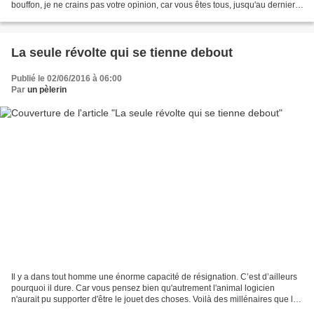
bouffon, je ne crains pas votre opinion, car vous êtes tous, jusqu'au dernier,
plus vils que moi...
La seule révolte qui se tienne debout
Publié le 02/06/2016 à 06:00
Par
un pèlerin
Il y a dans tout homme une énorme capacité de résignation. C’est d’ailleurs
pourquoi il dure. Car vous pensez bien qu'autrement l'animal logicien
n'aurait pu supporter d'être le jouet des choses. Voilà des millénaires que le
dernier d'entre eux se serait...