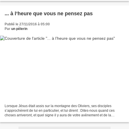
... à l’heure que vous ne pensez pas
Publié le 27/11/2016 à 05:00
Par
un pèlerin
Lorsque Jésus était assis sur la montagne des Oliviers, ses disciples
s’approchèrent de lui en particulier, et lui dirent : Dites-nous quand ces
choses arriveront, et quel signe il y aura de votre avènement et de la
consommation du siècle. Il arrivera...