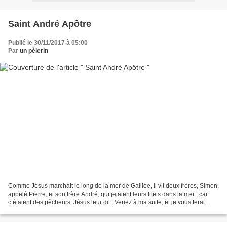
Saint André Apôtre
Publié le 30/11/2017 à 05:00
Par
un pèlerin
Comme Jésus marchait le long de la mer de Galilée, il vit deux frères, Simon,
appelé Pierre, et son frère André, qui jetaient leurs filets dans la mer ; car
c’étaient des pêcheurs. Jésus leur dit : Venez à ma suite, et je vous ferai
pêcheurs d’hommes....