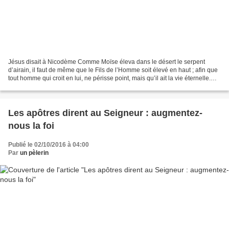
Jésus disait à Nicodème Comme Moïse éleva dans le désert le serpent
d’airain, il faut de même que le Fils de l’Homme soit élevé en haut ; afin que
tout homme qui croit en lui, ne périsse point, mais qu’il ait la vie éternelle.
Car Dieu a tellement aimé...
Les apôtres dirent au Seigneur : augmentez-
nous la foi
Publié le 02/10/2016 à 04:00
Par
un pèlerin