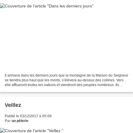
Il arrivera dans les derniers jours que la montagne de la Maison du Seigneur
se tiendra plus haut que les monts, s’élèvera au-dessus des collines. Vers
elle afflueront toutes les nations et viendront des peuples nombreux. Ils
diront : Venez ! montons...
Veillez
Publié le 03/12/2017 à 05:00
Par
un pèlerin