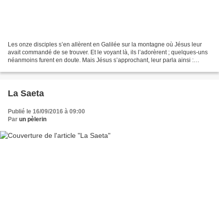
Les onze disciples s’en allèrent en Galilée sur la montagne où Jésus leur
avait commandé de se trouver. Et le voyant là, ils l’adorèrent ; quelques-uns
néanmoins furent en doute. Mais Jésus s’approchant, leur parla ainsi :
Toute-puissance m’a été donnée...
La Saeta
Publié le 16/09/2016 à 09:00
Par
un pèlerin