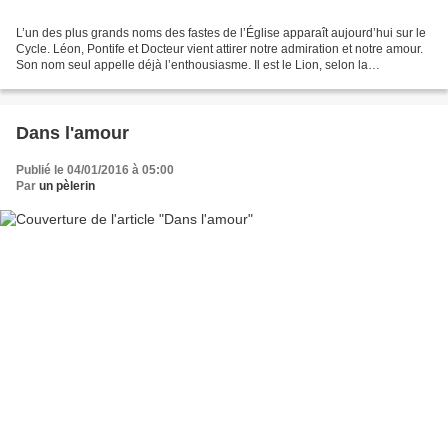
L’un des plus grands noms des fastes de l’Église apparaît aujourd’hui sur le
Cycle. Léon, Pontife et Docteur vient attirer notre admiration et notre amour.
Son nom seul appelle déjà l’enthousiasme. Il est le Lion, selon la
signification de son nom, le...
Dans l'amour
Publié le 04/01/2016 à 05:00
Par
un pèlerin