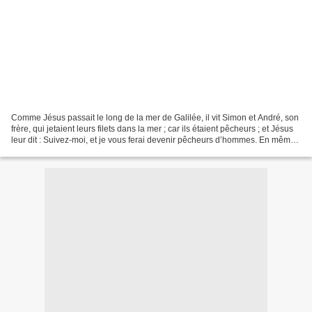
Comme Jésus passait le long de la mer de Galilée, il vit Simon et André, son
frère, qui jetaient leurs filets dans la mer ; car ils étaient pêcheurs ; et Jésus
leur dit : Suivez-moi, et je vous ferai devenir pêcheurs d’hommes. En même
temps ils quittèrent...