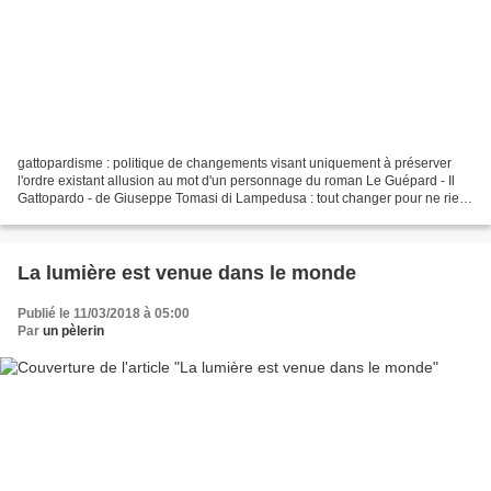
gattopardisme : politique de changements visant uniquement à préserver
l'ordre existant allusion au mot d'un personnage du roman Le Guépard - Il
Gattopardo - de Giuseppe Tomasi di Lampedusa : tout changer pour ne rien
changer https://www.memrise.com/...
La lumière est venue dans le monde
Publié le 11/03/2018 à 05:00
Par
un pèlerin