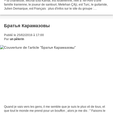
> la chanteuse, Michal Elia Kamal, est Israélienne, née à Tel-Aviv d'une
famille Iranienne, le joueur de santouri, Metehan Çifçi, est Turc, le guitariste,
Julien Demarque, est Français : plus d'infos sur le site du groupe :
http://www.lightinbabylon.com/...
Братья Карамазовы
Publié le 25/02/2016 à 17:00
Par
un pèlerin
Quand je vais vers les gens, il me semble que je suis le plus vil de tous, et
que tout le monde me prend pour un bouffon ; alors je me dis : " Faisons le