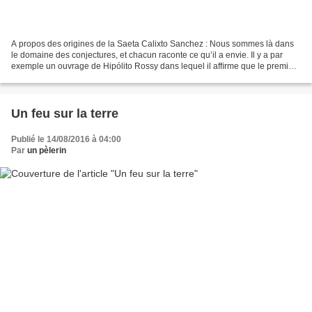
A propos des origines de la Saeta Calixto Sanchez : Nous sommes là dans
le domaine des conjectures, et chacun raconte ce qu’il a envie. Il y a par
exemple un ouvrage de Hipólito Rossy dans lequel il afﬁrme que le premier
à avoir chanté une saeta por siguiriyas...
Un feu sur la terre
Publié le 14/08/2016 à 04:00
Par
un pèlerin