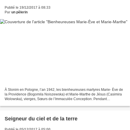
Publié le 19/12/2017 à 08:33
Par
un pèlerin
À Slonim en Pologne, l’an 1942, les bienheureuses martyres Marie- Ève de
la Providence (Bogomila Noiszewska) et Marie-Marthe de Jésus (Casimira
Wolowska), vierges, Sœurs de l’Immaculée Conception. Pendant
l’occupation nazie de la Pologne, elles furent...
Seigneur du ciel et de la terre
Publié le 05/12/2017 à 05:00