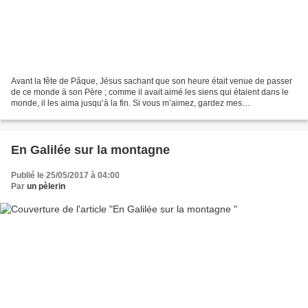
Avant la fête de Pâque, Jésus sachant que son heure était venue de passer
de ce monde à son Père ; comme il avait aimé les siens qui étaient dans le
monde, il les aima jusqu’à la fin. Si vous m’aimez, gardez mes
commandements ; et je prierai mon Père,...
En Galilée sur la montagne
Publié le 25/05/2017 à 04:00
Par
un pèlerin