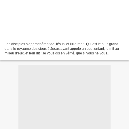
Les disciples s’approchèrent de Jésus, et lui dirent : Qui est le plus grand
dans le royaume des cieux ? Jésus ayant appelé un petit enfant, le mit au
milieu d’eux, et leur dit : Je vous dis en vérité, que si vous ne vous
convertissez, et si vous ne devenez...