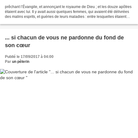
prêchant l’Évangile, et annonçant le royaume de Dieu ; et les douze apôtres
étaient avec lui. Il y avait aussi quelques femmes, qui avaient été délivrées
des malins esprits, et guéries de leurs maladies : entre lesquelles étaient
Marie, surnommée Magdeleine,...
... si chacun de vous ne pardonne du fond de
son cœur
Publié le 17/09/2017 à 04:00
Par
un pèlerin