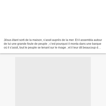
Jésus étant sorti de la maison, s’assit auprès de la mer. Et il assembla autour
de lui une grande foule de peuple ; c’est pourquoi il monta dans une barque
où il s’assit, tout le peuple se tenant sur le rivage ; et il leur dit beaucoup de
choses en paraboles,...