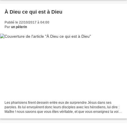
À Dieu ce qui est à Dieu
Publié le 22/10/2017 à 04:00
Par
un pèlerin
Les pharisiens firent dessein entre eux de surprendre Jésus dans ses
paroles. Ils lui envoyèrent donc leurs disciples avec les hérodiens, lui dire :
Maître ! nous savons que vous êtes véritable, et que vous enseignez la voie
de Dieu dans la vérité, sans...