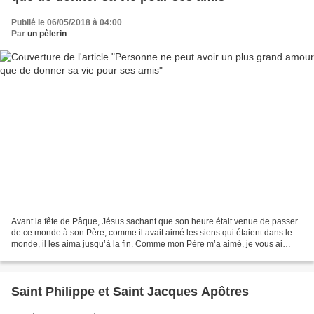
Publié le 06/05/2018 à 04:00
Par
un pèlerin
Avant la fête de Pâque, Jésus sachant que son heure était venue de passer
de ce monde à son Père, comme il avait aimé les siens qui étaient dans le
monde, il les aima jusqu’à la fin. Comme mon Père m’a aimé, je vous ai
aussi aimés. Demeurez dans mon amour....
Saint Philippe et Saint Jacques Apôtres