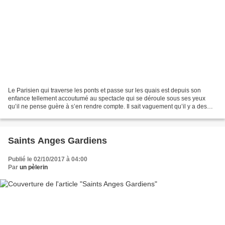
Le Parisien qui traverse les ponts et passe sur les quais est depuis son
enfance tellement accoutumé au spectacle qui se déroule sous ses yeux
qu’il ne pense guère à s’en rendre compte. Il sait vaguement qu’il y a des
navires au port Saint-Nicolas, que...
Saints Anges Gardiens
Publié le 02/10/2017 à 04:00
Par
un pèlerin