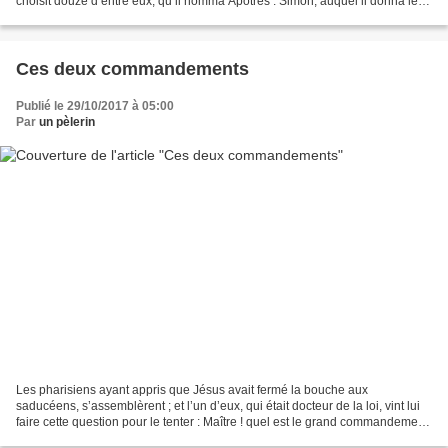
choisit douze d’entre eux, qu’il nomma Apôtres : Simon, auquel il donna le
nom de Pierre et André,...
Ces deux commandements
Publié le 29/10/2017 à 05:00
Par
un pèlerin
Les pharisiens ayant appris que Jésus avait fermé la bouche aux
saducéens, s’assemblèrent ; et l’un d’eux, qui était docteur de la loi, vint lui
faire cette question pour le tenter : Maître ! quel est le grand commandement
de la loi ? Jésus lui répondit...