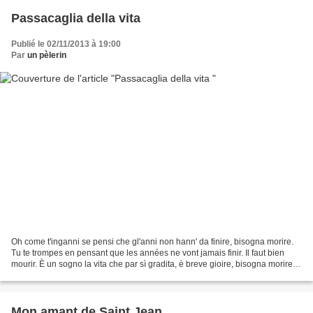
Passacaglia della vita
Publié le 02/11/2013 à 19:00
Par
un pèlerin
Oh come t'inganni se pensi che gl'anni non hann' da finire, bisogna morire.
Tu te trompes en pensant que les années ne vont jamais finir. Il faut bien
mourir. È un sogno la vita che par sì gradita, è breve gioire, bisogna morire.
Non val medicina, non...
Mon amant de Saint Jean