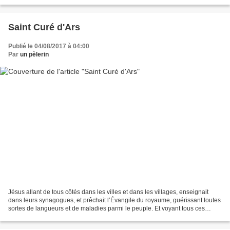
version originale, elle n'en est que plus savoureuse,...
Saint Curé d'Ars
Publié le 04/08/2017 à 04:00
Par
un pèlerin
Jésus allant de tous côtés dans les villes et dans les villages, enseignait
dans leurs synagogues, et prêchait l’Évangile du royaume, guérissant toutes
sortes de langueurs et de maladies parmi le peuple. Et voyant tous ces
peuples, il en eut compassion...