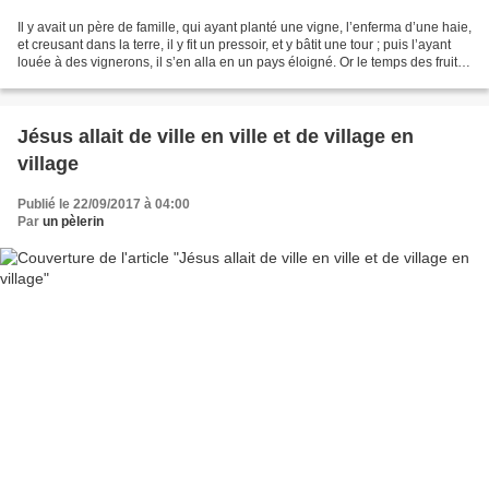
Il y avait un père de famille, qui ayant planté une vigne, l’enferma d’une haie,
et creusant dans la terre, il y fit un pressoir, et y bâtit une tour ; puis l’ayant
louée à des vignerons, il s’en alla en un pays éloigné. Or le temps des fruits
étant proche,...
Jésus allait de ville en ville et de village en
village
Publié le 22/09/2017 à 04:00
Par
un pèlerin