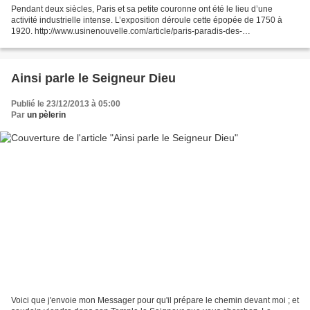
Pendant deux siècles, Paris et sa petite couronne ont été le lieu d’une
activité industrielle intense. L’exposition déroule cette épopée de 1750 à
1920. http://www.usinenouvelle.com/article/paris-paradis-des-
industriels.N226094 > jusqu'au mardi 7 janvier...
Ainsi parle le Seigneur Dieu
Publié le 23/12/2013 à 05:00
Par
un pèlerin
Voici que j'envoie mon Messager pour qu'il prépare le chemin devant moi ; et