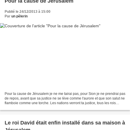
Pour la cause de Jérusalem
Publié le 24/12/2013 à 15:00
Par
un pèlerin
Pour la cause de Jérusalem je ne me tairai pas, pour Sion je ne prendrai pas
de repos, avant que sa justice ne se lève comme l'aurore et que son salut ne
flamboie comme une torche. Les nations verront ta justice, tous les rois
verront ta gloire. On t'appellera...
Le roi David était enfin installé dans sa maison à