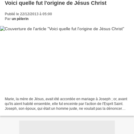
Voici quelle fut l'origine de Jésus Christ
Publié le 22/12/2013 à 05:00
Par
un pèlerin
Marie, la mère de Jésus, avait été accordée en mariage à Joseph ; or, avant
qu'ils aient habité ensemble, elle fut enceinte par l'action de l'Esprit Saint.
Joseph, son époux, qui était un homme juste, ne voulait pas la dénoncer
publiquement ; il décida...