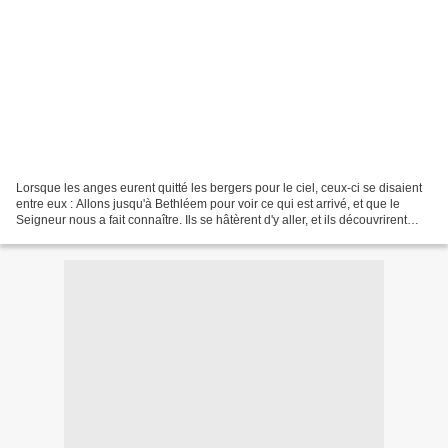
Lorsque les anges eurent quitté les bergers pour le ciel, ceux-ci se disaient
entre eux : Allons jusqu'à Bethléem pour voir ce qui est arrivé, et que le
Seigneur nous a fait connaître. Ils se hâtèrent d'y aller, et ils découvrirent
Marie et Joseph, avec...