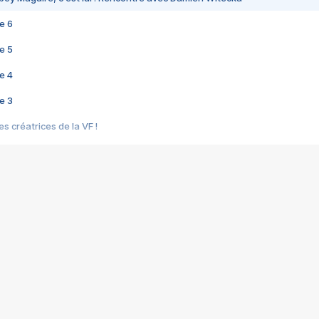
e 6
e 5
e 4
e 3
s créatrices de la VF !
e 2
e 1
e Mektoub My Love arrive enfin ! Rencontre avec Shaïn Boumedine et Sal
i : après Toni en famille
elle réalise le bouleversant Dites lui que je l'aime
ais ! Rencontre autour de Vie privée de Rebecca Zlotowski
 de Marguerite, Grave... Rencontre avec Ella Rumpf