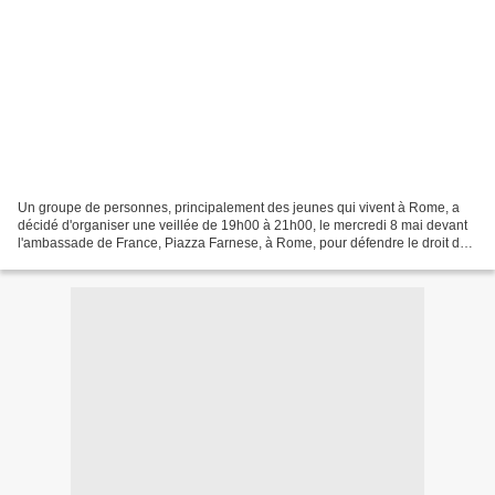
Un groupe de personnes, principalement des jeunes qui vivent à Rome, a
décidé d'organiser une veillée de 19h00 à 21h00, le mercredi 8 mai devant
l'ambassade de France, Piazza Farnese, à Rome, pour défendre le droit des
enfants à grandir avec un père et...