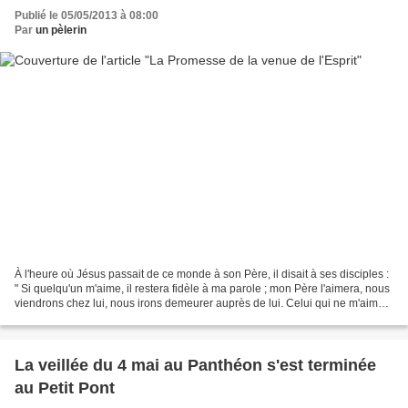
Publié le 05/05/2013 à 08:00
Par
un pèlerin
À l'heure où Jésus passait de ce monde à son Père, il disait à ses disciples :
" Si quelqu'un m'aime, il restera fidèle à ma parole ; mon Père l'aimera, nous
viendrons chez lui, nous irons demeurer auprès de lui. Celui qui ne m'aime
pas ne restera pas...
La veillée du 4 mai au Panthéon s'est terminée
au Petit Pont