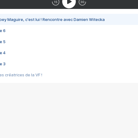
bey Maguire, c'est lui ! Rencontre avec Damien Witecka
e 6
e 5
e 4
e 3
s créatrices de la VF !
e 2
e 1
e Mektoub My Love arrive enfin ! Rencontre avec Shaïn Boumedine et Sal
i : après Toni en famille
elle réalise le bouleversant Dites lui que je l'aime