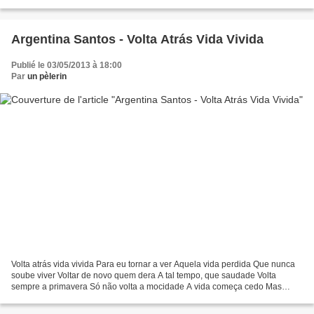
à lui. Mais vous n'appartenez...
Argentina Santos - Volta Atrás Vida Vivida
Publié le 03/05/2013 à 18:00
Par
un pèlerin
Volta atrás vida vivida Para eu tornar a ver Aquela vida perdida Que nunca
soube viver Voltar de novo quem dera A tal tempo, que saudade Volta
sempre a primavera Só não volta a mocidade A vida começa cedo Mas
assim que ela começa Começamos por ter medo...