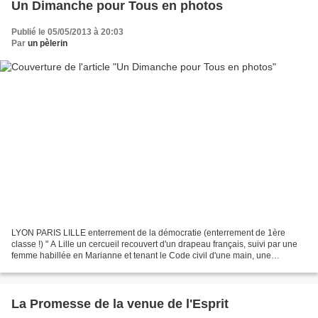
Un Dimanche pour Tous en photos
Publié le 05/05/2013 à 20:03
Par
un pèlerin
LYON PARIS LILLE enterrement de la démocratie (enterrement de 1ère
classe !) " A Lille un cercueil recouvert d'un drapeau français, suivi par une
femme habillée en Marianne et tenant le Code civil d'une main, une
couronne mortuaire dans l'autre, a été...
La Promesse de la venue de l'Esprit