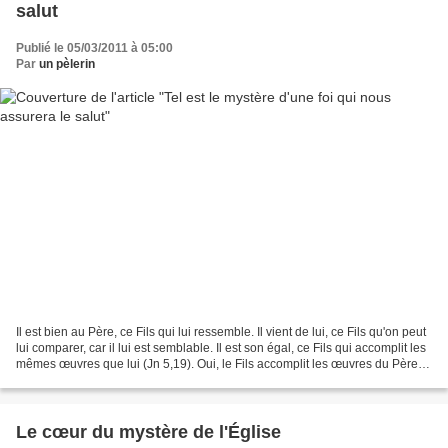
salut
Publié le 05/03/2011 à 05:00
Par
un pèlerin
Il est bien au Père, ce Fils qui lui ressemble. Il vient de lui, ce Fils qu'on peut
lui comparer, car il lui est semblable. Il est son égal, ce Fils qui accomplit les
mêmes œuvres que lui (Jn 5,19). Oui, le Fils accomplit les œuvres du Père ;
c'est pourquoi...
Le cœur du mystère de l'Église