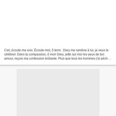
Ciel, écoute ma voix. Écoute-moi, ô terre : Dieu me ramène à lui, je veux le
célébrer. Dans ta compassion, ô mon Dieu, jette sur moi les yeux de ton
amour, reçois ma confession brûlante. Plus que tous les hommes j'ai péché.
J'ai péché contre toi seul,...