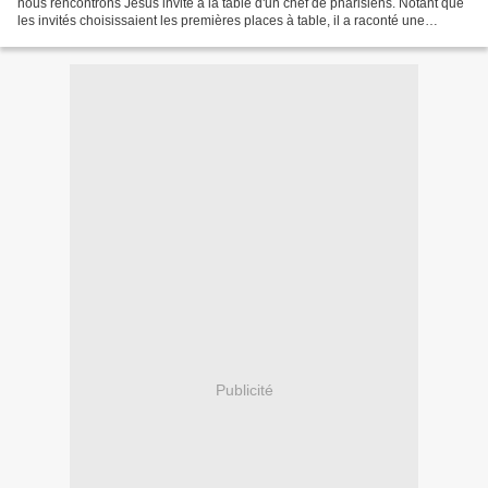
nous rencontrons Jésus invité à la table d'un chef de pharisiens. Notant que
les invités choisissaient les premières places à table, il a raconté une
parabole, située lors d'une...
Publicité