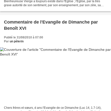
Bienheureuse Vierge a toujours existé dans l'Eglise ; l'Eglise, par la très
grave autorité de son sentiment, par son enseignement, par son zèle, sa
science et son admirable sagesse, l'a...
Commentaire de l'Evangile de Dimanche par
Benoît XVI
Publié le 31/08/2010 à 07:00
Par
un pèlerin
Chers frères et sœurs, d ans l'Evangile de ce Dimanche (Luc 14, 1.7-14),