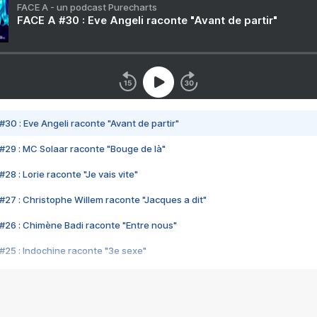
FACE A - un podcast Purecharts
FACE A #30 : Eve Angeli raconte "Avant de partir"
#30 : Eve Angeli raconte "Avant de partir"
#29 : MC Solaar raconte "Bouge de là"
28 : Lorie raconte "Je vais vite"
#27 : Christophe Willem raconte "Jacques a dit"
#26 : Chimène Badi raconte "Entre nous"
#25 : Indochine raconte "3e sexe"
#24 : Zaho raconte "C'est chelou"
#23 : Patrick Bruel raconte "Au café des délices"