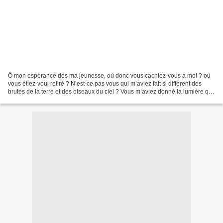
Ô mon espérance dès ma jeunesse, où donc vous cachiez-vous à moi ? où
vous étiez-voui retiré ? N’est-ce pas vous qui m’aviez fait si différent des
brutes de la terre et des oiseaux du ciel ? Vous m’aviez donné la lumière qui
leur manque, et je marchais...