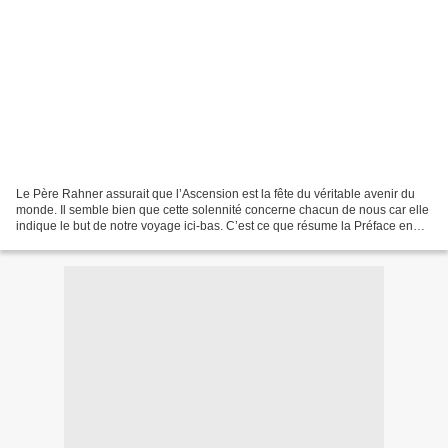
Le Père Rahner assurait que l’Ascension est la fête du véritable avenir du
monde. Il semble bien que cette solennité concerne chacun de nous car elle
indique le but de notre voyage ici-bas. C’est ce que résume la Préface en
disant du Christ : "Il ne s’évade...