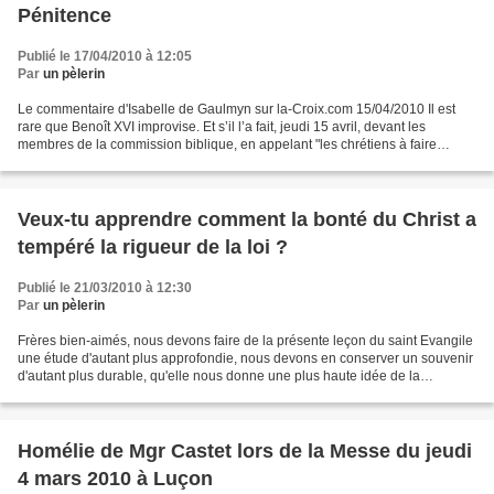
Pénitence
Publié le 17/04/2010 à 12:05
Par
un pèlerin
Le commentaire d'Isabelle de Gaulmyn sur la-Croix.com 15/04/2010 Il est
rare que Benoît XVI improvise. Et s’il l’a fait, jeudi 15 avril, devant les
membres de la commission biblique, en appelant "les chrétiens à faire
pénitence", ce n’est évidemment pas...
Veux-tu apprendre comment la bonté du Christ a
tempéré la rigueur de la loi ?
Publié le 21/03/2010 à 12:30
Par
un pèlerin
Frères bien-aimés, nous devons faire de la présente leçon du saint Evangile
une étude d'autant plus approfondie, nous devons en conserver un souvenir
d'autant plus durable, qu'elle nous donne une plus haute idée de la
miséricordieuse bonté de notre Créateur....
Homélie de Mgr Castet lors de la Messe du jeudi
4 mars 2010 à Luçon