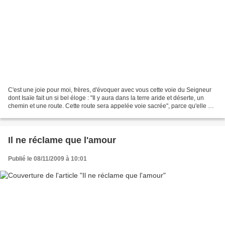
C'est une joie pour moi, frères, d'évoquer avec vous cette voie du Seigneur
dont Isaïe fait un si bel éloge : "Il y aura dans la terre aride et déserte, un
chemin et une route. Cette route sera appelée voie sacrée", parce qu'elle est
la sanctification...
Il ne réclame que l'amour
Publié le 08/11/2009 à 10:01