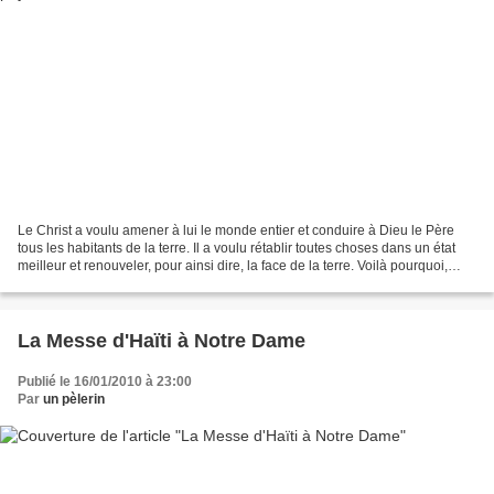
Le Christ a voulu amener à lui le monde entier et conduire à Dieu le Père
tous les habitants de la terre. Il a voulu rétablir toutes choses dans un état
meilleur et renouveler, pour ainsi dire, la face de la terre. Voilà pourquoi,
bien qu'il soit le Seigneur...
La Messe d'Haïti à Notre Dame
Publié le 16/01/2010 à 23:00
Par
un pèlerin