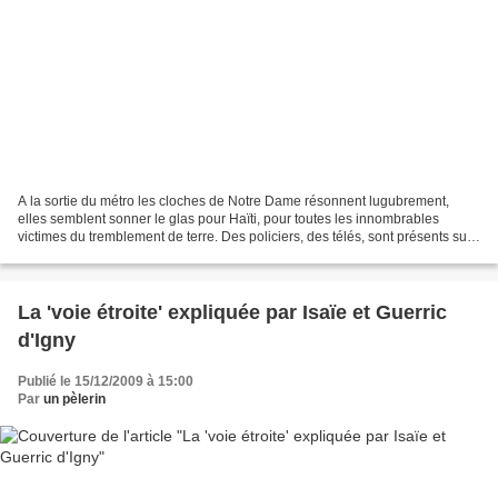
A la sortie du métro les cloches de Notre Dame résonnent lugubrement,
elles semblent sonner le glas pour Haïti, pour toutes les innombrables
victimes du tremblement de terre. Des policiers, des télés, sont présents sur
le parvis où l'on piétine pour entrer...
La 'voie étroite' expliquée par Isaïe et Guerric
d'Igny
Publié le 15/12/2009 à 15:00
Par
un pèlerin