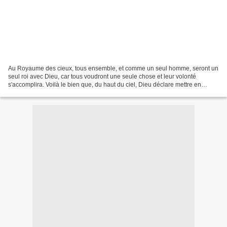
Au Royaume des cieux, tous ensemble, et comme un seul homme, seront un
seul roi avec Dieu, car tous voudront une seule chose et leur volonté
s'accomplira. Voilà le bien que, du haut du ciel, Dieu déclare mettre en
vente. Si quelqu'un se demande à quel...