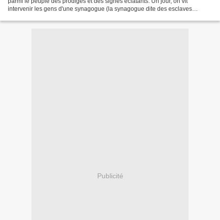
parmi le peuple des prodiges et des signes éclatants. Un jour, on vit
intervenir les gens d'une synagogue (la synagogue dite des esclaves
affranchis, des Cyrénéens et des Alexandrins)...
Publicité