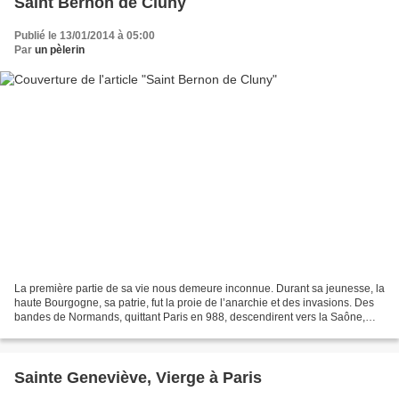
Saint Bernon de Cluny
Publié le 13/01/2014 à 05:00
Par
un pèlerin
La première partie de sa vie nous demeure inconnue. Durant sa jeunesse, la
haute Bourgogne, sa patrie, fut la proie de l’anarchie et des invasions. Des
bandes de Normands, quittant Paris en 988, descendirent vers la Saône,
tuèrent les religieux de Luxeuil...
Sainte Geneviève, Vierge à Paris