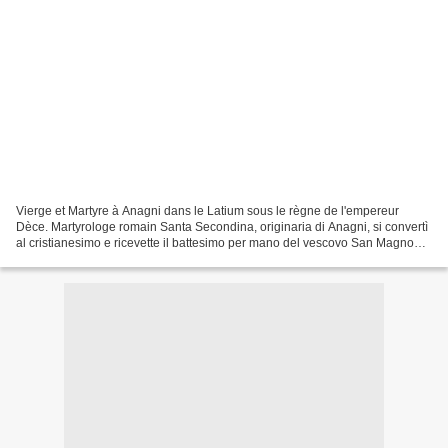
Vierge et Martyre à Anagni dans le Latium sous le règne de l'empereur
Dèce. Martyrologe romain Santa Secondina, originaria di Anagni, si convertì
al cristianesimo e ricevette il battesimo per mano del vescovo San Magno
martire. Non tardò ad abbattersi...