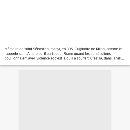
Mémoire de saint Sébastien, martyr, en 305. Originaire de Milan, comme le
rapporte saint Ambroise, il partit pour Rome quand les persécutions
bouillonnaient avec violence et c’est là qu’il a souffert. C’est là, dans la ville
où il était venu en étranger,...