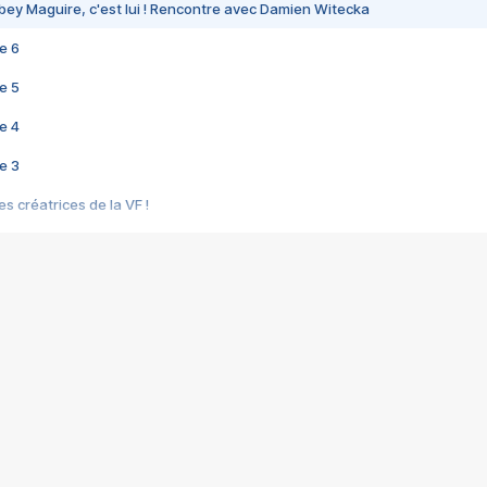
bey Maguire, c'est lui ! Rencontre avec Damien Witecka
e 6
e 5
e 4
e 3
s créatrices de la VF !
e 2
e 1
e Mektoub My Love arrive enfin ! Rencontre avec Shaïn Boumedine et Sal
i : après Toni en famille
elle réalise le bouleversant Dites lui que je l'aime
ais ! Rencontre autour de Vie privée de Rebecca Zlotowski
 de Marguerite, Grave... Rencontre avec Ella Rumpf