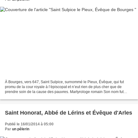
À Bourges, vers 647, Saint Sulpice, surnommé le Pieux, Évêque, qui fut
promu de la cour royale à l’épiscopat et n’eut rien de plus cher que de
prendre soin de la cause des pauvres. Martyrologe romain Son nom fut
donné à une paroisse de Paris, qui fut...
Saint Honorat, Abbé de Lérins et Évêque d'Arles
Publié le 16/01/2014 à 05:00
Par
un pèlerin