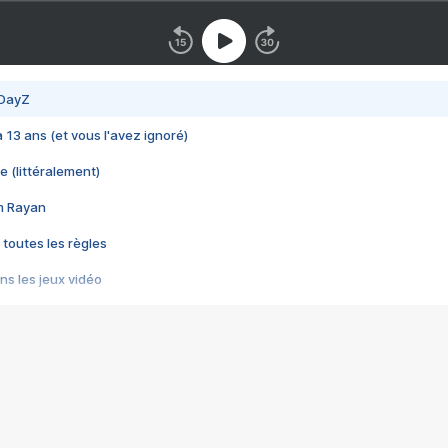
 DayZ
 a 13 ans (et vous l'avez ignoré)
e (littéralement)
im Rayan
 toutes les règles
s les jeux vidéo
us choquant de Rockstar ? - Le scandale BULLY
e plus moche de Steam
du RÊVE tourne au CAUCHEMAR
pendant 8 heures