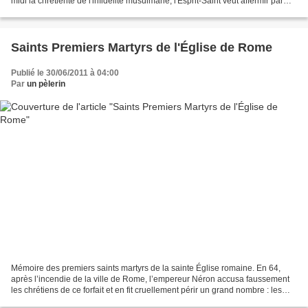
midi la chrétienté de l'infidélité musulmane, l'Esprit-Saint veut affermir par
elle dans la paix les conquêtes...
Saints Premiers Martyrs de l'Église de Rome
Publié le 30/06/2011 à 04:00
Par
un pèlerin
Mémoire des premiers saints martyrs de la sainte Église romaine. En 64,
après l’incendie de la ville de Rome, l’empereur Néron accusa faussement
les chrétiens de ce forfait et en fit cruellement périr un grand nombre : les
uns, revêtus de peaux de bêtes,...