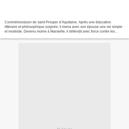
Commémoraison de saint Prosper d’Aquitaine. Après une éducation
littéraire et philosophique soignée, il mena avec son épouse une vie simple
et modeste. Devenu moine à Marseille, il défendit avec force contre les
pélagiens la doctrine de saint Augustin...