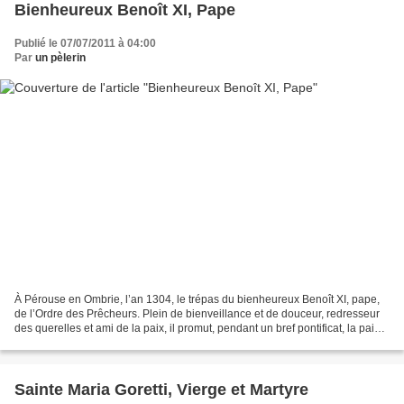
Bienheureux Benoît XI, Pape
Publié le 07/07/2011 à 04:00
Par
un pèlerin
À Pérouse en Ombrie, l’an 1304, le trépas du bienheureux Benoît XI, pape,
de l’Ordre des Prêcheurs. Plein de bienveillance et de douceur, redresseur
des querelles et ami de la paix, il promut, pendant un bref pontificat, la paix
de l’Église, la restauration...
Sainte Maria Goretti, Vierge et Martyre