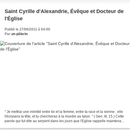
Saint Cyrille d'Alexandrie, Évêque et Docteur de
l'Église
Publié le 27/06/2011 à 04:00
Par
un pèlerin
" Je mettrai une inimitié entre toi et la femme, entre ta race et la sienne ; elle
t'écrasera la tête, et tu chercheras à la mordre au talon. " ( Gen. III, 15.) Cette
parole qui fut dite au serpent dans les jours que l'Eglise rappelle maintenant
à la...