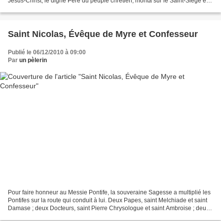
Jésus-Christ, le digne Père du peuple chrétien, monta sur le Saint-Siège en
311, pendant que le feu...
Saint Nicolas, Évêque de Myre et Confesseur
Publié le 06/12/2010 à 09:00
Par
un pèlerin
Pour faire honneur au Messie Pontife, la souveraine Sagesse a multiplié les
Pontifes sur la route qui conduit à lui. Deux Papes, saint Melchiade et saint
Damase ; deux Docteurs, saint Pierre Chrysologue et saint Ambroise ; deux
Evêques, l'amour de leur...