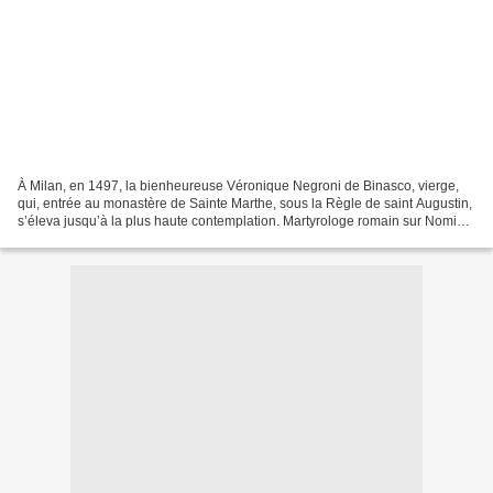
À Milan, en 1497, la bienheureuse Véronique Negroni de Binasco, vierge,
qui, entrée au monastère de Sainte Marthe, sous la Règle de saint Augustin,
s’éleva jusqu’à la plus haute contemplation. Martyrologe romain sur Nominis
Véronique naquit dans un village...