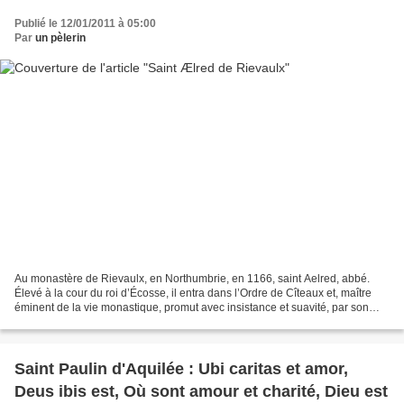
Publié le 12/01/2011 à 05:00
Par
un pèlerin
Au monastère de Rievaulx, en Northumbrie, en 1166, saint Aelred, abbé.
Élevé à la cour du roi d’Écosse, il entra dans l’Ordre de Cîteaux et, maître
éminent de la vie monastique, promut avec insistance et suavité, par son
action et par ses écrits, la vie...
Saint Paulin d'Aquilée : Ubi caritas et amor,
Deus ibis est, Où sont amour et charité, Dieu est