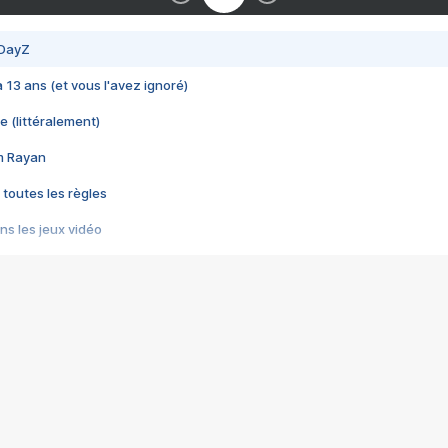
 DayZ
 a 13 ans (et vous l'avez ignoré)
e (littéralement)
im Rayan
 toutes les règles
s les jeux vidéo
us choquant de Rockstar ? - Le scandale BULLY
e plus moche de Steam
du RÊVE tourne au CAUCHEMAR
pendant 8 heures
it… à tort
umiliés par un jeu vidéo