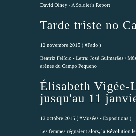
David Olney - A Soldier's Report
Tarde triste no 
12 novembre 2015 ( #
Fado
)
Beatriz Felício - Letra: José Guimarães / Mú
arènes du Campo Pequeno
Élisabeth Vigée-
jusqu'au 11 janvi
12 octobre 2015 ( #
Musées - Expositions
)
Les femmes régnaient alors, la Révolution l