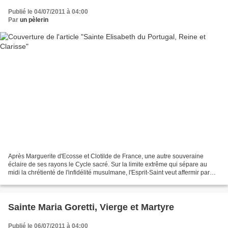
Publié le 04/07/2011 à 04:00
Par
un pèlerin
Après Marguerite d'Ecosse et Clotilde de France, une autre souveraine
éclaire de ses rayons le Cycle sacré. Sur la limite extrême qui sépare au
midi la chrétienté de l'infidélité musulmane, l'Esprit-Saint veut affermir par
elle dans la paix les conquêtes...
Sainte Maria Goretti, Vierge et Martyre
Publié le 06/07/2011 à 04:00