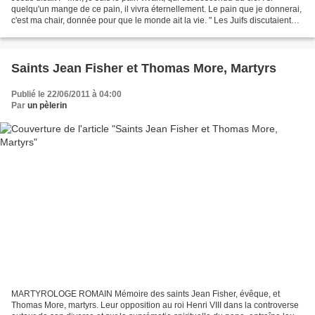
quelqu'un mange de ce pain, il vivra éternellement. Le pain que je donnerai,
c'est ma chair, donnée pour que le monde ait la vie. " Les Juifs discutaient
entre eux : " Comment...
Saints Jean Fisher et Thomas More, Martyrs
Publié le 22/06/2011 à 04:00
Par
un pèlerin
MARTYROLOGE ROMAIN Mémoire des saints Jean Fisher, évêque, et
Thomas More, martyrs. Leur opposition au roi Henri VIII dans la controverse