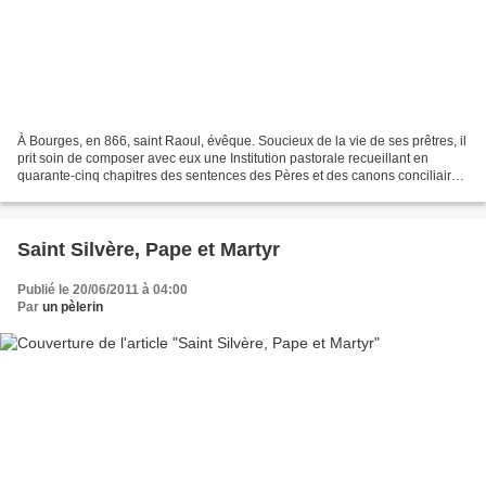
À Bourges, en 866, saint Raoul, évêque. Soucieux de la vie de ses prêtres, il
prit soin de composer avec eux une Institution pastorale recueillant en
quarante-cinq chapitres des sentences des Pères et des canons conciliaires.
Martyrologe romain Raoul...
Saint Silvère, Pape et Martyr
Publié le 20/06/2011 à 04:00
Par
un pèlerin