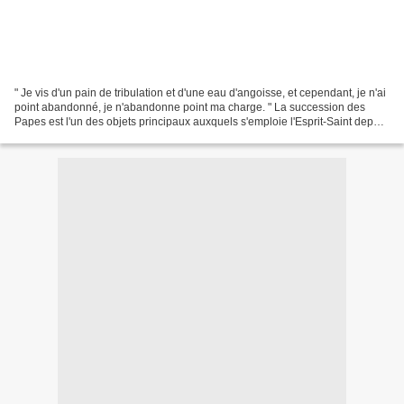
" Je vis d'un pain de tribulation et d'une eau d'angoisse, et cependant, je n'ai
point abandonné, je n'abandonne point ma charge. " La succession des
Papes est l'un des objets principaux auxquels s'emploie l'Esprit-Saint depuis
sa venue dans le monde....