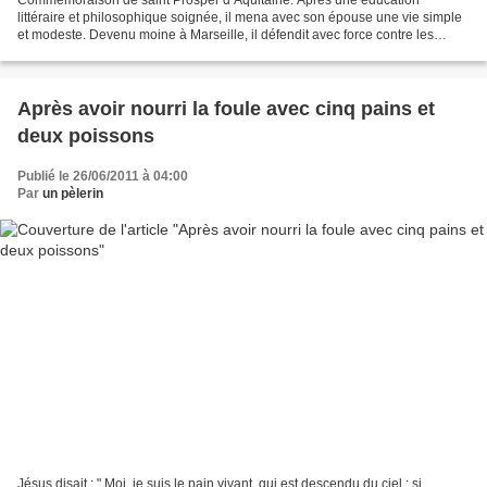
littéraire et philosophique soignée, il mena avec son épouse une vie simple
et modeste. Devenu moine à Marseille, il défendit avec force contre les
pélagiens la doctrine de saint Augustin...
Après avoir nourri la foule avec cinq pains et
deux poissons
Publié le 26/06/2011 à 04:00
Par
un pèlerin
Jésus disait : " Moi, je suis le pain vivant, qui est descendu du ciel : si