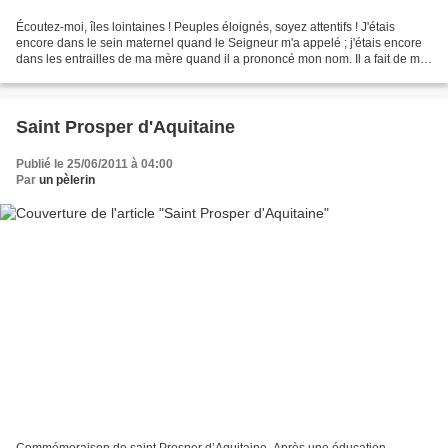
Écoutez-moi, îles lointaines ! Peuples éloignés, soyez attentifs ! J'étais
encore dans le sein maternel quand le Seigneur m'a appelé ; j'étais encore
dans les entrailles de ma mère quand il a prononcé mon nom. Il a fait de ma
bouche une épée tranchante,...
Saint Prosper d'Aquitaine
Publié le 25/06/2011 à 04:00
Par
un pèlerin
Commémoraison de saint Prosper d’Aquitaine. Après une éducation