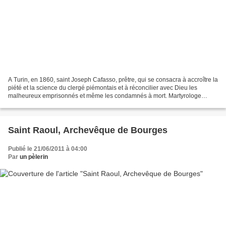
A Turin, en 1860, saint Joseph Cafasso, prêtre, qui se consacra à accroître la
piété et la science du clergé piémontais et à réconcilier avec Dieu les
malheureux emprisonnés et même les condamnés à mort. Martyrologe
romain Catéchèse de Benoît XVI du 30...
Saint Raoul, Archevêque de Bourges
Publié le 21/06/2011 à 04:00
Par
un pèlerin