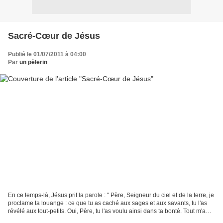
Sacré-Cœur de Jésus
Publié le 01/07/2011 à 04:00
Par
un pèlerin
En ce temps-là, Jésus prit la parole : " Père, Seigneur du ciel et de la terre, je
proclame ta louange : ce que tu as caché aux sages et aux savants, tu l'as
révélé aux tout-petits. Oui, Père, tu l'as voulu ainsi dans ta bonté. Tout m'a
été confié par...