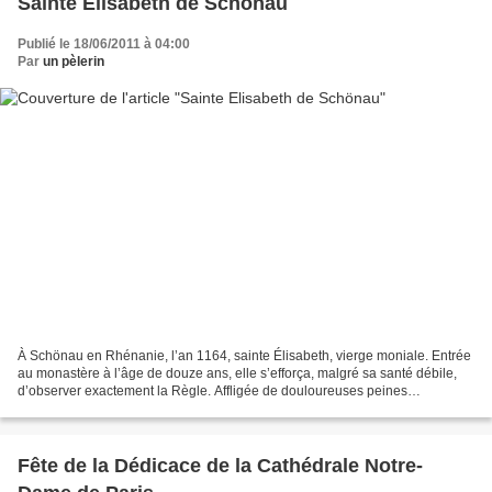
Sainte Elisabeth de Schönau
Publié le 18/06/2011 à 04:00
Par
un pèlerin
À Schönau en Rhénanie, l’an 1164, sainte Élisabeth, vierge moniale. Entrée
au monastère à l’âge de douze ans, elle s’efforça, malgré sa santé débile,
d’observer exactement la Règle. Affligée de douloureuses peines
intérieures, elle fut aussi comblée de...
Fête de la Dédicace de la Cathédrale Notre-