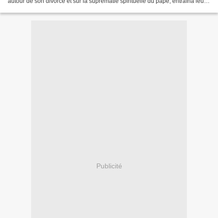
autour de son divorce et sur la suprématie spirituelle du pape, entraîna leur
incarcération à la Tour de Londres....
Publicité