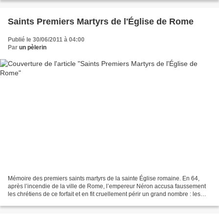
Saints Premiers Martyrs de l'Église de Rome
Publié le 30/06/2011 à 04:00
Par
un pèlerin
Mémoire des premiers saints martyrs de la sainte Église romaine. En 64,
après l’incendie de la ville de Rome, l’empereur Néron accusa faussement
les chrétiens de ce forfait et en fit cruellement périr un grand nombre : les
uns, revêtus de peaux de bêtes,...