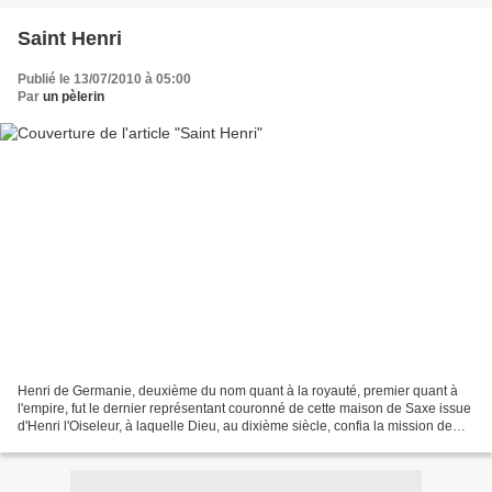
Saint Henri
Publié le 13/07/2010 à 05:00
Par
un pèlerin
Henri de Germanie, deuxième du nom quant à la royauté, premier quant à
l'empire, fut le dernier représentant couronné de cette maison de Saxe issue
d'Henri l'Oiseleur, à laquelle Dieu, au dixième siècle, confia la mission de
relever l'œuvre de Charlemagne...