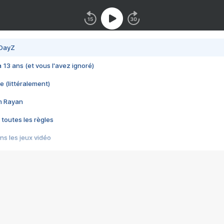
 DayZ
 a 13 ans (et vous l'avez ignoré)
e (littéralement)
im Rayan
 toutes les règles
s les jeux vidéo
us choquant de Rockstar ? - Le scandale BULLY
e plus moche de Steam
du RÊVE tourne au CAUCHEMAR
pendant 8 heures