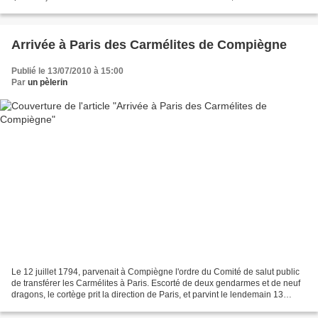
l'homme est sa créature...
Arrivée à Paris des Carmélites de Compiègne
Publié le 13/07/2010 à 15:00
Par
un pèlerin
Le 12 juillet 1794, parvenait à Compiègne l'ordre du Comité de salut public
de transférer les Carmélites à Paris. Escorté de deux gendarmes et de neuf
dragons, le cortège prit la direction de Paris, et parvint le lendemain 13
juillet, vers trois heures...