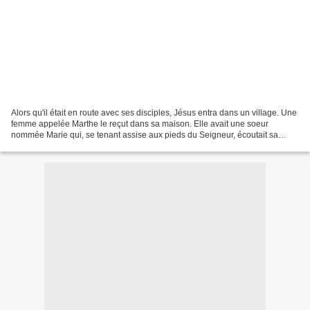
Alors qu'il était en route avec ses disciples, Jésus entra dans un village. Une
femme appelée Marthe le reçut dans sa maison. Elle avait une soeur
nommée Marie qui, se tenant assise aux pieds du Seigneur, écoutait sa
parole. Marthe était accaparée par...