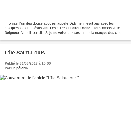
Thomas, l’un des douze apôtres, appelé Didyme, n’était pas avec les
disciples lorsque Jésus vint. Les autres lui dirent donc : Nous avons vu le
Seigneur. Mais il leur dit : Si je ne vois dans ses mains la marque des clous
qui les ont percées, et si je...
L'île Saint-Louis
Publié le 31/03/2017 à 16:00
Par
un pèlerin