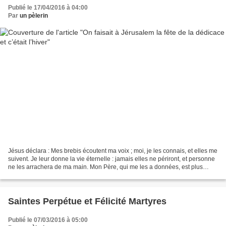
Publié le 17/04/2016 à 04:00
Par
un pèlerin
Jésus déclara : Mes brebis écoutent ma voix ; moi, je les connais, et elles me
suivent. Je leur donne la vie éternelle : jamais elles ne périront, et personne
ne les arrachera de ma main. Mon Père, qui me les a données, est plus
grand que tout, et personne...
Saintes Perpétue et Félicité Martyres
Publié le 07/03/2016 à 05:00