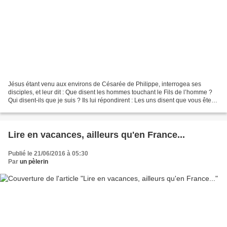
Jésus étant venu aux environs de Césarée de Philippe, interrogea ses
disciples, et leur dit : Que disent les hommes touchant le Fils de l’homme ?
Qui disent-ils que je suis ? Ils lui répondirent : Les uns disent que vous êtes
Jean-Baptiste, les autres...
Lire en vacances, ailleurs qu'en France...
Publié le 21/06/2016 à 05:30
Par
un pèlerin