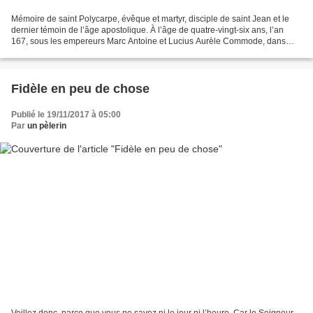
Mémoire de saint Polycarpe, évêque et martyr, disciple de saint Jean et le
dernier témoin de l’âge apostolique. À l’âge de quatre-vingt-six ans, l’an
167, sous les empereurs Marc Antoine et Lucius Aurèle Commode, dans
l’amphithéâtre de Smyrne, devant...
Fidèle en peu de chose
Publié le 19/11/2017 à 05:00
Par
un pèlerin
Veillez donc, parce que vous ne savez ni le jour ni l’heure. Car le Seigneur