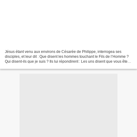
Jésus étant venu aux environs de Césarée de Philippe, interrogea ses
disciples, et leur dit : Que disent les hommes touchant le Fils de l’Homme ?
Qui disent-ils que je suis ? Ils lui répondirent : Les uns disent que vous êtes
Jean-Baptiste, les autres...