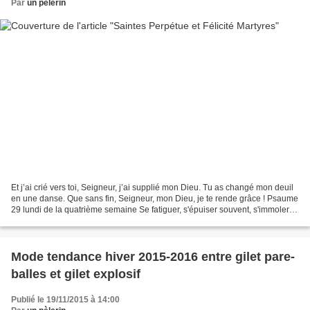
Par
un pèlerin
Et j’ai crié vers toi, Seigneur, j’ai supplié mon Dieu. Tu as changé mon deuil
en une danse. Que sans fin, Seigneur, mon Dieu, je te rende grâce ! Psaume
29 lundi de la quatrième semaine Se fatiguer, s'épuiser souvent, s'immoler
pour des récompenses incertaines,...
Mode tendance hiver 2015-2016 entre gilet pare-
balles et gilet explosif
Publié le 19/11/2015 à 14:00