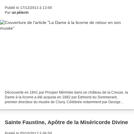
Publié le 17/12/2013 à 13:00
Par
un pèlerin
Découverte en 1841 par Prosper Mérimée dans un château de la Creuse, la
Dame à la licorne a été acquise en 1882 par Edmond du Sommerard,
premier directeur du musée de Cluny. Célébrée notamment par George
Sand et Rainer Maria Rilke, la tenture est souvent...
Sainte Faustine, Apôtre de la Miséricorde Divine
Publié le 05/10/2013 à 06:50