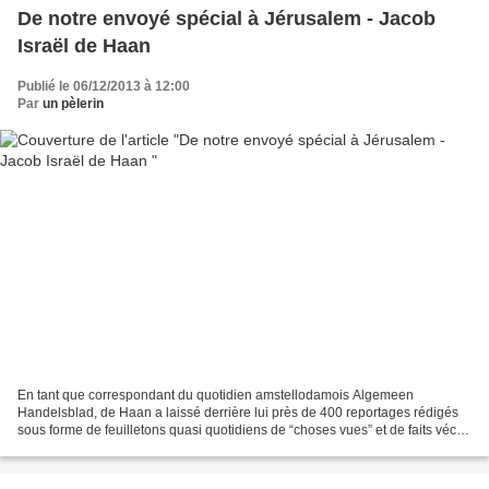
De notre envoyé spécial à Jérusalem - Jacob
Israël de Haan
Publié le 06/12/2013 à 12:00
Par
un pèlerin
En tant que correspondant du quotidien amstellodamois Algemeen
Handelsblad, de Haan a laissé derrière lui près de 400 reportages rédigés
sous forme de feuilletons quasi quotidiens de “choses vues” et de faits vécus
en Terre Sainte, tant en milieu juif...