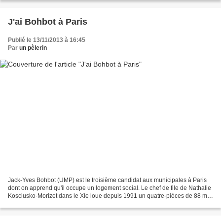
J'ai Bohbot à Paris
Publié le 13/11/2013 à 16:45
Par
un pèlerin
Jack-Yves Bohbot (UMP) est le troisième candidat aux municipales à Paris
dont on apprend qu'il occupe un logement social. Le chef de file de Nathalie
Kosciusko-Morizet dans le XIe loue depuis 1991 un quatre-pièces de 88 m²
en plein Marais. http://www...