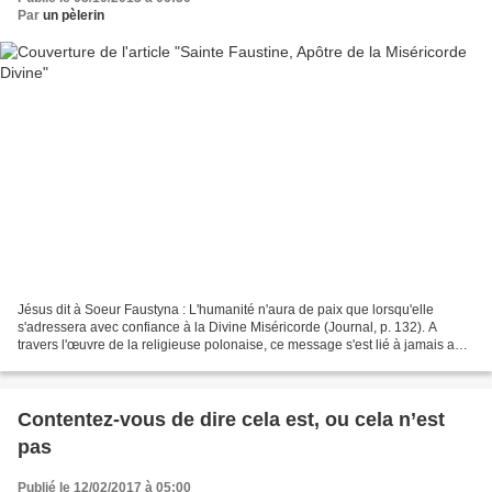
Par
un pèlerin
Jésus dit à Soeur Faustyna : L'humanité n'aura de paix que lorsqu'elle
s'adressera avec confiance à la Divine Miséricorde (Journal, p. 132). A
travers l'œuvre de la religieuse polonaise, ce message s'est lié à jamais au
vingtième siècle, dernier du second...
Contentez-vous de dire cela est, ou cela n’est
pas
Publié le 12/02/2017 à 05:00