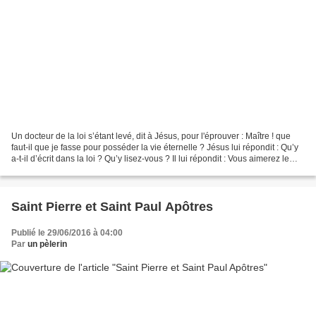
Un docteur de la loi s’étant levé, dit à Jésus, pour l'éprouver : Maître ! que
faut-il que je fasse pour posséder la vie éternelle ? Jésus lui répondit : Qu’y
a-t-il d’écrit dans la loi ? Qu’y lisez-vous ? Il lui répondit : Vous aimerez le
Seigneur, votre...
Saint Pierre et Saint Paul Apôtres
Publié le 29/06/2016 à 04:00
Par
un pèlerin