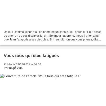
Un jour, comme Jésus était en prière en un certain lieu, après qu’il eut cessé
de prier, un de ses disciples lui dit : Seigneur ! apprenez-nous à prier, ainsi
que Jean l’a appris à ses disciples. Et il leur dit : lorsque vous prierez, dites :
Père ! que...
Vous tous qui êtes fatigués
Publié le 09/07/2017 à 04:00
Par
un pèlerin