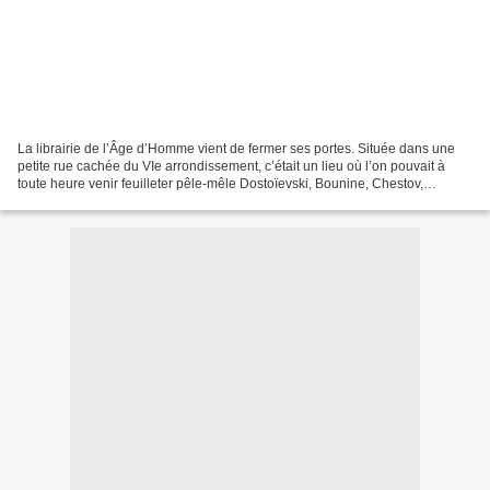
La librairie de l’Âge d’Homme vient de fermer ses portes. Située dans une
petite rue cachée du VIe arrondissement, c’était un lieu où l’on pouvait à
toute heure venir feuilleter pêle-mêle Dostoïevski, Bounine, Chestov,
Eugenio Corti, les écrivains serbes...