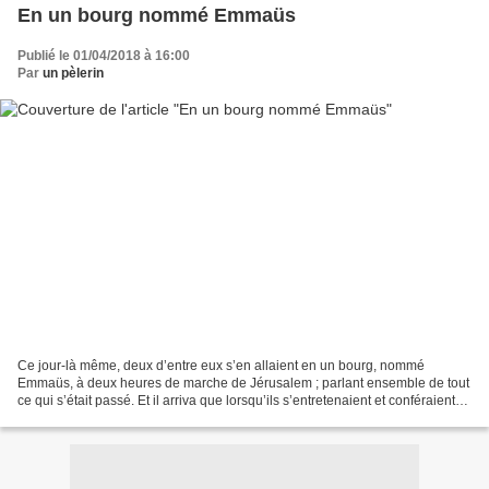
En un bourg nommé Emmaüs
Publié le 01/04/2018 à 16:00
Par
un pèlerin
Ce jour-là même, deux d’entre eux s’en allaient en un bourg, nommé
Emmaüs, à deux heures de marche de Jérusalem ; parlant ensemble de tout
ce qui s’était passé. Et il arriva que lorsqu’ils s’entretenaient et conféraient
ensemble sur cela, Jésus vint lui-même...